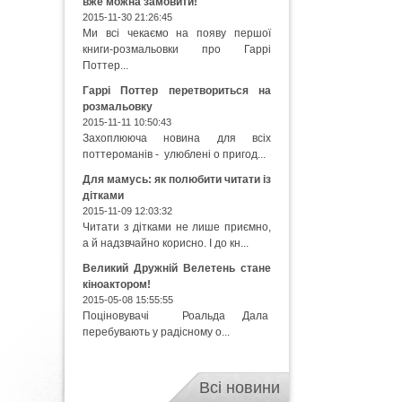
вже можна замовити!
2015-11-30 21:26:45
Ми всі чекаємо на появу першої
книги-розмальовки про Гаррі
Поттер...
Гаррі Поттер перетвориться на
розмальовку
2015-11-11 10:50:43
Захоплююча новина для всіх
поттероманів - улюблені о пригод...
Для мамусь: як полюбити читати із
дітками
2015-11-09 12:03:32
Читати з дітками не лише приємно,
а й надзвчайно корисно. І до кн...
Великий Дружній Велетень стане
кіноактором!
2015-05-08 15:55:55
Поціновувачі Роальда Дала
перебувають у радісному о...
Всі новини