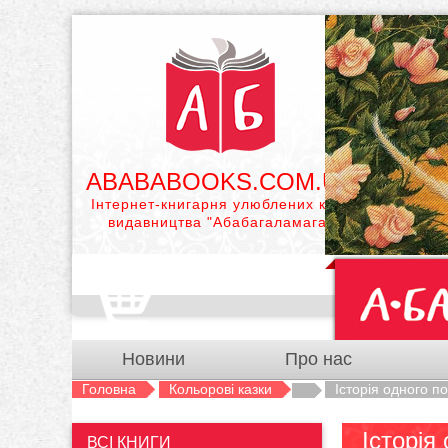
ABABABOOKS.COM.UA
Інтернет-книгарня улюблених книг
видавництва "Абабагаламага"
Новини
Про нас
Головна
Кольорові казки
Історія одного п
Історія
ВСІ КНИГИ