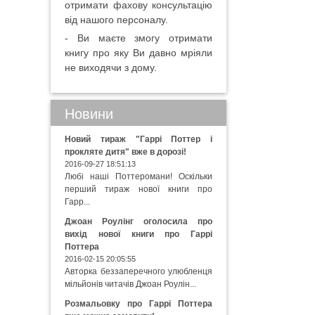
отримати фахову консультацію
від нашого персоналу.
- Ви маєте змогу отримати
книгу про яку Ви давно мріяли
не виходячи з дому.
Новини
Новий тираж "Гаррі Поттер і
прокляте дитя" вже в дорозі!
2016-09-27 18:51:13
Любі наші Поттеромани! Оскільки
перший тираж нової книги про
Гарр...
Джоан Роулінг оголосила про
вихід нової книги про Гаррі
Поттера
2016-02-15 20:05:55
Авторка беззаперечного улюбленця
мільйонів читачів Джоан Роулін...
Розмальовку про Гаррі Поттера