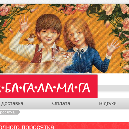
Доставка
Оплата
Відгуки
оросятка
 одного поросятка