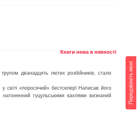
Книги нема в нявності
Передзвоніть мені
 трупом дванадцять лютих розбійників, стало
 у світі «поросячий» бестселер! Написав його
в натхненний гуцульськими кахлями визнаний