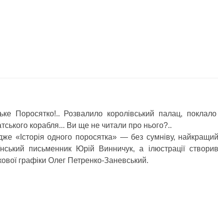
ьке Поросятко!.. Розвалило королівський палац, поклало
тського корабля... Ви ще не читали про нього?..
дже «Історія одного поросятка» — без сумніву, найкращий
їнський письменник Юрій Винничук, а ілюстрації створи
ової графіки Олег Петренко-Заневський.