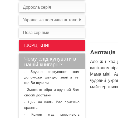
Доросла серія
Українська поетична антологія
Поза серіями
ТВОРЦІ КНИГ
Анотація
Чому слід купувати в
Але ж і хвац
нашій книгарні?
капітаном піра
- Зручне сортування книг
Мама мія!.. А
допоможе швидко знайти те,
чудовий укра
що Ви шукали.
майстер книжк
- Зможете обрати зручний Вам
спосіб доставки.
- Ціни на книги Вас приємно
вразять.
- Кожен має можливість