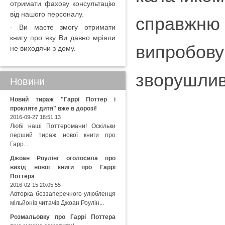
отримати фахову консультацію
від нашого персоналу.
справжню
- Ви маєте змогу отримати
книгу про яку Ви давно мріяли
випробов
не виходячи з дому.
зворушлив
Новини
Новий тираж "Гаррі Поттер і
прокляте дитя" вже в дорозі!
2016-09-27 18:51:13
Любі наші Поттеромани! Оскільки
перший тираж нової книги про
Гарр...
Джоан Роулінг оголосила про
вихід нової книги про Гаррі
Поттера
2016-02-15 20:05:55
Авторка беззаперечного улюбленця
мільйонів читачів Джоан Роулін...
Розмальовку про Гаррі Поттера