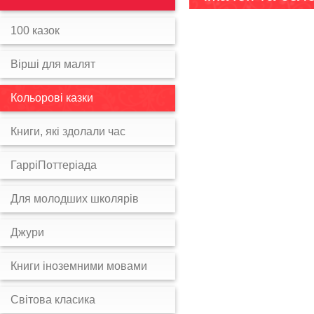
100 казок
Вірші для малят
Кольорові казки
Книги, які здолали час
ГарріПоттеріада
Для молодших школярів
Джури
Книги іноземними мовами
Світова класика