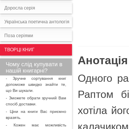
Доросла серія
Українська поетична антологія
Поза серіями
ТВОРЦІ КНИГ
Анотація
Чому слід купувати в
нашій книгарні?
Одного ра
- Зручне сортування книг
допоможе швидко знайти те,
що Ви шукали.
Раптом б
- Зможете обрати зручний Вам
спосіб доставки.
хотіла йог
- Ціни на книги Вас приємно
вразять.
калачиком
- Кожен має можливість