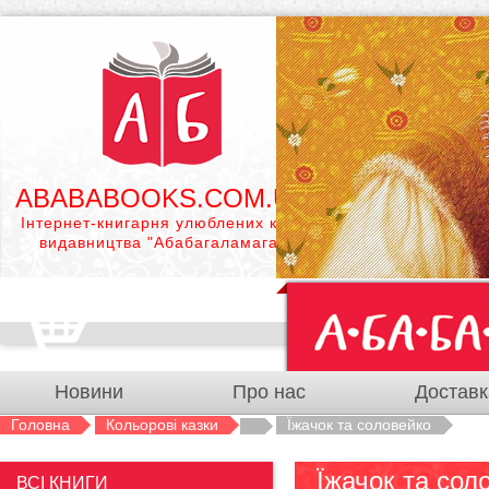
ABABABOOKS.COM.UA
Інтернет-книгарня улюблених книг
видавництва "Абабагаламага"
Новини
Про нас
Доставк
Головна
Кольорові казки
Їжачок та соловейко
Їжачок та сол
ВСІ КНИГИ