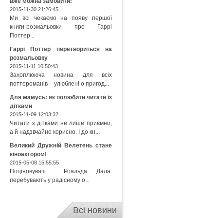
вже можна замовити!
2015-11-30 21:26:45
Ми всі чекаємо на появу першої
книги-розмальовки про Гаррі
Поттер...
Гаррі Поттер перетвориться на
розмальовку
2015-11-11 10:50:43
Захоплююча новина для всіх
поттероманів - улюблені о пригод...
Для мамусь: як полюбити читати із
дітками
2015-11-09 12:03:32
Читати з дітками не лише приємно,
а й надзвчайно корисно. І до кн...
Великий Дружній Велетень стане
кіноактором!
2015-05-08 15:55:55
Поціновувачі Роальда Дала
перебувають у радісному о...
Всі новини