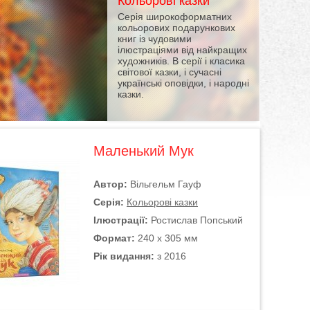
Кольорові казки
Серія широкоформатних
кольорових подарункових
книг із чудовими
ілюстраціями від найкращих
художників. В серії і класика
світової казки, і сучасні
українські оповідки, і народні
казки.
Маленький Мук
Автор:
Вільгельм Гауф
Серія:
Кольорові казки
Ілюстрації:
Ростислав Попський
Формат:
240 х 305 мм
Рік видання:
з 2016