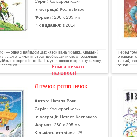
Серія:
Кольорові казки
Ілюстрації:
Кость Лавро
Формат:
290 х 235 мм
Рік видання:
з 2014
с» — одна з найвідоміших казок Івана Франка. Хвацький і
Перед тобо
 Лис аж зі шкури пнеться, щоб вразити своїх товаришів
оповідей, 
дійською спритністю. Навіть утрапивши в страшну халепу,
та риб, ча
 вдається...
основі...
Книги нема в
наявності
Літачок-рятівничок
Автор:
Наталя Вовк
Серія:
Кольорові казки
Ілюстрації:
Наталя Колпакова
Формат:
230 х 295 мм
Кількість сторінок:
28