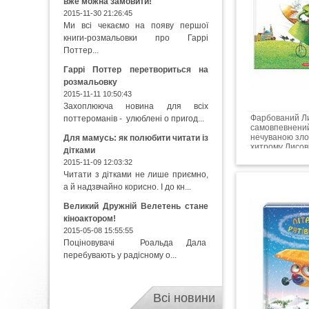
вже можна замовити!
2015-11-30 21:26:45
Ми всі чекаємо на появу першої
книги-розмальовки про Гаррі
Поттер...
Гаррі Поттер перетвориться на
розмальовку
2015-11-11 10:50:43
Захоплююча новина для всіх
Фарбований Ли
поттероманів - улюблені о пригод...
самовпевнений
нечуваною зло
Для мамусь: як полюбити читати із
хитрому Лисові
дітками
2015-11-09 12:03:32
Читати з дітками не лише приємно,
а й надзвчайно корисно. І до кн...
Великий Дружній Велетень стане
кіноактором!
2015-05-08 15:55:55
Поціновувачі Роальда Дала
перебувають у радісному о...
Всі новини