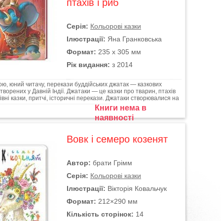
птахів і риб
Серія:
Кольорові казки
Ілюстрації:
Яна Гранковська
Формат:
235 х 305 мм
Рік видання:
з 2014
ю, юний читачу, перекази буддійських джатак — казкових
створених у Давній Індії. Джатаки — це казки про тварин, птахів
рівні казки, притчі, історичні перекази. Джатаки створювалися на
Книги нема в
наявності
Вовк і семеро козенят
Автор:
брати Грімм
Серія:
Кольорові казки
Ілюстрації:
Вікторія Ковальчук
Формат:
212×290 мм
Кількість сторінок:
14