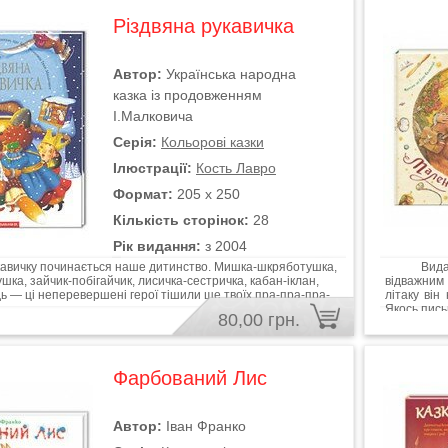
Різдвяна рукавичка
Автор:
Українська народна
казка із продовженням
І.Малковича
Серія:
Кольорові казки
Ілюстрації:
Кость Лавро
Формат:
205 х 250
Кількість сторінок:
28
Рік видання:
з 2004
укавичку починається наше дитинство. Мишка-шкряботушка,
Видатний
шка, зайчик-побігайчик, лисичка-сестричка, кабан-іклан,
відважним
ь — ці неперевершені герої тішили ще твоїх пра-пра-пра-
літаку він
Якось пись
80,00 грн.
Фарбований Лис
Автор:
Іван Франко