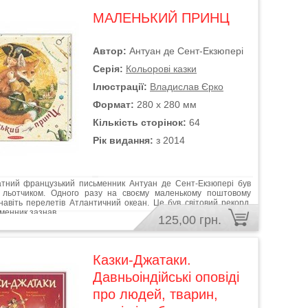
МАЛЕНЬКИЙ ПРИНЦ
Автор:
Антуан де Сент-Екзюпері
Серія:
Кольорові казки
Ілюстрації:
Владислав Єрко
Формат:
280 х 280 мм
Кількість сторінок:
64
Рік видання:
з 2014
 французький письменник Антуан де Сент-Екзюпері був
 льотчиком. Одного разу на своєму маленькому поштовому
 навіть перелетів Атлантичний океан. Це був світовий рекорд.
менник зазнав...
125,00 грн.
Казки-Джатаки.
Давньоіндійські оповіді
про людей, тварин,