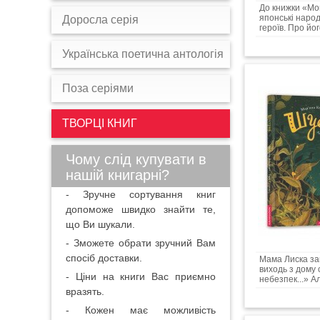
До книжки «Мо
японські наро
Доросла серія
героїв. Про йо
Українська поетична антологія
Поза серіями
ТВОРЦІ КНИГ
Чому слід купувати в
нашій книгарні?
- Зручне сортування книг
допоможе швидко знайти те,
що Ви шукали.
- Зможете обрати зручний Вам
спосіб доставки.
Мама Лиска за
виходь з дому с
- Ціни на книги Вас приємно
небезпек...» Ал
вразять.
- Кожен має можливість