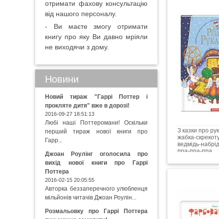
отримати фахову консультацію
від нашого персоналу.
- Ви маєте змогу отримати
книгу про яку Ви давно мріяли
не виходячи з дому.
Новини
Новий тираж "Гаррі Поттер і
прокляте дитя" вже в дорозі!
2016-09-27 18:51:13
Любі наші Поттеромани! Оскільки
З казки про р
перший тираж нової книги про
жабка-скрекоту
Гарр...
ведмідь-набрід
пра-пра-пра...
Джоан Роулінг оголосила про
вихід нової книги про Гаррі
Поттера
2016-02-15 20:05:55
Авторка беззаперечного улюбленця
мільйонів читачів Джоан Роулін...
Розмальовку про Гаррі Поттера