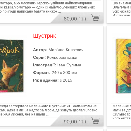
мотаро, або Хлопчик-Персик» увійшли найпопулярніші
Цю знамени
дні казки.Момотаро — один із найулюбленіших японських
Вільгельм 
го пригоди написано багато книжок ...
усіх казка
Ростислав 
80,00 грн.
Шустрик
Автор:
Мар’яна Князевич
Серія:
Кольорові казки
Ілюстрації:
Іван Сулима
Формат:
240 х 300 мм
Рік видання:
з 2015
вжди застерігала маленького Шустрика: «Ніколи-ніколи не
Маленьке м
ам, адже в лісі, а надто за лісом, де живуть дволапі, повно
мати за др
е хіба лисеня, яке назвали ...
Сильвестр 
його життя.
90,00 грн.