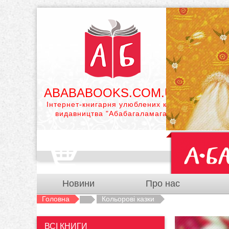
ABABABOOKS.COM.UA
Інтернет-книгарня улюблених книг
видавництва "Абабагаламага"
Новини
Про нас
Головна
Кольорові казки
ВСІ КНИГИ