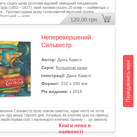
ту східну казку розповів відомий німецький письменник
Гауф (1802—1827), який прожив усього 25 років — найменше з
рів... Проілюстрував казку талановитий молодий графік
Попський — нова...
120,00 грн.
Неперевершений
Сильвестр
Автор:
Дана Кавелі
Передзвоніть мені
Серія:
Кольорові казки
Ілюстрації:
Дана Кавелі
Формат:
232 х 290 мм
Рік видання:
з 2015
ишеня Сильвестр було зовсім самотнє, адже ніхто не хотів
уга сіру мишу. Одного дня, почувши, як хлопчик грає на скрипці,
змайстрував собі з маленького ключика скрипку і... це змінило
..
Книги нема в
наявності