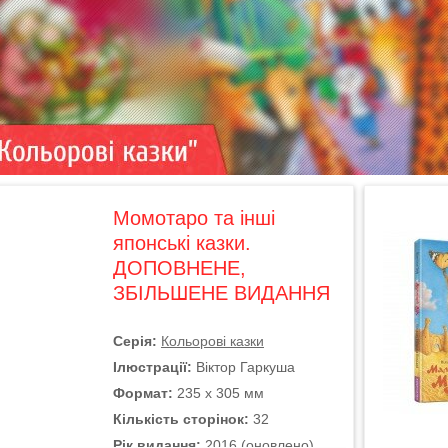
Момотаро та інші
японські казки.
ДОПОВНЕНЕ,
ЗБІЛЬШЕНЕ ВИДАННЯ
Серія:
Кольорові казки
Ілюстрації:
Віктор Гаркуша
Формат:
235 х 305 мм
Кількість сторінок:
32
Рік видання:
2016 (оновлено)