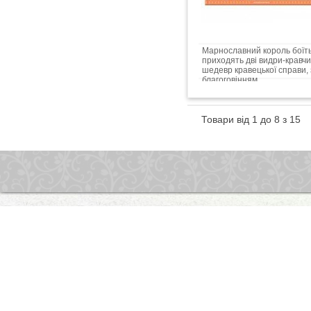
Марнославний король боїть
приходять дві видри-кравч
шедевр кравецької справи, 
благоговінням...
Товари від 1 до 8 з 15