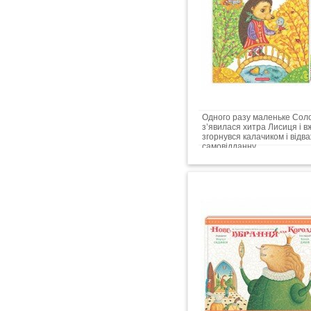
Одного разу маленьке Солов
з’явилася хитра Лисиця і вж
згорнувся калачиком і від
самовідданну...