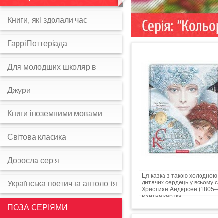
Книги, які здолали час
ГарріПоттеріада
Для молодших школярів
Джури
Книги іноземними мовами
Світова класика
Доросла серія
Ця казка з такою холодною 
дитячих сердець у всьому св
Українська поетична антологія
Християн Андерсен (1805—
візитна картка...
ПОЗА СЕРІЯМИ