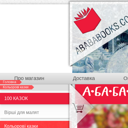
Про магазин
Доставка
О
Головна
Кольорові казки
Чому слід купуват
100 КАЗОК
Ви зможете обрати зручни
Вірші для малят
Кольорові казки