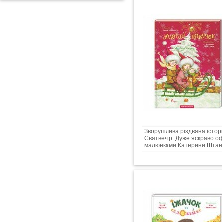
Зворушлива різдвяна істор
Святвечір. Дуже яскраво о
малюнками Катерини Штан