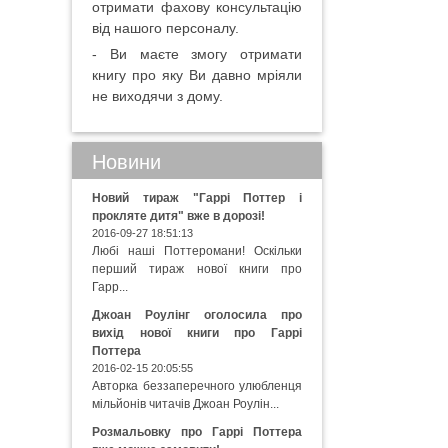
отримати фахову консультацію
від нашого персоналу.
- Ви маєте змогу отримати
книгу про яку Ви давно мріяли
не виходячи з дому.
Новини
Новий тираж "Гаррі Поттер і
прокляте дитя" вже в дорозі!
2016-09-27 18:51:13
Любі наші Поттеромани! Оскільки
перший тираж нової книги про
Гарр...
Джоан Роулінг оголосила про
вихід нової книги про Гаррі
Поттера
2016-02-15 20:05:55
Авторка беззаперечного улюбленця
мільйонів читачів Джоан Роулін...
Розмальовку про Гаррі Поттера