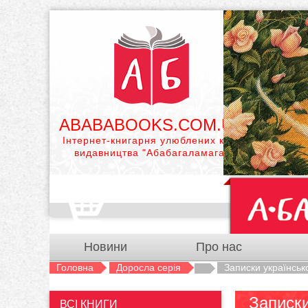
ABABABOOKS.COM.UA
Інтернет-книгарня улюблених книг
видавництва "Абабагаламага"
Новини
Про нас
Головна
Доросла серія
Записки українсь
Записк
ВСІ КНИГИ