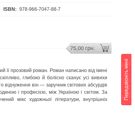
ISBN:
978-966-7047-88-7
75,00 грн.
Передзвоніть мені
ий її прозовий роман. Роман написано від імені
скіпливо, глибоко й болісно сканує усі вивихи
ого відчуження він — заручник світових абсурдів
одиною і професією, між Україною і світом. За
ений мікс художньої літератури, внутрішніх