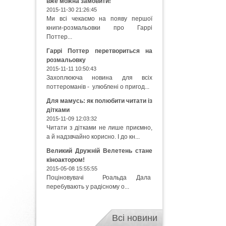
вже можна замовити!
2015-11-30 21:26:45
Ми всі чекаємо на появу першої
книги-розмальовки про Гаррі
Поттер...
Гаррі Поттер перетвориться на
розмальовку
2015-11-11 10:50:43
Захоплююча новина для всіх
поттероманів - улюблені о пригод...
Для мамусь: як полюбити читати із
дітками
2015-11-09 12:03:32
Читати з дітками не лише приємно,
а й надзвчайно корисно. І до кн...
Великий Дружній Велетень стане
кіноактором!
2015-05-08 15:55:55
Поціновувачі Роальда Дала
перебувають у радісному о...
Всі новини