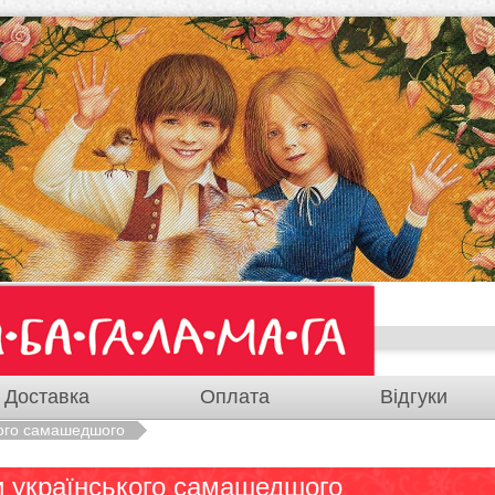
Доставка
Оплата
Відгуки
кого самашедшого
и українського самашедшого