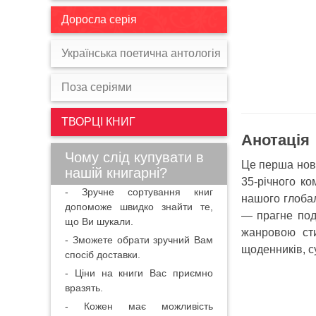
Доросла серія
Українська поетична антологія
Поза серіями
ТВОРЦІ КНИГ
Анотація
Чому слід купувати в
Це перша нова
нашій книгарні?
35-річного ко
- Зручне сортування книг
нашого глобал
допоможе швидко знайти те,
— прагне подо
що Ви шукали.
жанровою сти
- Зможете обрати зручний Вам
щоденників, с
спосіб доставки.
- Ціни на книги Вас приємно
вразять.
- Кожен має можливість