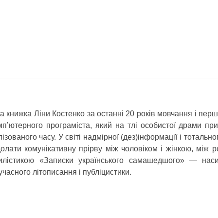
 книжка Ліни Костенко за останні 20 років мовчання і перш
мп’ютерного програміста, який на тлі особистої драми при
ізованого часу. У світі надмірної (дез)інформації і тотальн
лати комунікативну прірву між чоловіком і жінкою, між р
лістикою «Записки українського самашедшого» — насич
учасного літописання і публіцистики.