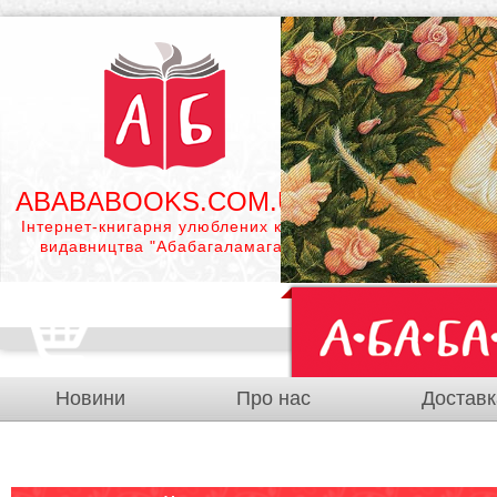
ABABABOOKS.COM.UA
Інтернет-книгарня улюблених книг
видавництва "Абабагаламага"
Новини
Про нас
Доставк