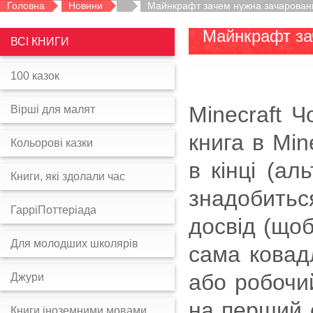
Головна
Новини
Майнкрафт зачем нужна зачарован
Майнкрафт за
ВСІ КНИГИ
100 казок
Minecraft 
Вірші для малят
книга в Min
Кольорові казки
в кінці (ал
Книги, які здолали час
знадобитьс
ГарріПоттеріада
досвід (щоб
Для молодших школярів
сама ковадл
або робочий
Джури
на перший сл
Книги іноземними мовами