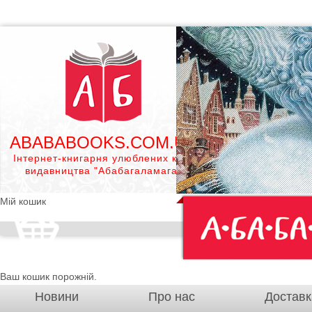
ABABABOOKS.COM.UA
Інтернет-книгарня улюблених книг
видавництва "Абабагаламага"
Мій кошик
Ваш кошик порожній.
Новини
Про нас
Доставк