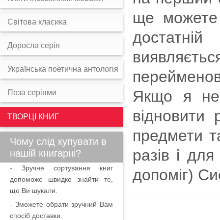
ще можете 
Світова класика
достатній
Доросла серія
виявляєт
Українська поетична антологія
перейменов
Якщо я не
Поза серіями
відновити р
ТВОРЦІ КНИГ
предмети т
Чому слід купувати в
разів і для
нашій книгарні?
- Зручне сортування книг
допоміг) С
допоможе швидко знайти те,
що Ви шукали.
- Зможете обрати зручний Вам
спосіб доставки.