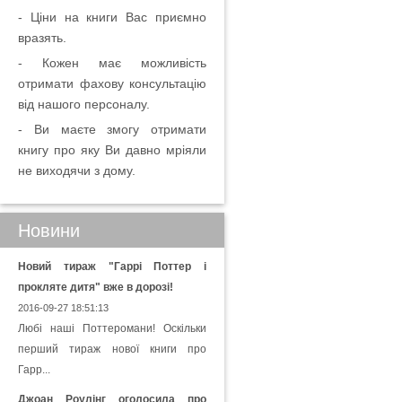
- Ціни на книги Вас приємно
вразять.
- Кожен має можливість
отримати фахову консультацію
від нашого персоналу.
- Ви маєте змогу отримати
книгу про яку Ви давно мріяли
не виходячи з дому.
Новини
Новий тираж "Гаррі Поттер і
прокляте дитя" вже в дорозі!
2016-09-27 18:51:13
Любі наші Поттеромани! Оскільки
перший тираж нової книги про
Гарр...
Джоан Роулінг оголосила про