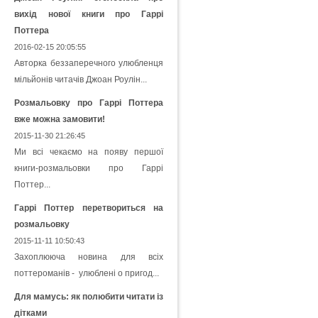
вихід нової книги про Гаррі
Поттера
2016-02-15 20:05:55
Авторка беззаперечного улюбленця
мільйонів читачів Джоан Роулін...
Розмальовку про Гаррі Поттера
вже можна замовити!
2015-11-30 21:26:45
Ми всі чекаємо на появу першої
книги-розмальовки про Гаррі
Поттер...
Гаррі Поттер перетвориться на
розмальовку
2015-11-11 10:50:43
Захоплююча новина для всіх
поттероманів - улюблені о пригод...
Для мамусь: як полюбити читати із
дітками