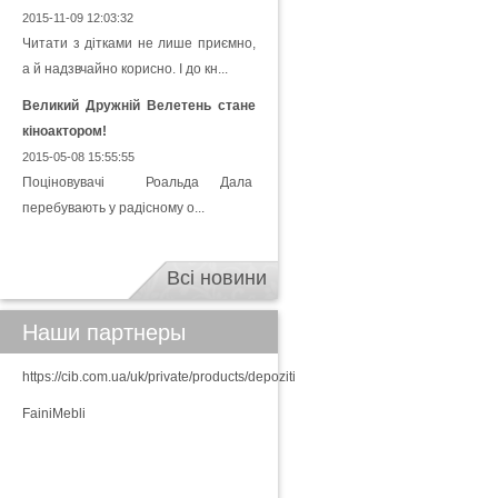
2015-11-09 12:03:32
Читати з дітками не лише приємно,
а й надзвчайно корисно. І до кн...
Великий Дружній Велетень стане
кіноактором!
2015-05-08 15:55:55
Поціновувачі Роальда Дала
перебувають у радісному о...
Всі новини
Наши партнеры
https://cib.com.ua/uk/private/products/depoziti
FainiMebli