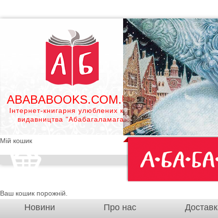
ABABABOOKS.COM.UA
Інтернет-книгарня улюблених книг
видавництва "Абабагаламага"
Мій кошик
Ваш кошик порожній.
Новини
Про нас
Доставк