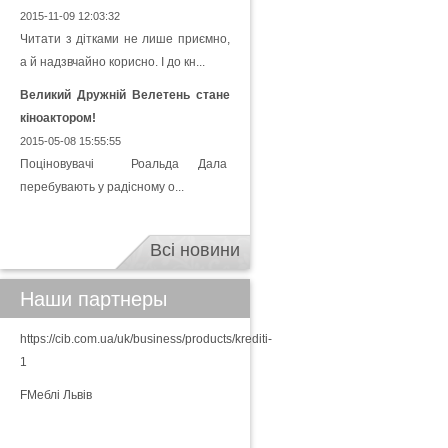
2015-11-09 12:03:32
Читати з дітками не лише приємно,
а й надзвчайно корисно. І до кн...
Великий Дружній Велетень стане
кіноактором!
2015-05-08 15:55:55
Поціновувачі Роальда Дала
перебувають у радісному о...
Всі новини
Наши партнеры
https://cib.com.ua/uk/business/products/krediti-
1
FМеблі Львів