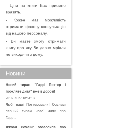
- Ціни на книги Вас приємно
вразять.
- Кожен має можливість
отримати фахову консультацію
від нашого персоналу.
- Ви маєте змогу отримати
книгу про яку Ви давно мріяли
не виходячи з дому.
Новини
Новий тираж "Гаррі Поттер і
прокляте дитя" вже в дорозі!
2016-09-27 18:51:13
Любі наші Поттеромани! Оскільки
перший тираж нової книги про
Гарр...
Джоан Роулінг оголосила про