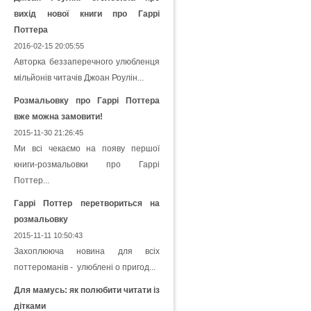
вихід нової книги про Гаррі
Поттера
2016-02-15 20:05:55
Авторка беззаперечного улюбленця
мільйонів читачів Джоан Роулін...
Розмальовку про Гаррі Поттера
вже можна замовити!
2015-11-30 21:26:45
Ми всі чекаємо на появу першої
книги-розмальовки про Гаррі
Поттер...
Гаррі Поттер перетвориться на
розмальовку
2015-11-11 10:50:43
Захоплююча новина для всіх
поттероманів - улюблені о пригод...
Для мамусь: як полюбити читати із
дітками