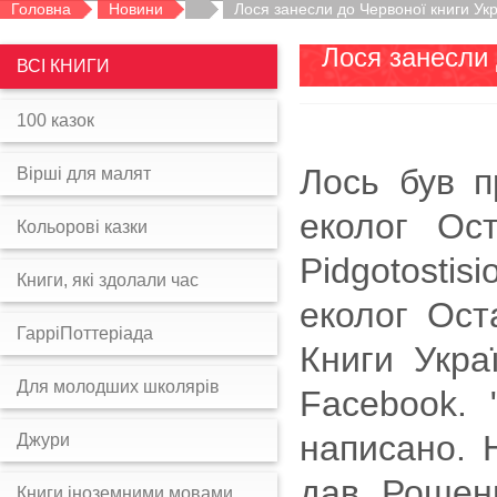
Головна
Новини
Лося занесли до Червоної книги Ук
Лося занесли 
ВСІ КНИГИ
100 казок
Лось був п
Вірші для малят
еколог Ос
Кольорові казки
Pidgotostisi
Книги, які здолали час
еколог Ост
ГарріПоттеріада
Книги Укра
Для молодших школярів
Facebook.
написано. 
Джури
дав Рошен
Книги іноземними мовами