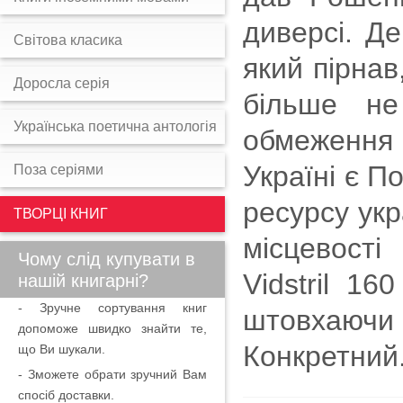
диверсі. Де
Світова класика
який пірнав,
Доросла серія
більше не
Українська поетична антологія
обмеження 
Україні є П
Поза серіями
ресурсу укр
ТВОРЦІ КНИГ
місцевості
Чому слід купувати в
Vіdstril 16
нашій книгарні?
- Зручне сортування книг
штовхаючи 
допоможе швидко знайти те,
Конкретний
що Ви шукали.
- Зможете обрати зручний Вам
спосіб доставки.