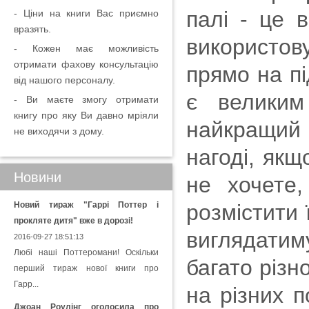
палі - це 
- Ціни на книги Вас приємно
вразять.
використов
- Кожен має можливість
отримати фахову консультацію
прямо на пі
від нашого персоналу.
є великим
- Ви маєте змогу отримати
книгу про яку Ви давно мріяли
найкращий 
не виходячи з дому.
нагоді, якщ
Новини
не хочете
Новий тираж "Гаррі Поттер і
розмістити 
прокляте дитя" вже в дорозі!
виглядатим
2016-09-27 18:51:13
Любі наші Поттеромани! Оскільки
багато різн
перший тираж нової книги про
Гарр...
на різних 
Джоан Роулінг оголосила про