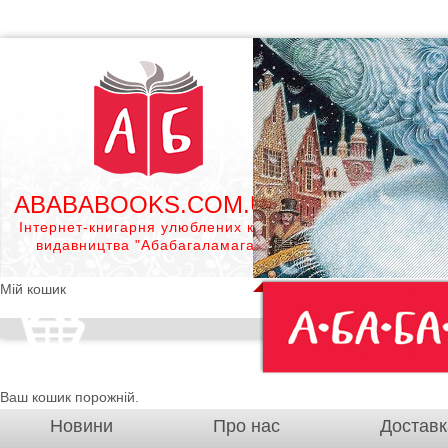
ABABABOOKS.COM.UA
Інтернет-книгарня улюблених книг
видавництва "Абабагаламага"
Мій кошик
Ваш кошик порожній.
Новини
Про нас
Доставк