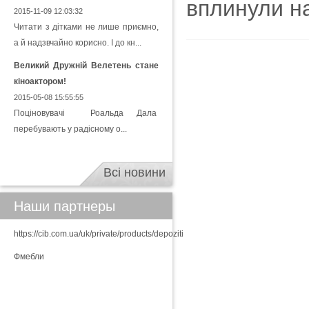
вплинули на
2015-11-09 12:03:32
Читати з дітками не лише приємно,
а й надзвчайно корисно. І до кн...
Великий Дружній Велетень стане
кіноактором!
2015-05-08 15:55:55
Поціновувачі Роальда Дала
перебувають у радісному о...
Всі новини
Наши партнеры
https://cib.com.ua/uk/private/products/depoziti
Фмебли