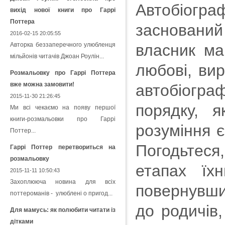
Автобіогр
вихід нової книги про Гаррі
Поттера
заснований 
2016-02-15 20:05:55
Авторка беззаперечного улюбленця
власник ма
мільйонів читачів Джоан Роулін...
любові, вир
Розмальовку про Гаррі Поттера
вже можна замовити!
автобіогра
2015-11-30 21:26:45
порядку, 
Ми всі чекаємо на появу першої
книги-розмальовки про Гаррі
розуміння є
Поттер...
Погодьтеся,
Гаррі Поттер перетвориться на
розмальовку
етапах їх
2015-11-11 10:50:43
Захоплююча новина для всіх
повернувши
поттероманів - улюблені о пригод...
до родичів,
Для мамусь: як полюбити читати із
дітками