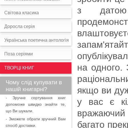
з датою 
Світова класика
продемон
Доросла серія
влаштовуєт
Українська поетична антологія
запам'ятайт
опублікува
Поза серіями
на одного. 
ТВОРЦІ КНИГ
раціональн
Чому слід купувати в
якщо ви дуж
нашій книгарні?
- Зручне сортування книг
у вас є кі
допоможе швидко знайти те,
вражаючий 
що Ви шукали.
- Зможете обрати зручний Вам
багато прек
спосіб доставки.