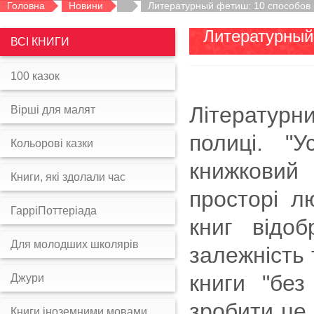
Головна
Новини
Литературный фетиш: 10 способов р
Литературный
ВСІ КНИГИ
100 казок
Літературни
Вірші для малят
полиці. "
Кольорові казки
книжковий
Книги, які здолали час
просторі л
ГарріПоттеріада
книг відо
Для молодших школярів
залежність 
книги "без
Джури
зробити це 
Книги іноземними мовами