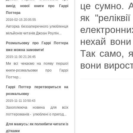
це сумно. 
вихід нової книги про Гаррі
Поттера
як "релікв
2016-02-15 20:05:55
Авторка беззаперечного улюбленця
електронни
мільйонів читачів Джоан Роулін...
нехай вони
Розмальовку про Гаррі Поттера
вже можна замовити!
Так само, 
2015-11-30 21:26:45
вони вирос
Ми всі чекаємо на появу першої
книги-розмальовки про Гаррі
Поттер...
Гаррі Поттер перетвориться на
розмальовку
2015-11-11 10:50:43
Захоплююча новина для всіх
поттероманів - улюблені о пригод...
Для мамусь: як полюбити читати із
дітками