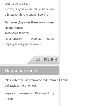
2015-11-09 12:03:32
Читати з дітками не лише приємно,
а й надзвчайно корисно. І до кн...
Великий Дружній Велетень стане
кіноактором!
2015-05-08 15:55:55
Поціновувачі Роальда Дала
перебувають у радісному о...
Всі новини
Наши партнеры
https://cib.com.ua/uk/private/products/krediti/kredit-
pid-zastavu-neruhomosti
мережа магазинів Faini-mebli у
Львові