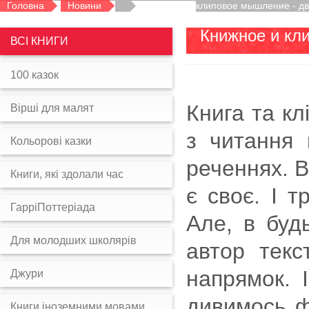
Головна
Новини
Книжное и клиповое мышление - д
Книжное и кл
ВСІ КНИГИ
100 казок
Книга та кл
Вірші для малят
з читання 
Кольорові казки
реченнях. В
Книги, які здолали час
є своє. І т
ГарріПоттеріада
Але, в буд
Для молодших школярів
автор тек
напрямок. 
Джури
дивимось фі
Книги іноземними мовами