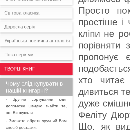
Просто пок
Світова класика
простіше і 
Доросла серія
кліпи не р
Українська поетична антологія
порівняти 
пропонує 
Поза серіями
подобаєтьс
ТВОРЦІ КНИГ
хто читає
Чому слід купувати в
дивиться те
нашій книгарні?
- Зручне сортування книг
дуже смішн
допоможе швидко знайти те,
Феліту Дюр
що Ви шукали.
- Зможете обрати зручний Вам
Що, як вид
спосіб доставки.