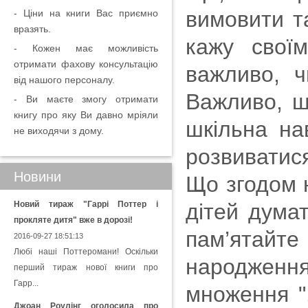
вимовити та
- Ціни на книги Вас приємно
вразять.
кажу свої
- Кожен має можливість
отримати фахову консультацію
важливо, 
від нашого персоналу.
Важливо, щ
- Ви маєте змогу отримати
книгу про яку Ви давно мріяли
шкільна на
не виходячи з дому.
розвиватися
Новини
Що згодом н
Новий тираж "Гаррі Поттер і
дітей дума
прокляте дитя" вже в дорозі!
пам’ятайте
2016-09-27 18:51:13
Любі наші Поттеромани! Оскільки
народженн
перший тираж нової книги про
Гарр...
множення ".
Джоан Роулінг оголосила про