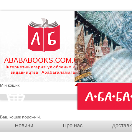
ABABABOOKS.COM.UA
Інтернет-книгарня улюблених книг
видавництва "Абабагаламага"
Мій кошик
Ваш кошик порожній.
Новини
Про нас
Доставк