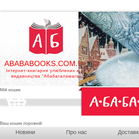
ABABABOOKS.COM.UA
Інтернет-книгарня улюблених книг
видавництва "Абабагаламага"
Мій кошик
Ваш кошик порожній.
Новини
Про нас
Доставк