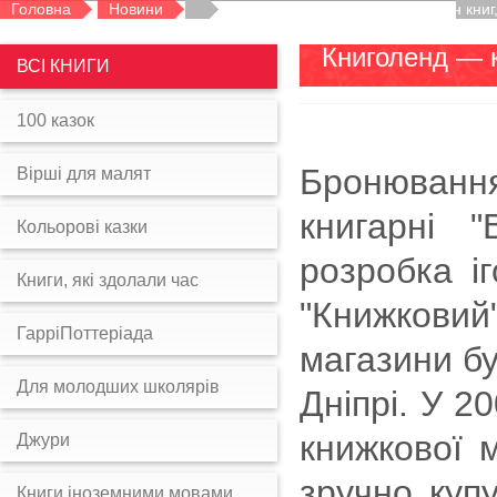
Головна
Новини
Книголенд – Интернет-магазин книг,
Книголенд — 
ВСІ КНИГИ
100 казок
Бронювання
Вірші для малят
книгарні "
Кольорові казки
розробка і
Книги, які здолали час
"Книжковий
ГарріПоттеріада
магазини бу
Для молодших школярів
Дніпрі. У 2
книжкової м
Джури
зручно куп
Книги іноземними мовами