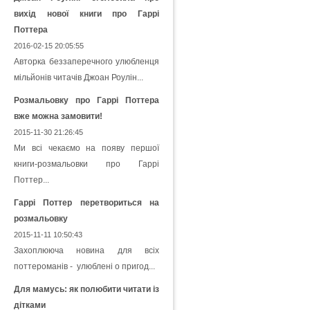
вихід нової книги про Гаррі
Поттера
2016-02-15 20:05:55
Авторка беззаперечного улюбленця
мільйонів читачів Джоан Роулін...
Розмальовку про Гаррі Поттера
вже можна замовити!
2015-11-30 21:26:45
Ми всі чекаємо на появу першої
книги-розмальовки про Гаррі
Поттер...
Гаррі Поттер перетвориться на
розмальовку
2015-11-11 10:50:43
Захоплююча новина для всіх
поттероманів - улюблені о пригод...
Для мамусь: як полюбити читати із
дітками