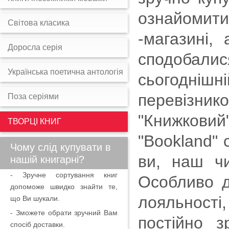
ознайомит
Світова класика
-магазині,
Доросла серія
сподобали
Українська поетична антологія
сьогоднішн
перевізник
Поза серіями
"Книжковий"
ТВОРЦІ КНИГ
"Bookland" 
Чому слід купувати в
ви, наш чи
нашій книгарні?
- Зручне сортування книг
Особливо д
допоможе швидко знайти те,
лояльності,
що Ви шукали.
- Зможете обрати зручний Вам
постійно 
спосіб доставки.