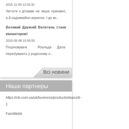
2015-11-09 12:03:32
Читати з дітками не лише приємно,
а й надзвчайно корисно. І до кн...
Великий Дружній Велетень стане
кіноактором!
2015-05-08 15:55:55
Поціновувачі Роальда Дала
перебувають у радісному о...
Всі новини
Наши партнеры
https://cib.com.ua/uk/business/products/depoziti-
1
FainiMebli