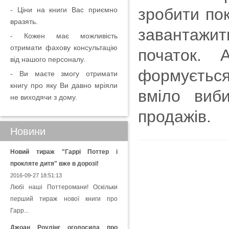
зробити пок
- Ціни на книги Вас приємно
вразять.
завантажити
- Кожен має можливість
отримати фахову консультацію
початок. 
від нашого персоналу.
формується
- Ви маєте змогу отримати
книгу про яку Ви давно мріяли
вміло виб
не виходячи з дому.
продажів.
Новини
Новий тираж "Гаррі Поттер і
прокляте дитя" вже в дорозі!
2016-09-27 18:51:13
Любі наші Поттеромани! Оскільки
перший тираж нової книги про
Гарр...
Джоан Роулінг оголосила про