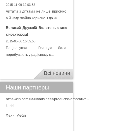
2015-11-09 12:03:32
Читати з дітками не лише приємно,
а й надзвчайно корисно. І до кн...
Великий Дружній Велетень стане
кіноактором!
2015-05-08 15:55:55
Поціновувачі Роальда Дала
перебувають у радісному о...
Всі новини
Наши партнеры
https://cib.com.ua/uk/business/products/korporativni-
kartki
Файні Меблі