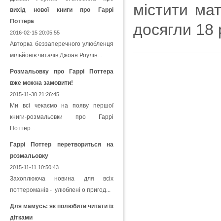
містити мат
вихід нової книги про Гаррі
Поттера
досягли 18 
2016-02-15 20:05:55
Авторка беззаперечного улюбленця
мільйонів читачів Джоан Роулін...
Розмальовку про Гаррі Поттера
вже можна замовити!
2015-11-30 21:26:45
Ми всі чекаємо на появу першої
книги-розмальовки про Гаррі
Поттер...
Гаррі Поттер перетвориться на
розмальовку
2015-11-11 10:50:43
Захоплююча новина для всіх
поттероманів - улюблені о пригод...
Для мамусь: як полюбити читати із
дітками