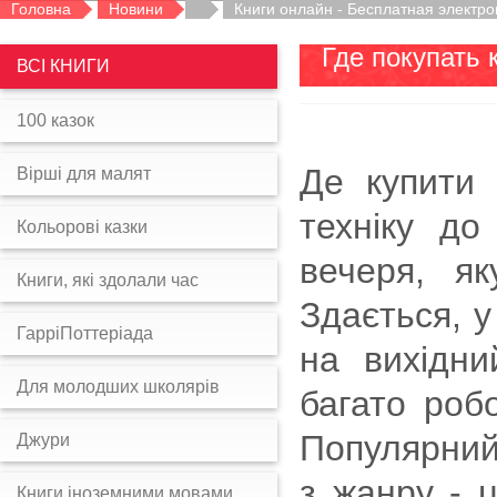
Головна
Новини
Книги онлайн - Бесплатная электро
Где покупать 
ВСІ КНИГИ
100 казок
Де купити 
Вірші для малят
техніку д
Кольорові казки
вечеря, як
Книги, які здолали час
Здається, у
ГарріПоттеріада
на вихідни
Для молодших школярів
багато роб
Популярний
Джури
з жанру - 
Книги іноземними мовами