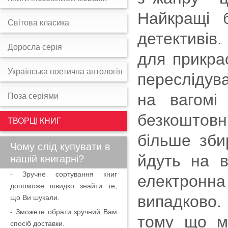
Найкращі 
Світова класика
детективів
Доросла серія
для прикрас
Українська поетична антологія
переслідув
на вагомі
Поза серіями
безкоштовн
ТВОРЦІ КНИГ
більше зби
Чому слід купувати в
йдуть на в
нашій книгарні?
- Зручне сортування книг
електронн
допоможе швидко знайти те,
випадково.
що Ви шукали.
- Зможете обрати зручний Вам
тому що м
спосіб доставки.