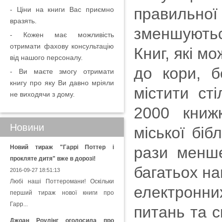
правильної
- Ціни на книги Вас приємно
вразять.
зменшуютьс
- Кожен має можливість
отримати фахову консультацію
Книг, які м
від нашого персоналу.
до кори, б
- Ви маєте змогу отримати
книгу про яку Ви давно мріяли
містити сті
не виходячи з дому.
2000 книж
Новини
міської біб
Новий тираж "Гаррі Поттер і
рази менше
прокляте дитя" вже в дорозі!
багатьох на
2016-09-27 18:51:13
Любі наші Поттеромани! Оскільки
електронни
перший тираж нової книги про
Гарр...
питань та 
Джоан Роулінг оголосила про