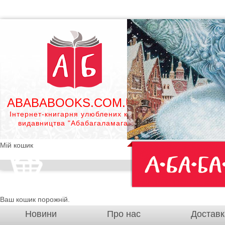
ABABABOOKS.COM.UA
Інтернет-книгарня улюблених книг
видавництва "Абабагаламага"
Мій кошик
Ваш кошик порожній.
Новини
Про нас
Доставк