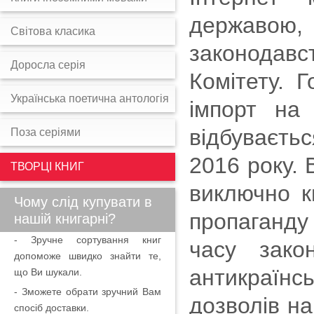
державою
Світова класика
законодавст
Доросла серія
Комітету. 
Українська поетична антологія
імпорт на 
відбуваєть
Поза серіями
2016 року. 
ТВОРЦІ КНИГ
виключно к
Чому слід купувати в
пропаганду
нашій книгарні?
- Зручне сортування книг
часу зако
допоможе швидко знайти те,
антикраїнс
що Ви шукали.
- Зможете обрати зручний Вам
дозволів на
спосіб доставки.