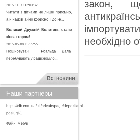
закон, щ
2015-11-09 12:03:32
Читати з дітками не лише приємно,
антикраїн
а й надзвчайно корисно. І до кн...
імпортуват
Великий Дружній Велетень стане
кіноактором!
необхідно о
2015-05-08 15:55:55
Поціновувачі Роальда Дала
перебувають у радісному о...
Всі новини
Наши партнеры
https://cib.com.ua/uk/private/page/depozitarni-
poslugi-1
Файні Меблі