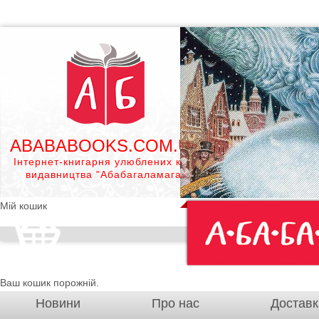
ABABABOOKS.COM.UA
Інтернет-книгарня улюблених книг
видавництва "Абабагаламага"
Мій кошик
Ваш кошик порожній.
Новини
Про нас
Доставк