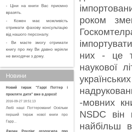
імпортован
- Ціни на книги Вас приємно
вразять.
роком зме
- Кожен має можливість
отримати фахову консультацію
Госкомтелр
від нашого персоналу.
імпортувати
- Ви маєте змогу отримати
книгу про яку Ви давно мріяли
них - це т
не виходячи з дому.
наукової л
Новини
українськи
Новий тираж "Гаррі Поттер і
надруковани
прокляте дитя" вже в дорозі!
-мовних кни
2016-09-27 18:51:13
Любі наші Поттеромани! Оскільки
NSDC він в
перший тираж нової книги про
Гарр...
найбільш в
Джоан Роулінг оголосила про