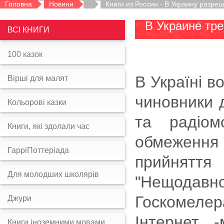
Головна
Новини
Книги из России - В Украину разреш
В Украине тре
ВСІ КНИГИ
100 казок
В Україні в
Вірші для малят
чиновники 
Кольорові казки
та радіо
Книги, які здолали час
обмеження 
ГарріПоттеріада
прийняття
Для молодших школярів
"Нещодавн
Госкомеле
Джури
Інтернет -
Книги іноземними мовами