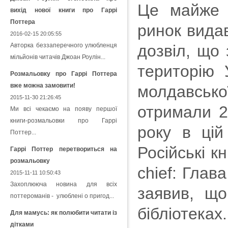
Це майже в
вихід нової книги про Гаррі
Поттера
ринок видав
2016-02-15 20:05:55
Авторка беззаперечного улюбленця
дозвіл, що 
мільйонів читачів Джоан Роулін...
територію У
Розмальовку про Гаррі Поттера
вже можна замовити!
молдавсько
2015-11-30 21:26:45
отримали 2
Ми всі чекаємо на появу першої
книги-розмальовки про Гаррі
року в цій
Поттер...
Російські к
Гаррі Поттер перетвориться на
розмальовку
chief: Глав
2015-11-11 10:50:43
Захоплююча новина для всіх
заявив, що
поттероманів - улюблені о пригод...
бібліотеках
Для мамусь: як полюбити читати із
дітками