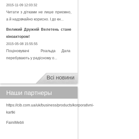
2015-11-09 12:03:32
Читати з дітками не лише приємно,
а й надзвчайно корисно. І до кн...
Великий Дружній Велетень стане
кіноактором!
2015-05-08 15:55:55
Поціновувачі Роальда Дала
перебувають у радісному о...
Всі новини
Наши партнеры
https://cib.com.ua/uk/business/products/korporativni-
kartki
FainiMebli