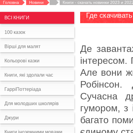
Головна
Новини
Книги - cкачать новинки 2023 и 202
Где скачивать
ВСІ КНИГИ
100 казок
Де заванта
Вірші для малят
інтересом. 
Кольорові казки
Але вони ж
Книги, які здолали час
Робінсон.
ГарріПоттеріада
Сучасна д
Для молодших школярів
гумором, з 
багато пом
Джури
єдиному ста
Книги іноземними мовами