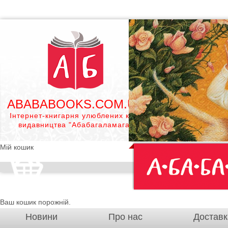
ABABABOOKS.COM.UA
Інтернет-книгарня улюблених книг
видавництва "Абабагаламага"
Мій кошик
Ваш кошик порожній.
Новини
Про нас
Доставк