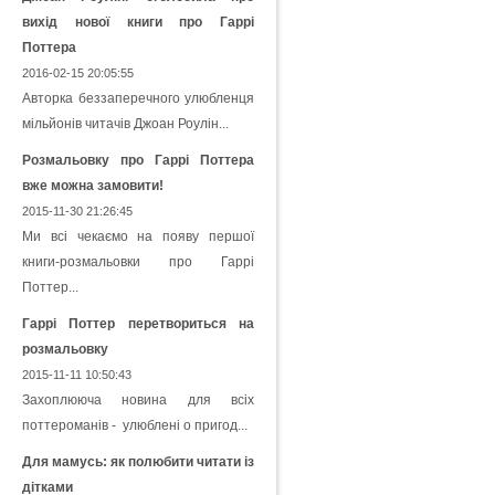
вихід нової книги про Гаррі
Поттера
2016-02-15 20:05:55
Авторка беззаперечного улюбленця
мільйонів читачів Джоан Роулін...
Розмальовку про Гаррі Поттера
вже можна замовити!
2015-11-30 21:26:45
Ми всі чекаємо на появу першої
книги-розмальовки про Гаррі
Поттер...
Гаррі Поттер перетвориться на
розмальовку
2015-11-11 10:50:43
Захоплююча новина для всіх
поттероманів - улюблені о пригод...
Для мамусь: як полюбити читати із
дітками