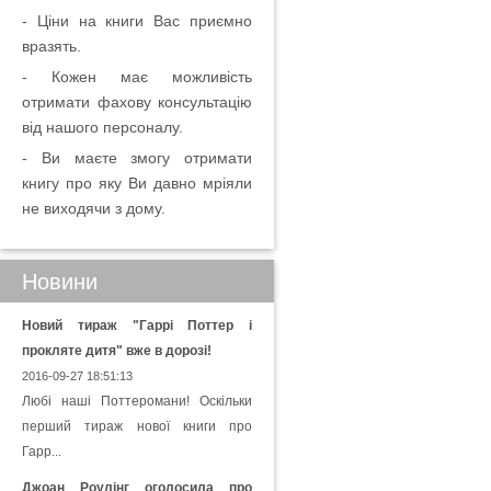
- Ціни на книги Вас приємно
вразять.
- Кожен має можливість
отримати фахову консультацію
від нашого персоналу.
- Ви маєте змогу отримати
книгу про яку Ви давно мріяли
не виходячи з дому.
Новини
Новий тираж "Гаррі Поттер і
прокляте дитя" вже в дорозі!
2016-09-27 18:51:13
Любі наші Поттеромани! Оскільки
перший тираж нової книги про
Гарр...
Джоан Роулінг оголосила про