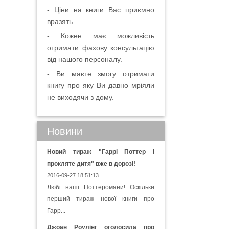
- Ціни на книги Вас приємно
вразять.
- Кожен має можливість
отримати фахову консультацію
від нашого персоналу.
- Ви маєте змогу отримати
книгу про яку Ви давно мріяли
не виходячи з дому.
Новини
Новий тираж "Гаррі Поттер і
прокляте дитя" вже в дорозі!
2016-09-27 18:51:13
Любі наші Поттеромани! Оскільки
перший тираж нової книги про
Гарр...
Джоан Роулінг оголосила про