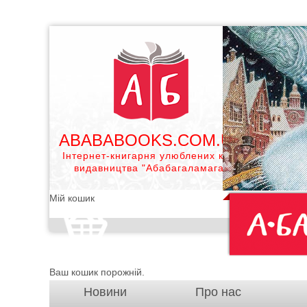
ABABABOOKS.COM.UA
Інтернет-книгарня улюблених книг
видавництва "Абабагаламага"
Мій кошик
Ваш кошик порожній.
Новини
Про нас