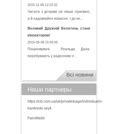
2015-11-09 12:03:32
Читати з дітками не лише приємно,
а й надзвчайно корисно. І до кн...
Великий Дружній Велетень стане
кіноактором!
2015-05-08 15:55:55
Поціновувачі Роальда Дала
перебувають у радісному о...
Всі новини
Наши партнеры
https://cib.com.ua/uk/private/page/individualni-
bankivski-seyfi
FainiMebli