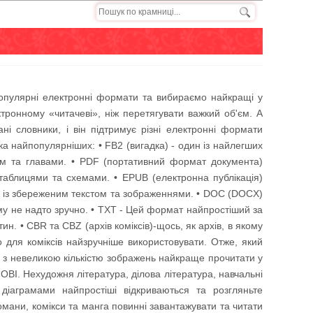
пулярні електронні формати та вибираємо найкращі у
ктронному «читачеві», ніж перетягувати важкий об'єм. А
ні словники, і він підтримує різні електронні формати
а найпопулярніших: • FB2 (вигадка) - один із найлегших
том та главами. • PDF (портативний формат документа)
 таблицями та схемами. • EPUB (електронна публікація)
а із збереженим текстом та зображеннями. • DOC (DOCX)
ому не надто зручно. • TXT - Цей формат найпростіший за
н. • CBR та CBZ (архів коміксів)-щось, як архів, в якому
для коміксів найзручніше використовувати. Отже, який
 з невеликою кількістю зображень найкраще прочитати у
BI. Нехудожня література, ділова література, навчальні
 діаграмами найпростіші відкриваються та розгляньте
омани, комікси та манга повинні завантажувати та читати