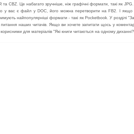
та CBZ. Це набагато зручніше, ніж графічні формати, такі як JPG.
о у вас є файл у DOC, його можна перетворити на FB2. І якщо 
дтримують найпопулярніші формати - такі як Pocketbook. У розділі "З
і питання наших читачів. Якщо ви хочете запитати щось у коментар
корисними для матеріалів "Які книги читаються на одному диханні?" 