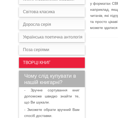
у форматах CBR 
наприклад, якщ
Світова класика
читачів, які пі
та просто цікав
Доросла серія
можете здатися 
Українська поетична антологія
Поза серіями
ТВОРЦІ КНИГ
Чому слід купувати в
нашій книгарні?
- Зручне сортування книг
допоможе швидко знайти те,
що Ви шукали.
- Зможете обрати зручний Вам
спосіб доставки.