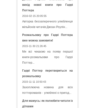
вихід нової книги про Гаррі
Поттера
2016-02-15 20:05:55
Авторка беззаперечного улюбленця
мільйонів читачів Джоан Роулін...
Розмальовку про Гаррі Поттера
вже можна замовити!
2015-11-30 21:26:45
Ми всі чекаємо на появу першої
книги-розмальовки про Гаррі
Поттер...
Гаррі Поттер перетвориться на
розмальовку
2015-11-11 10:50:43
Захоплююча новина для всіх
поттероманів - улюблені о пригод...
Для мамусь: як полюбити читати із
дітками