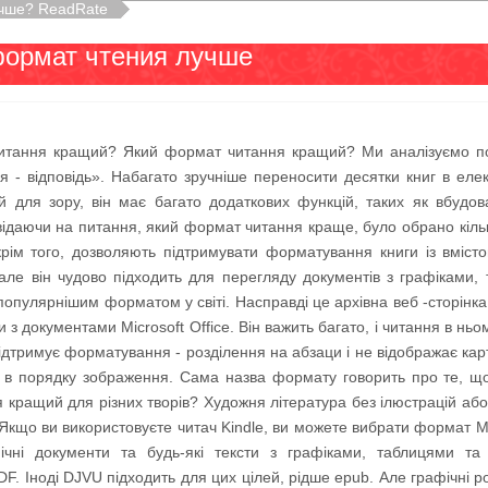
учше? ReadRate
формат чтения лучше
итання кращий? Який формат читання кращий? Ми аналізуємо по
я - відповідь». Набагато зручніше переносити десятки книг в еле
й для зору, він має багато додаткових функцій, таких як вбудова
відаючи на питання, який формат читання краще, було обрано кільк
 крім того, дозволяють підтримувати форматування книги із вміс
 але він чудово підходить для перегляду документів з графіками,
популярнішим форматом у світі. Насправді це архівна веб -сторінк
 з документами Microsoft Office. Він важить багато, і читання в нь
ідтримує форматування - розділення на абзаци і не відображає карти
в порядку зображення. Сама назва формату говорить про те, що 
 кращий для різних творів? Художня література без ілюстрацій або
кщо ви використовуєте читач Kindle, ви можете вибрати формат MO
нічні документи та будь-які тексти з графіками, таблицями та
F. Іноді DJVU підходить для цих цілей, рідше epub. Але графічні р