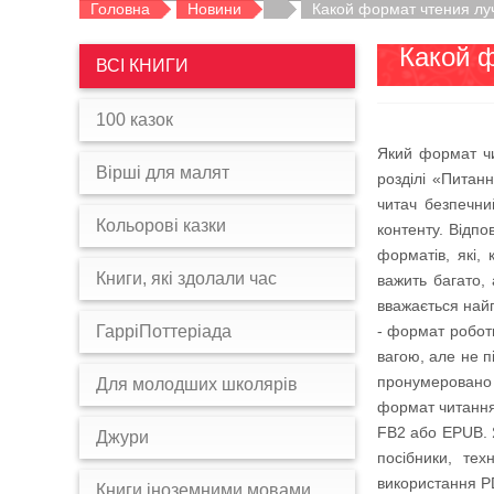
Головна
Новини
Какой формат чтения л
Какой 
ВСІ КНИГИ
100 казок
Який формат ч
Вірші для малят
розділі «Питанн
читач безпечни
Кольорові казки
контенту. Відпо
форматів, які,
Книги, які здолали час
важить багато,
вважається най
ГарріПоттеріада
- формат роботи
вагою, але не п
пронумеровано 
Для молодших школярів
формат читання
FB2 або EPUB. Я
Джури
посібники, тех
використання PD
Книги іноземними мовами