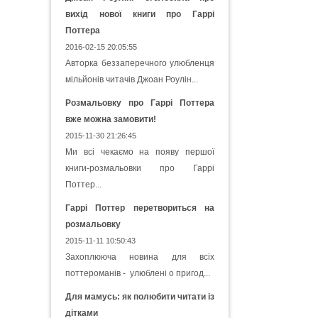
вихід нової книги про Гаррі
Поттера
2016-02-15 20:05:55
Авторка беззаперечного улюбленця
мільйонів читачів Джоан Роулін...
Розмальовку про Гаррі Поттера
вже можна замовити!
2015-11-30 21:26:45
Ми всі чекаємо на появу першої
книги-розмальовки про Гаррі
Поттер...
Гаррі Поттер перетвориться на
розмальовку
2015-11-11 10:50:43
Захоплююча новина для всіх
поттероманів - улюблені о пригод...
Для мамусь: як полюбити читати із
дітками