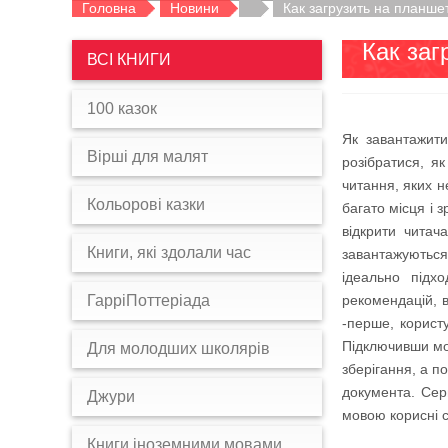
Головна
Новини
Как загрузить на планшет
Как заг
ВСІ КНИГИ
100 казок
Як завантажити
Вірші для малят
розібратися, я
читання, яких н
Кольорові казки
багато місця і 
відкрити читач
Книги, які здолали час
завантажуються
ідеально підх
ГарріПоттеріада
рекомендацій, в
-перше, корист
Підключивши моб
Для молодших школярів
зберігання, а п
документа. Сер
Джури
мовою корисні ст
Книги іноземними мовами