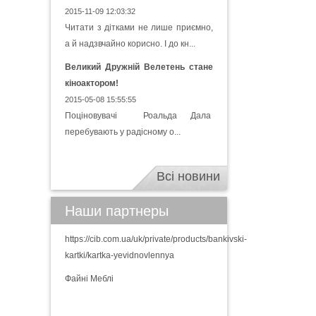
2015-11-09 12:03:32
Читати з дітками не лише приємно,
а й надзвчайно корисно. І до кн...
Великий Дружній Велетень стане
кіноактором!
2015-05-08 15:55:55
Поціновувачі Роальда Дала
перебувають у радісному о...
Всі новини
Наши партнеры
https://cib.com.ua/uk/private/products/bankivski-
kartki/kartka-yevidnovlennya
Файні Меблі