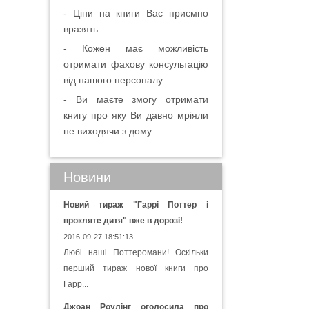
- Ціни на книги Вас приємно
вразять.
- Кожен має можливість
отримати фахову консультацію
від нашого персоналу.
- Ви маєте змогу отримати
книгу про яку Ви давно мріяли
не виходячи з дому.
Новини
Новий тираж "Гаррі Поттер і
прокляте дитя" вже в дорозі!
2016-09-27 18:51:13
Любі наші Поттеромани! Оскільки
перший тираж нової книги про
Гарр...
Джоан Роулінг оголосила про