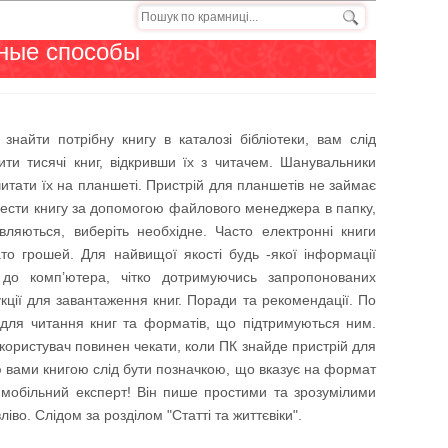
нные способы
найти потрібну книгу в каталозі бібліотеки, вам слід
ити тисячі книг, відкривши їх з читачем. Шанувальники
читати їх на планшеті. Пристрій для планшетів не займає
енести книгу за допомогою файлового менеджера в папку,
вляються, виберіть необхідне. Часто електронні книги
то грошей. Для найвищої якості будь -якої інформації
 до комп’ютера, чітко дотримуючись запропонованих
укції для завантаження книг. Поради та рекомендації. По
для читання книг та форматів, що підтримуються ним.
користувач повинен чекати, коли ПК знайде пристрій для
ою вами книгою слід бути позначкою, що вказує на формат
й мобільний експерт! Він пише простими та зрозумілими
іво. Слідом за розділом "Статті та життєвіки".