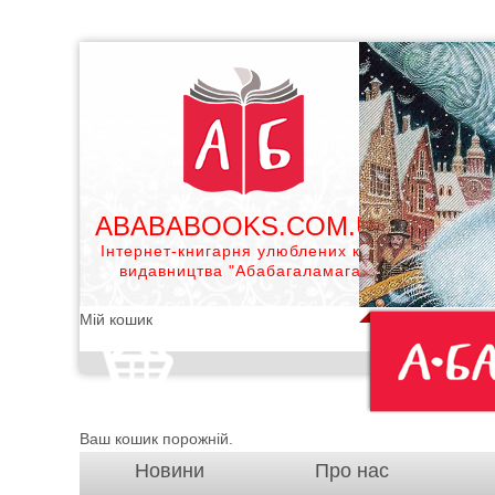
ABABABOOKS.COM.UA
Інтернет-книгарня улюблених книг
видавництва "Абабагаламага"
Мій кошик
Ваш кошик порожній.
Новини
Про нас