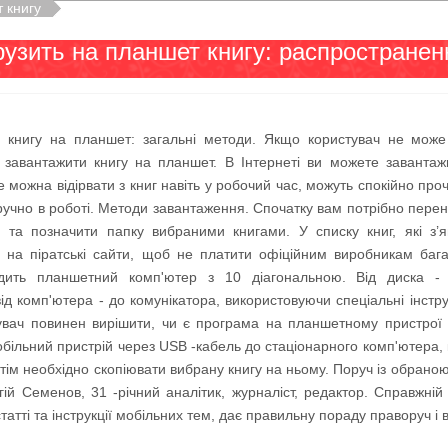
 книгу
рузить на планшет книгу: распростране
 книгу на планшет: загальні методи. Якщо користувач не може з
к завантажити книгу на планшет. В Інтернеті ви можете завантаж
е можна відірвати з книг навіть у робочий час, можуть спокійно про
зручно в роботі. Методи завантаження. Спочатку вам потрібно пер
а та позначити папку вибраними книгами. У списку книг, які з’я
 на піратські сайти, щоб не платити офіційним виробникам бага
одить планшетний комп'ютер з 10 діагональною. Від диска -
ід комп'ютера - до комунікатора, використовуючи спеціальні інстр
увач повинен вирішити, чи є програма на планшетному пристрої 
ільний пристрій через USB -кабель до стаціонарного комп'ютера, 
отім необхідно скопіювати вибрану книгу на ньому. Поруч із обран
гій Семенов, 31 -річний аналітик, журналіст, редактор. Справжні
атті та інструкції мобільних тем, дає правильну пораду праворуч і вл