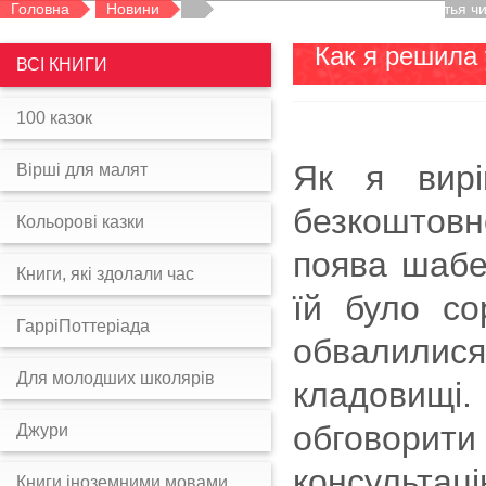
Головна
Новини
Как я решила умереть от счастья ч
Как я решила 
ВСІ КНИГИ
100 казок
Як я вирі
Вірші для малят
безкоштовн
Кольорові казки
поява шабе
Книги, які здолали час
їй було со
ГарріПоттеріада
обвалилис
Для молодших школярів
кладовищі.
обговорит
Джури
консультац
Книги іноземними мовами