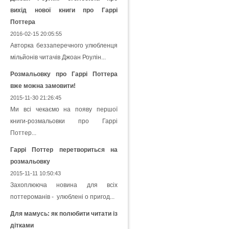
вихід нової книги про Гаррі
Поттера
2016-02-15 20:05:55
Авторка беззаперечного улюбленця
мільйонів читачів Джоан Роулін...
Розмальовку про Гаррі Поттера
вже можна замовити!
2015-11-30 21:26:45
Ми всі чекаємо на появу першої
книги-розмальовки про Гаррі
Поттер...
Гаррі Поттер перетвориться на
розмальовку
2015-11-11 10:50:43
Захоплююча новина для всіх
поттероманів - улюблені о пригод...
Для мамусь: як полюбити читати із
дітками