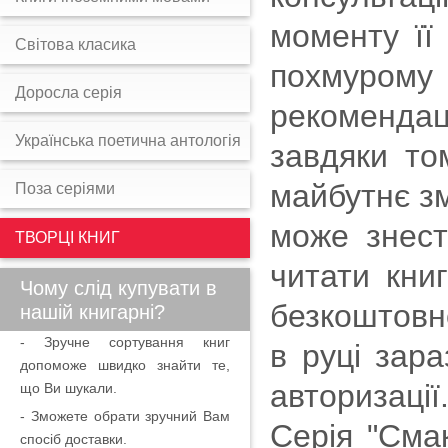
моменту її
Світова класика
похмурому
Доросла серія
рекомендац
Українська поетична антологія
завдяки то
майбутнє зм
Поза серіями
може знест
ТВОРЦІ КНИГ
читати кни
Чому слід купувати в
безкоштовно
нашій книгарні?
- Зручне сортування книг
в руці зара
допоможе швидко знайти те,
авторизаці
що Ви шукали.
- Зможете обрати зручний Вам
Серія "Сма
спосіб доставки.