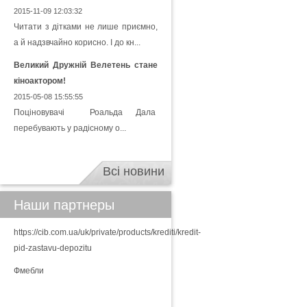
2015-11-09 12:03:32
Читати з дітками не лише приємно,
а й надзвчайно корисно. І до кн...
Великий Дружній Велетень стане
кіноактором!
2015-05-08 15:55:55
Поціновувачі Роальда Дала
перебувають у радісному о...
Всі новини
Наши партнеры
https://cib.com.ua/uk/private/products/krediti/kredit-
pid-zastavu-depozitu
Фмебли