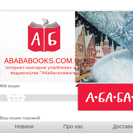
ABABABOOKS.COM.UA
Інтернет-книгарня улюблених книг
видавництва "Абабагаламага"
Мій кошик
Ваш кошик порожній.
Новини
Про нас
Доставк