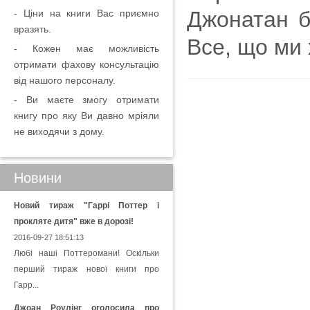
Джонатан б
- Ціни на книги Вас приємно
вразять.
Все, що ми 
- Кожен має можливість
отримати фахову консультацію
від нашого персоналу.
- Ви маєте змогу отримати
книгу про яку Ви давно мріяли
не виходячи з дому.
Новини
Новий тираж "Гаррі Поттер і
прокляте дитя" вже в дорозі!
2016-09-27 18:51:13
Любі наші Поттеромани! Оскільки
перший тираж нової книги про
Гарр...
Джоан Роулінг оголосила про