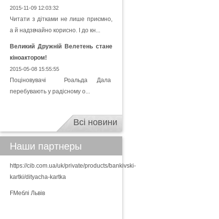
2015-11-09 12:03:32
Читати з дітками не лише приємно,
а й надзвчайно корисно. І до кн...
Великий Дружній Велетень стане
кіноактором!
2015-05-08 15:55:55
Поціновувачі Роальда Дала
перебувають у радісному о...
Всі новини
Наши партнеры
https://cib.com.ua/uk/private/products/bankivski-
kartki/dityacha-kartka
FМеблі Львів