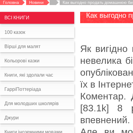
Головна
Новини
Как выгодно продать домашнюю биб
Как выгодно 
ВСІ КНИГИ
100 казок
Як вигідно
Вірші для малят
невелика бі
Кольорові казки
опублікован
Книги, які здолали час
їх в Інтерн
ГарріПоттеріада
Коментар. 
Для молодших школярів
[83.1k] 8
впевнений.
Джури
Але ви мож
Книги іноземними мовами