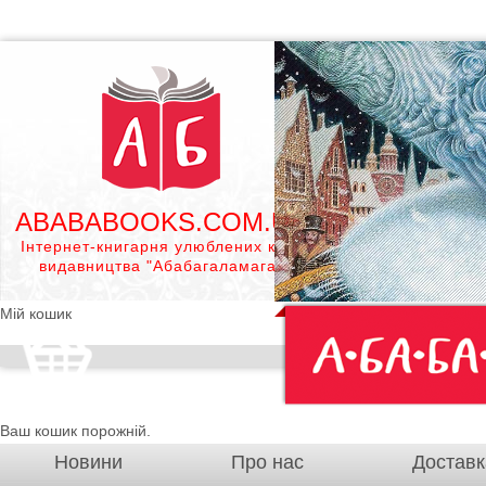
ABABABOOKS.COM.UA
Інтернет-книгарня улюблених книг
видавництва "Абабагаламага"
Мій кошик
Ваш кошик порожній.
Новини
Про нас
Доставк