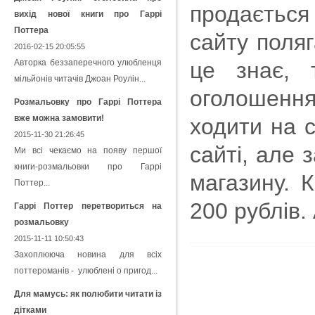
продається
вихід нової книги про Гаррі
Поттера
сайту поляг
2016-02-15 20:05:55
Авторка беззаперечного улюбленця
це знає, 
мільйонів читачів Джоан Роулін...
оголошення 
Розмальовку про Гаррі Поттера
вже можна замовити!
ходити на с
2015-11-30 21:26:45
сайті, але 
Ми всі чекаємо на появу першої
книги-розмальовки про Гаррі
магазину. 
Поттер...
200 рублів.
Гаррі Поттер перетвориться на
розмальовку
2015-11-11 10:50:43
Захоплююча новина для всіх
поттероманів - улюблені о пригод...
Для мамусь: як полюбити читати із
дітками