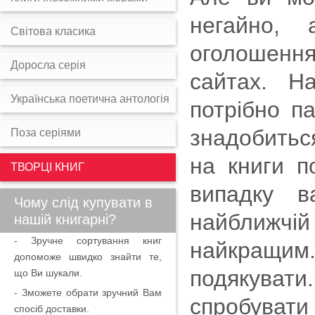
негайно,
Світова класика
оголошенн
Доросла серія
сайтах. На
Українська поетична антологія
потрібно п
знадобиться
Поза серіями
на книги п
ТВОРЦІ КНИГ
випадку в
Чому слід купувати в
найближчій
нашій книгарні?
- Зручне сортування книг
найкращи
допоможе швидко знайти те,
подякувати
що Ви шукали.
- Зможете обрати зручний Вам
спробувати
спосіб доставки.