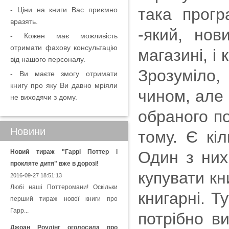
така прогр
- Ціни на книги Вас приємно
вразять.
-який, нов
- Кожен має можливість
отримати фахову консультацію
магазині, і
від нашого персоналу.
Зрозуміло
- Ви маєте змогу отримати
книгу про яку Ви давно мріяли
чином, але 
не виходячи з дому.
обраного по
Новини
тому. Є кіл
Новий тираж "Гаррі Поттер і
Один з них 
прокляте дитя" вже в дорозі!
купувати кн
2016-09-27 18:51:13
Любі наші Поттеромани! Оскільки
книгарні. Т
перший тираж нової книги про
Гарр...
потрібно в
Джоан Роулінг оголосила про