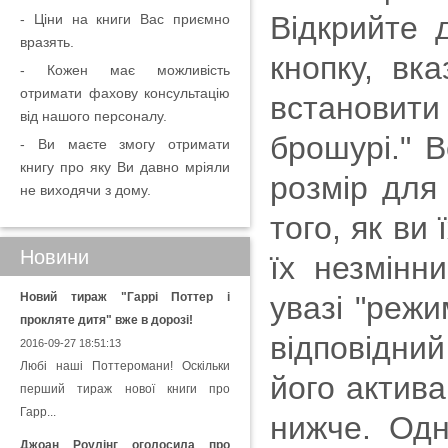
Відкрийте 
- Ціни на книги Вас приємно
вразять.
кнопку, вка
- Кожен має можливість
отримати фахову консультацію
встановит
від нашого персоналу.
брошурі." В
- Ви маєте змогу отримати
книгу про яку Ви давно мріяли
розмір для 
не виходячи з дому.
того, як ви
Новини
їх незмінн
Новий тираж "Гаррі Поттер і
увазі "режи
прокляте дитя" вже в дорозі!
відповідний
2016-09-27 18:51:13
Любі наші Поттеромани! Оскільки
його актива
перший тираж нової книги про
Гарр...
нижче. Одн
Джоан Роулінг оголосила про