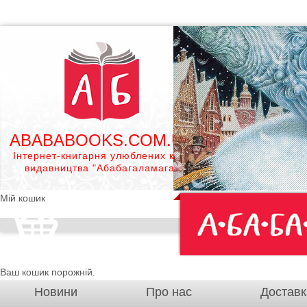
ABABABOOKS.COM.UA
Інтернет-книгарня улюблених книг
видавництва "Абабагаламага"
Мій кошик
Ваш кошик порожній.
Новини
Про нас
Доставк