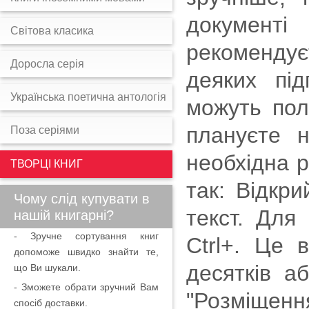
документі
Світова класика
рекомендує
Доросла серія
деяких під
Українська поетична антологія
можуть пол
плануєте н
Поза серіями
необхідна р
ТВОРЦІ КНИГ
так: Відкр
Чому слід купувати в
текст. Для
нашій книгарні?
- Зручне сортування книг
Ctrl+. Це 
допоможе швидко знайти те,
десятків а
що Ви шукали.
- Зможете обрати зручний Вам
"Розміщенн
спосіб доставки.