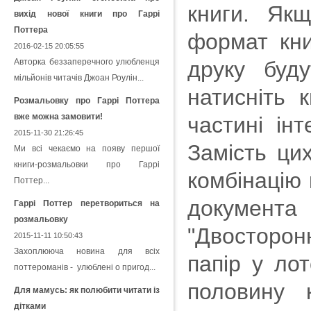
книги. Як
вихід нової книги про Гаррі
Поттера
формат кни
2016-02-15 20:05:55
Авторка беззаперечного улюбленця
друку буд
мільйонів читачів Джоан Роулін...
натисніть 
Розмальовку про Гаррі Поттера
вже можна замовити!
частині ін
2015-11-30 21:26:45
Замість ци
Ми всі чекаємо на появу першої
книги-розмальовки про Гаррі
комбінацію 
Поттер...
документа 
Гаррі Поттер перетвориться на
розмальовку
"Двосторонн
2015-11-11 10:50:43
Захоплююча новина для всіх
папір у ло
поттероманів - улюблені о пригод...
половину 
Для мамусь: як полюбити читати із
дітками