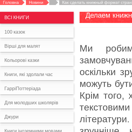
Головна
Новини
Как сделать книжный формат стран
Делаем книжн
ВСІ КНИГИ
100 казок
Ми робим
Вірші для малят
замовчуван
Кольорові казки
оскільки зр
Книги, які здолали час
можуть бут
ГарріПоттеріада
Крім того,
Для молодших школярів
текстовим
літератур
Джури
зручніше,
Книги іноземними мовами