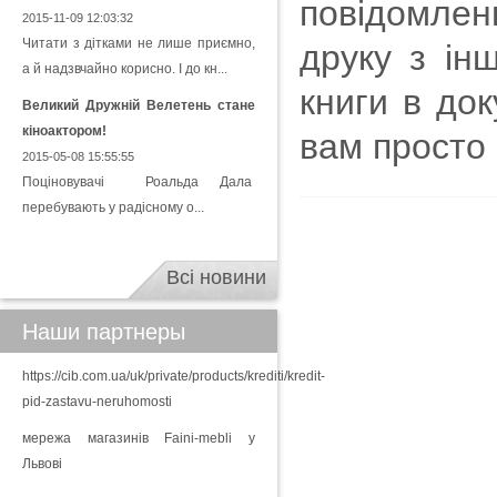
повідомлен
2015-11-09 12:03:32
Читати з дітками не лише приємно,
друку з ін
а й надзвчайно корисно. І до кн...
книги в до
Великий Дружній Велетень стане
кіноактором!
вам просто 
2015-05-08 15:55:55
Поціновувачі Роальда Дала
перебувають у радісному о...
Всі новини
Наши партнеры
https://cib.com.ua/uk/private/products/krediti/kredit-
pid-zastavu-neruhomosti
мережа магазинів Faini-mebli у
Львові