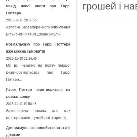
грошей і на
вихід нової книги про Гаррі
Поттера
2016-02-15 20:05:55
Авторка беззаперечного улюбленця
мільйонів читачів Джоан Роулін...
Розмальовку про Гаррі Поттера
вже можна замовити!
2015-11-30 21:26:45
Ми всі чекаємо на появу першої
книги-розмальовки про Гаррі
Поттер...
Гаррі Поттер перетвориться на
розмальовку
2015-11-11 10:50:43
Захоплююча новина для всіх
поттероманів - улюблені о пригод...
Для мамусь: як полюбити читати із
дітками