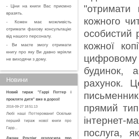
"отримати
- Ціни на книги Вас приємно
вразять.
кожного чи
- Кожен має можливість
отримати фахову консультацію
особистий 
від нашого персоналу.
кожної коп
- Ви маєте змогу отримати
книгу про яку Ви давно мріяли
цифровому 
не виходячи з дому.
будинок, 
Новини
рахунок. Ц
Новий тираж "Гаррі Поттер і
письменни
прокляте дитя" вже в дорозі!
прямий тип
2016-09-27 18:51:13
Любі наші Поттеромани! Оскільки
інтернет-ма
перший тираж нової книги про
Гарр...
послуга, 
Джоан Роулінг оголосила про