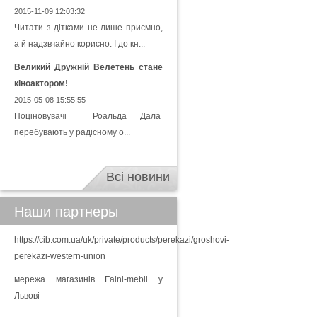
2015-11-09 12:03:32
Читати з дітками не лише приємно,
а й надзвчайно корисно. І до кн...
Великий Дружній Велетень стане
кіноактором!
2015-05-08 15:55:55
Поціновувачі Роальда Дала
перебувають у радісному о...
Всі новини
Наши партнеры
https://cib.com.ua/uk/private/products/perekazi/groshovi-
perekazi-western-union
мережа магазинів Faini-mebli у
Львові