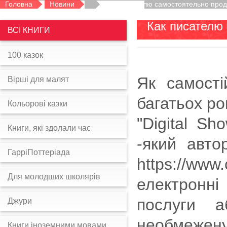
Головна
Новини
Как писателю самостоятельно прода
Как писателю 
ВСІ КНИГИ
100 казок
Як самості
Вірші для малят
багатьох ро
Кольорові казки
"Digital Sh
Книги, які здолали час
-який авто
ГарріПоттеріада
https://ww
Для молодших школярів
електронні
послуги 
Джури
необмежену
Книги іноземними мовами