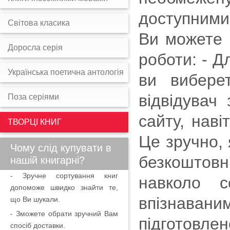
доступними 
Світова класика
Ви можете 
Доросла серія
роботи: - 
Українська поетична антологія
ви вибере
відвідувач
Поза серіями
сайту, нав
ТВОРЦІ КНИГ
Це зручно, 
Чому слід купувати в
безкоштовн
нашій книгарні?
- Зручне сортування книг
навколо с
допоможе швидко знайти те,
впізнаван
що Ви шукали.
- Зможете обрати зручний Вам
підготовл
спосіб доставки.