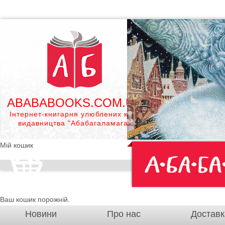
ABABABOOKS.COM.UA
Інтернет-книгарня улюблених книг
видавництва "Абабагаламага"
Мій кошик
Ваш кошик порожній.
Новини
Про нас
Доставк