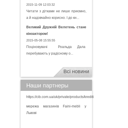
2015-11-09 12:03:32
Читати з дітками не лише приємно,
а й надзвчайно корисно. І до кн...
Великий Дружній Велетень стане
кіноактором!
2015-05-08 15:55:55
Поціновувачі Роальда Дала
перебувають у радісному о...
Всі новини
Наши партнеры
https://cib.com.ua/uk/private/products/krediti
мережа магазинів Faini-mebli у
Львові