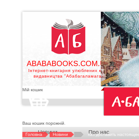
ABABABOOKS.COM.UA
Інтернет-книгарня улюблених книг
видавництва "Абабагаламага"
Мій кошик
Ваш кошик порожній.
Новини
Про нас
Головна
Новини
Как доставить настоящее