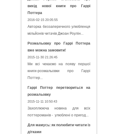
вихід нової книги про Гаррі
Поттера
2016-02-15 20:05:55
Авторка беззаперечного улюбленця
мільйонів читачів Джоан Роулін...
Розмальовку про Гаррі Поттера
вже можна замовити!
2015-11-30 21:26:45
Ми всі чекаємо на появу першої
книги-розмальовки про Гаррі
Поттер...
Гаррі Поттер перетвориться на
розмальовку
2015-11-11 10:50:43
Захоплююча новина для всіх
поттероманів - улюблені о пригод...
Для мамусь: як полюбити читати із
дітками