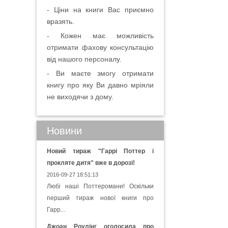
- Ціни на книги Вас приємно
вразять.
- Кожен має можливість
отримати фахову консультацію
від нашого персоналу.
- Ви маєте змогу отримати
книгу про яку Ви давно мріяли
не виходячи з дому.
Новини
Новий тираж "Гаррі Поттер і
прокляте дитя" вже в дорозі!
2016-09-27 18:51:13
Любі наші Поттеромани! Оскільки
перший тираж нової книги про
Гарр...
Джоан Роулінг оголосила про