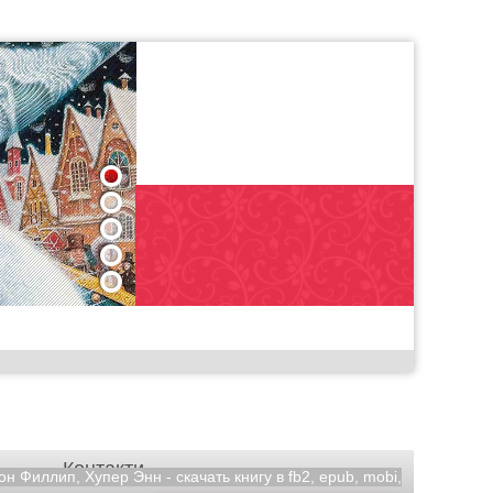
1
2
3
4
5
Контакти
Филлип, Хупер Энн - скачать книгу в fb2, epub, mobi,