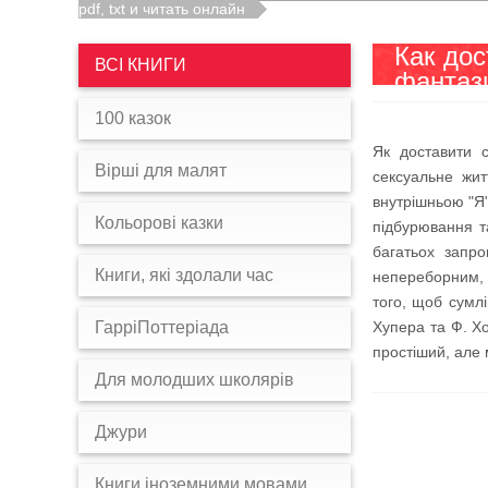
pdf, txt и читать онлайн
Как до
ВСІ КНИГИ
фантаз
100 казок
Як доставити 
Вірші для малят
сексуальне жит
внутрішньою "Я"
Кольорові казки
підбурювання т
багатьох запро
Книги, які здолали час
непереборним, 
того, щоб сумл
ГарріПоттеріада
Хупера та Ф. Хо
простіший, але 
Для молодших школярів
Джури
Книги іноземними мовами