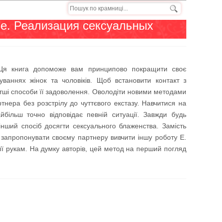
е. Реализация сексуальных
. Ця книга допоможе вам принципово покращити своє
куваннях жінок та чоловіків. Щоб встановити контакт з
отші способи її задоволення. Оволодіти новими методами
нера без розстрілу до чуттєвого екстазу. Навчитися на
більш точно відповідає певній ситуації. Завжди будь
ший спосіб досягти сексуального блаженства. Замість
 запропонувати своєму партнеру вивчити іншу роботу Е.
її рукам. На думку авторів, цей метод на перший погляд
.