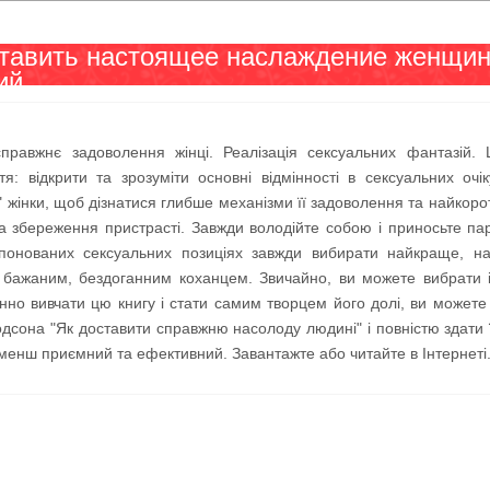
ставить настоящее наслаждение женщин
ий
справжнє задоволення жінці. Реалізація сексуальних фантазій
тя: відкрити та зрозуміти основні відмінності в сексуальних очі
 жінки, щоб дізнатися глибше механізми її задоволення та найкор
а збереження пристрасті. Завжди володійте собою і приносьте парт
понованих сексуальних позиціях завжди вибирати найкраще, най
бажаним, бездоганним коханцем. Звичайно, ви можете вибрати ін
інно вивчати цю книгу і стати самим творцем його долі, ви можете
дсона "Як доставити справжню насолоду людині" і повністю здати 
менш приємний та ефективний. Завантажте або читайте в Інтернеті