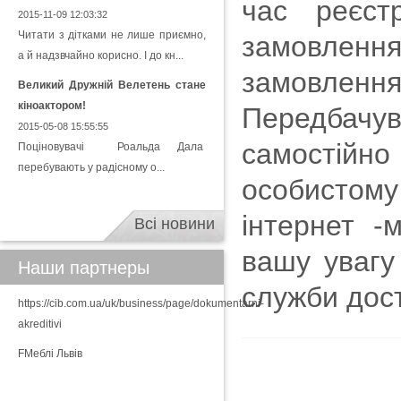
час реєст
2015-11-09 12:03:32
Читати з дітками не лише приємно,
замовлення
а й надзвчайно корисно. І до кн...
замовлення,
Великий Дружній Велетень стане
кіноактором!
Передбачу
2015-05-08 15:55:55
самостійно
Поціновувачі Роальда Дала
перебувають у радісному о...
особистому
інтернет -
Всі новини
вашу увагу
Наши партнеры
служби дост
https://cib.com.ua/uk/business/page/dokumentarni-
akreditivi
FМеблі Львів