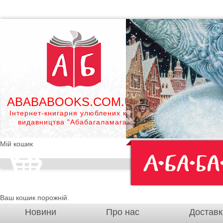
ABABABOOKS.COM.UA
Інтернет-книгарня улюблених книг
видавництва "Абабагаламага"
Мій кошик
Ваш кошик порожній.
Новини
Про нас
Доставк