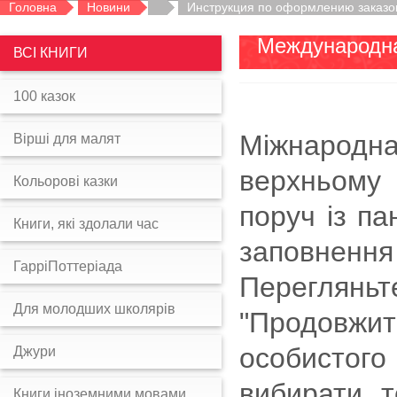
Головна
Новини
Инструкция по оформлению заказо
Международна
ВСІ КНИГИ
100 казок
Міжнародн
Вірші для малят
верхньому 
Кольорові казки
поруч із па
Книги, які здолали час
заповнення
ГарріПоттеріада
Переглянь
Для молодших школярів
"Продовжит
особистого
Джури
вибирати т
Книги іноземними мовами