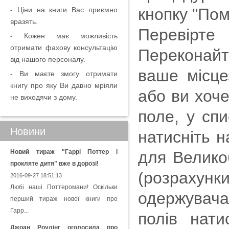
кнопку "Пом
- Ціни на книги Вас приємно
вразять.
Перевірте
- Кожен має можливість
отримати фахову консультацію
Переконай
від нашого персоналу.
ваше місце
- Ви маєте змогу отримати
книгу про яку Ви давно мріяли
або ви хоче
не виходячи з дому.
поле, у спи
Новини
натисніть н
Новий тираж "Гаррі Поттер і
для Великоб
прокляте дитя" вже в дорозі!
(розрахун
2016-09-27 18:51:13
Любі наші Поттеромани! Оскільки
одержувача 
перший тираж нової книги про
Гарр...
полів нати
Джоан Роулінг оголосила про