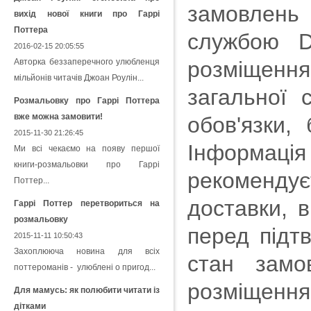
замовлень
вихід нової книги про Гаррі
Поттера
службою D
2016-02-15 20:05:55
Авторка беззаперечного улюбленця
розміщення
мільйонів читачів Джоан Роулін...
загальної 
Розмальовку про Гаррі Поттера
вже можна замовити!
обов'язки,
2015-11-30 21:26:45
Інформація
Ми всі чекаємо на появу першої
книги-розмальовки про Гаррі
рекомендує
Поттер...
доставки, 
Гаррі Поттер перетвориться на
розмальовку
перед підт
2015-11-11 10:50:43
Захоплююча новина для всіх
стан замо
поттероманів - улюблені о пригод...
розміщення
Для мамусь: як полюбити читати із
дітками