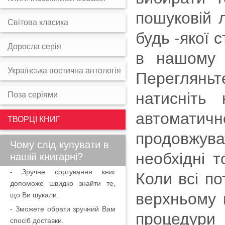
пошуковій л
Світова класика
будь -якої 
Доросла серія
в нашому 
Українська поетична антологія
Перегляньт
натисніть
Поза серіями
автоматичн
ТВОРЦІ КНИГ
продовжува
Чому слід купувати в
необхідні 
нашій книгарні?
- Зручне сортування книг
Коли всі по
допоможе швидко знайти те,
верхньому 
що Ви шукали.
- Зможете обрати зручний Вам
процедури
спосіб доставки.