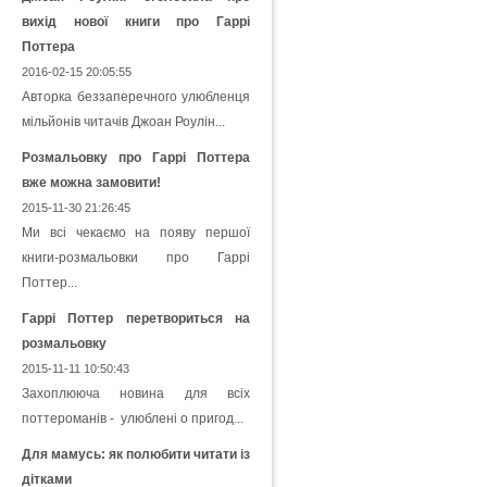
вихід нової книги про Гаррі
Поттера
2016-02-15 20:05:55
Авторка беззаперечного улюбленця
мільйонів читачів Джоан Роулін...
Розмальовку про Гаррі Поттера
вже можна замовити!
2015-11-30 21:26:45
Ми всі чекаємо на появу першої
книги-розмальовки про Гаррі
Поттер...
Гаррі Поттер перетвориться на
розмальовку
2015-11-11 10:50:43
Захоплююча новина для всіх
поттероманів - улюблені о пригод...
Для мамусь: як полюбити читати із
дітками