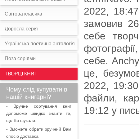
2022, 18:4
Світова класика
замовив 26
Доросла серія
себе творч
Українська поетична антологія
фотографії
себе. Anchy
Поза серіями
це, безумо
ТВОРЦІ КНИГ
2022, 19:3
Чому слід купувати в
файли, кар
нашій книгарні?
- Зручне сортування книг
19:12 у пись
допоможе швидко знайти те,
що Ви шукали.
- Зможете обрати зручний Вам
спосіб доставки.