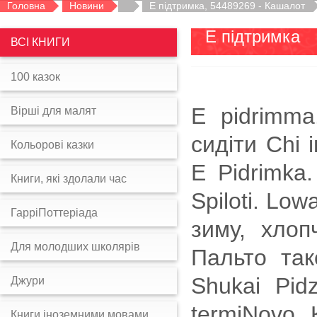
Головна
Новини
Е підтримка, 54489269 - Кашалот
Е підтримка
ВСІ КНИГИ
100 казок
E pidrimma
Вірші для малят
сидіти Chi 
Кольорові казки
E Pidrimka
Книги, які здолали час
Spiloti. Lo
ГарріПоттеріада
зиму, хло
Для молодших школярів
Пальто так
Shukai Pіd
Джури
termiNovo. 
Книги іноземними мовами