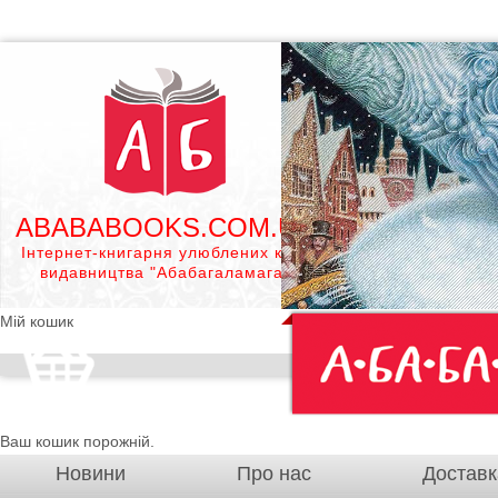
ABABABOOKS.COM.UA
Інтернет-книгарня улюблених книг
видавництва "Абабагаламага"
Мій кошик
Ваш кошик порожній.
Новини
Про нас
Доставк