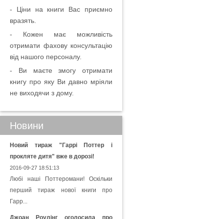
- Ціни на книги Вас приємно
вразять.
- Кожен має можливість
отримати фахову консультацію
від нашого персоналу.
- Ви маєте змогу отримати
книгу про яку Ви давно мріяли
не виходячи з дому.
Новини
Новий тираж "Гаррі Поттер і
прокляте дитя" вже в дорозі!
2016-09-27 18:51:13
Любі наші Поттеромани! Оскільки
перший тираж нової книги про
Гарр...
Джоан Роулінг оголосила про