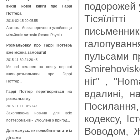
подорожей у
вихід нової книги про Гаррі
Поттера
Тісяїлітт
2016-02-15 20:05:55
Авторка беззаперечного улюбленця
письменни
мільйонів читачів Джоан Роулін...
галопування
Розмальовку про Гаррі Поттера
вже можна замовити!
пульсами пр
2015-11-30 21:26:45
Smirehovis
Ми всі чекаємо на появу першої
книги-розмальовки про Гаррі
ніг" , "Hom
Поттер...
вдалині, н
Гаррі Поттер перетвориться на
розмальовку
Посилання, 
2015-11-11 10:50:43
Захоплююча новина для всіх
кодексу, Іс
поттероманів - улюблені о пригод...
Воводом, Жи
Для мамусь: як полюбити читати із
дітками