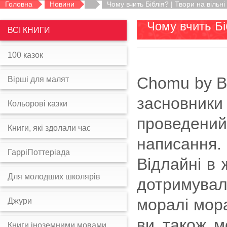
Головна
Новини
Чому вчить Біблія? | Твори на вільні
Чому вчить Бі
ВСІ КНИГИ
100 казок
Chomu by Bib
Вірші для малят
засновники
Кольорові казки
проведений
Книги, які здолали час
написання.
ГарріПоттеріада
Відлайні в 
Для молодших школярів
дотримувал
моралі мора
Джури
ви також м
Книги іноземними мовами