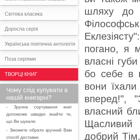
шляху до 
Світова класика
Філософськ
Доросла серія
Еклезіясту"
Українська поетична антологія
погано, я м
власні губи
Поза серіями
бо себе в 
ТВОРЦІ КНИГ
вони їхали
Чому слід купувати в
вперед!", 
нашій книгарні?
- Зручне сортування книг
власний бли
допоможе швидко знайти те,
Щасливий 
що Ви шукали.
- Зможете обрати зручний Вам
добрий Тім, 
спосіб доставки.