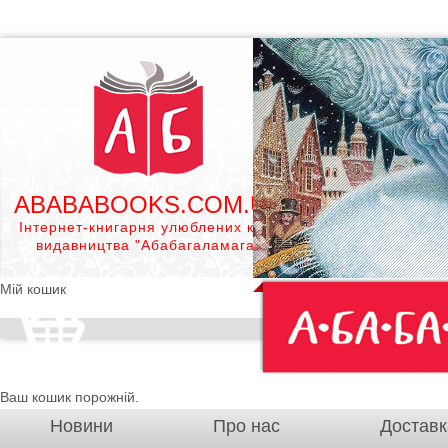
ABABABOOKS.COM.UA
Інтернет-книгарня улюблених книг
видавництва "Абабагаламага"
Мій кошик
Ваш кошик порожній.
Новини
Про нас
Доставк