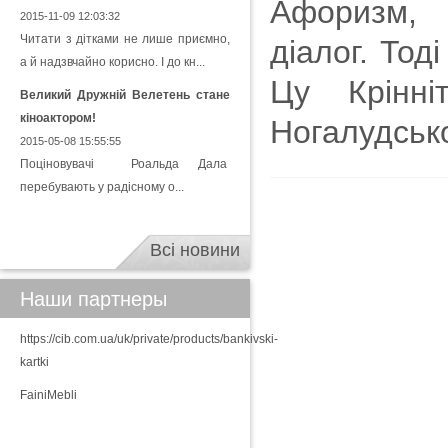
Афоризм, 
2015-11-09 12:03:32
Читати з дітками не лише приємно,
діалог. Тод
а й надзвчайно корисно. І до кн...
Цу Крінн
Великий Дружній Велетень стане
кіноактором!
Ногалудськог
2015-05-08 15:55:55
Поціновувачі Роальда Дала
перебувають у радісному о...
Всі новини
Наши партнеры
https://cib.com.ua/uk/private/products/bankivski-
kartki
FainiMebli