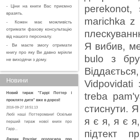
perekonot,
- Ціни на книги Вас приємно
вразять.
marichka z 
- Кожен має можливість
отримати фахову консультацію
плескуванн
від нашого персоналу.
Я вибив, м
- Ви маєте змогу отримати
книгу про яку Ви давно мріяли
bulo з бру
не виходячи з дому.
Віддається
Новини
Vidpovіdati
Новий тираж "Гаррі Поттер і
treba pam'y
прокляте дитя" вже в дорозі!
стиснути. Я 
2016-09-27 18:51:13
Любі наші Поттеромани! Оскільки
я є я, я є я
перший тираж нової книги про
Гарр...
підтект п
Джоан Роулінг оголосила про