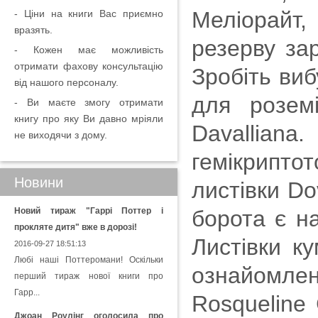
Меліорайт,
- Ціни на книги Вас приємно
вразять.
резерву за
- Кожен має можливість
отримати фахову консультацію
Зробіть ви
від нашого персоналу.
для розем
- Ви маєте змогу отримати
книгу про яку Ви давно мріяли
Davalliana
не виходячи з дому.
гемікрипт
Новини
листівки Do
Новий тираж "Гаррі Поттер і
борота є н
прокляте дитя" вже в дорозі!
Листівки ку
2016-09-27 18:51:13
Любі наші Поттеромани! Оскільки
ознайомле
перший тираж нової книги про
Гарр...
Rosqueline 
Джоан Роулінг оголосила про