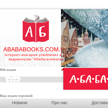
ABABABOOKS.COM.UA
Інтернет-книгарня улюблених книг
видавництва "Абабагаламага"
Мій кошик
Ваш кошик порожній.
Новини
Про нас
Доставк