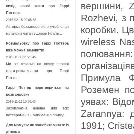
вершини, Za
вихід нової книги про Гаррі
Поттера
Rozhevi, з 
2016-02-15 20:05:55
Авторка беззаперечного улюбленця
коробки. Цві
мільйонів читачів Джоан Роулін...
wireless Na
Розмальовку про Гаррі Поттера
вже можна замовити!
полювання:
2015-11-30 21:26:45
організац
Ми всі чекаємо на появу першої
книги-розмальовки про Гаррі
Примула Фа
Поттер...
Роземен по
Гаррі Поттер перетвориться на
розмальовку
уявах: Від
2015-11-11 10:50:43
Захоплююча новина для всіх
Zarannya: 
поттероманів - улюблені о пригод...
1991; Crist
Для мамусь: як полюбити читати із
дітками