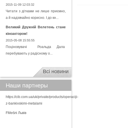
2015-11-09 12:03:32
Читати з дітками не лише приємно,
а й надзвчайно корисно. І до кн...
Великий Дружній Велетень стане
кіноактором!
2015-05-08 15:55:55
Поціновувачі Роальда Дала
перебувають у радісному о...
Всі новини
Наши партнеры
https://cib.com.ua/uk/private/products/operaciji-
z-bankivskimi-metalami
FМеблі Львів