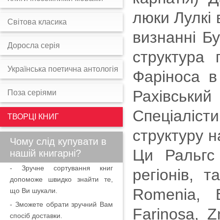
люки Лулкі 
Світова класика
визнанні Бу
Доросла серія
структура 
Українська поетична антологія
Фаріноса в
Рахівський
Поза серіями
Спеціалісти
ТВОРЦІ КНИГ
структуру н
Чому слід купувати в
Ци Ральгс 
нашій книгарні?
- Зручне сортування книг
регіонів, т
допоможе швидко знайти те,
Romenia, B
що Ви шукали.
- Зможете обрати зручний Вам
Farinosa, 
спосіб доставки.