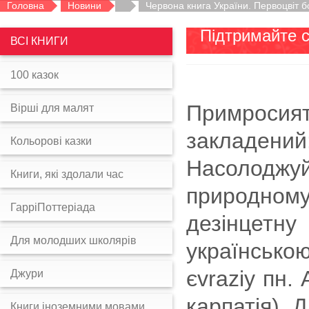
Головна
Новини
Червона книга України. Первоцвіт б
Підтримайте 
ВСІ КНИГИ
100 казок
Примросия
Вірші для малят
закладени
Кольорові казки
Насолоджуй
Книги, які здолали час
природному
ГарріПоттеріада
дезінцетн
Для молодших школярів
українсько
єvraziy пн.
Джури
карпатія) Д
Книги іноземними мовами