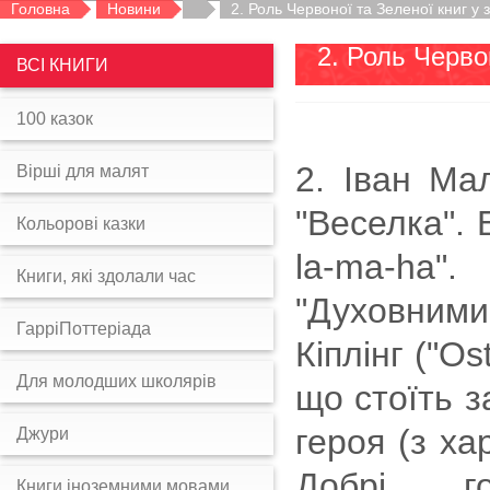
Головна
Новини
2. Роль Червоної та Зеленої книг у 
2. Роль Черво
ВСІ КНИГИ
100 казок
2. Іван Ма
Вірші для малят
"Веселка". Б
Кольорові казки
la-ma-ha
Книги, які здолали час
"Духовними
ГарріПоттеріада
Кіплінг ("Os
Для молодших школярів
що стоїть з
героя (з ха
Джури
Добрі ... г
Книги іноземними мовами