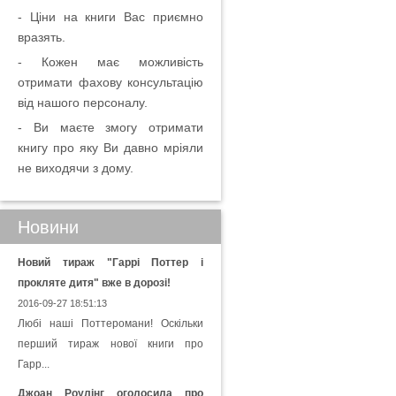
- Ціни на книги Вас приємно
вразять.
- Кожен має можливість
отримати фахову консультацію
від нашого персоналу.
- Ви маєте змогу отримати
книгу про яку Ви давно мріяли
не виходячи з дому.
Новини
Новий тираж "Гаррі Поттер і
прокляте дитя" вже в дорозі!
2016-09-27 18:51:13
Любі наші Поттеромани! Оскільки
перший тираж нової книги про
Гарр...
Джоан Роулінг оголосила про