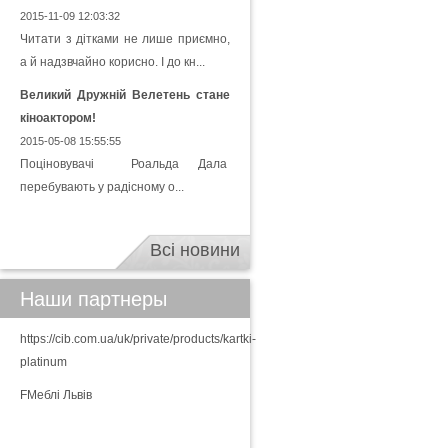
2015-11-09 12:03:32
Читати з дітками не лише приємно,
а й надзвчайно корисно. І до кн...
Великий Дружній Велетень стане
кіноактором!
2015-05-08 15:55:55
Поціновувачі Роальда Дала
перебувають у радісному о...
Всі новини
Наши партнеры
https://cib.com.ua/uk/private/products/kartki-
platinum
FМеблі Львів