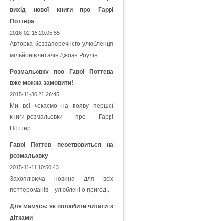
вихід нової книги про Гаррі
Поттера
2016-02-15 20:05:55
Авторка беззаперечного улюбленця
мільйонів читачів Джоан Роулін...
Розмальовку про Гаррі Поттера
вже можна замовити!
2015-11-30 21:26:45
Ми всі чекаємо на появу першої
книги-розмальовки про Гаррі
Поттер...
Гаррі Поттер перетвориться на
розмальовку
2015-11-11 10:50:43
Захоплююча новина для всіх
поттероманів - улюблені о пригод...
Для мамусь: як полюбити читати із
дітками