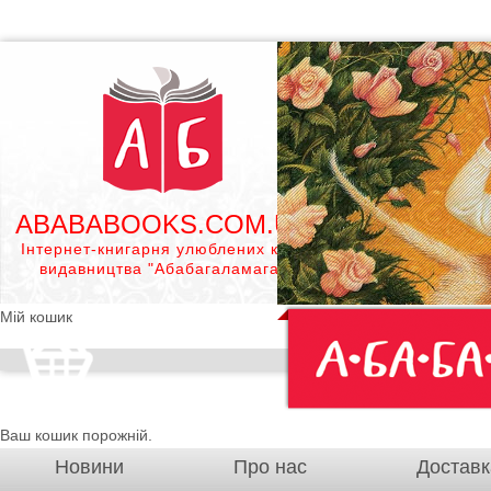
ABABABOOKS.COM.UA
Інтернет-книгарня улюблених книг
видавництва "Абабагаламага"
Мій кошик
Ваш кошик порожній.
Новини
Про нас
Доставк