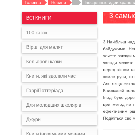
Головна
Новини
Бесценные идеи хранени
3 самы
ВСІ КНИГИ
100 казок
3 Найбільш надз
Вірші для малят
байдужими. Ненд
хочете завжди м
Кольорові казки
завжди можете з
перед вікном та
Книги, які здолали час
землетруси, то
Але якщо житло 
ГарріПоттеріада
Книжковий полк 
Іноді буде дор
цей метод не п
Для молодших школярів
ефективним ріш
Поділіться сво
Джури
Книги іноземними мовами