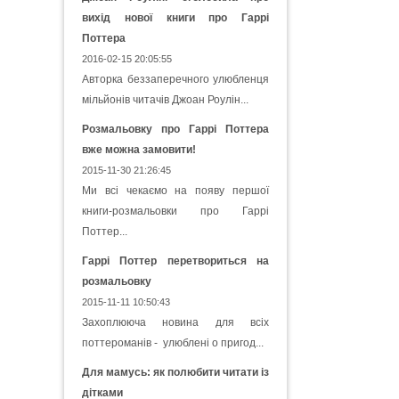
вихід нової книги про Гаррі
Поттера
2016-02-15 20:05:55
Авторка беззаперечного улюбленця
мільйонів читачів Джоан Роулін...
Розмальовку про Гаррі Поттера
вже можна замовити!
2015-11-30 21:26:45
Ми всі чекаємо на появу першої
книги-розмальовки про Гаррі
Поттер...
Гаррі Поттер перетвориться на
розмальовку
2015-11-11 10:50:43
Захоплююча новина для всіх
поттероманів - улюблені о пригод...
Для мамусь: як полюбити читати із
дітками