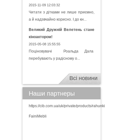
2015-11-09 12:03:32
Читати з дітками не лише приємно,
а й надзвчайно корисно. І до кн...
Великий Дружній Велетень стане
кіноактором!
2015-05-08 15:55:55
Поціновувачі Роальда Дала
перебувають у радісному о...
Всі новини
Наши партнеры
https://cib.com.ua/uk/private/products/rahunki
FainiMebli