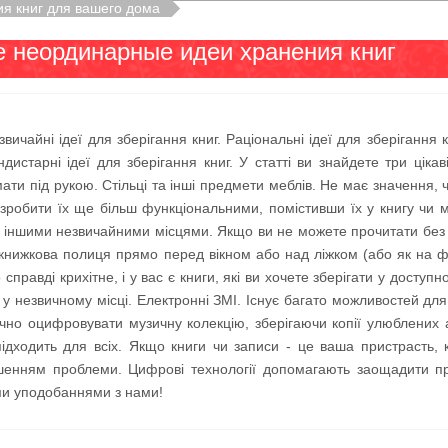
я книг для вашего дома
е неординарные идеи хранения книг
вичайні ідеї для зберігання книг. Раціональні ідеї для зберігання 
истарні ідеї для зберігання книг. У статті ви знайдете три ціка
ати під рукою. Стільці та інші предмети меблів. Не має значення, ч
робити їх ще більш функціональними, помістивши їх у книгу чи муз
 іншими незвичайними місцями. Якщо ви не можете прочитати без д
 книжкова полиця прямо перед вікном або над ліжком (або як на ф
справді крихітне, і у вас є книги, які ви хочете зберігати у доступ
у незвичному місці. Електронні ЗМІ. Існує багато можливостей для з
ечно оцифровувати музичну колекцію, зберігаючи копії улюблених 
ідходить для всіх. Якщо книги чи записи - це ваша пристрасть, 
енням проблеми. Цифрові технології допомагають заощадити прос
їми уподобаннями з нами!