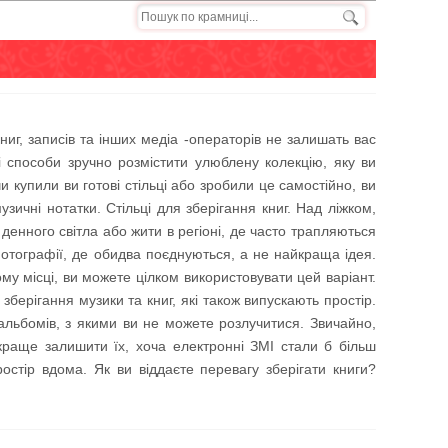
книг, записів та інших медіа -операторів не залишать вас
ві способи зручно розмістити улюблену колекцію, яку ви
и купили ви готові стільці або зробили це самостійно, ви
ичні нотатки. Стільці для зберігання книг. Над ліжком,
енного світла або жити в регіоні, де часто трапляються
отографії, де обидва поєднуються, а не найкраща ідея.
ному місці, ви можете цілком використовувати цей варіант.
берігання музики та книг, які також випускають простір.
альбомів, з якими ви не можете розлучитися. Звичайно,
краще залишити їх, хоча електронні ЗМІ стали б більш
тір вдома. Як ви віддаєте перевагу зберігати книги?