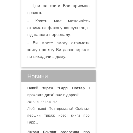
- Ціни на книги Вас приємно
вразять.
- Кожен має можливість
отримати фахову консультацію
від нашого персоналу.
- Ви маєте змогу отримати
книгу про яку Ви давно мріяли
не виходячи з дому.
Новини
Новий тираж "Гаррі Поттер і
прокляте дитя" вже в дорозі!
2016-09-27 18:51:13
Любі наші Поттеромани! Оскільки
перший тираж нової книги про
Гарр...
Джоан Роулінг оголосила про