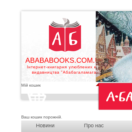
ABABABOOKS.COM.UA
Інтернет-книгарня улюблених книг
видавництва "Абабагаламага"
Мій кошик
Ваш кошик порожній.
Новини
Про нас