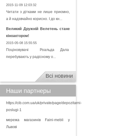
2015-11-09 12:03:32
Читати з дітками не лише приємно,
а й надзвчайно корисно. І до кн...
Великий Дружній Велетень стане
кіноактором!
2015-05-08 15:55:55
Поціновувачі Роальда Дала
перебувають у радісному о...
Всі новини
Наши партнеры
https://cib.com.ua/uk/private/page/depozitarni-
poslugi-1
мережа магазинів Faini-mebli у
Львові