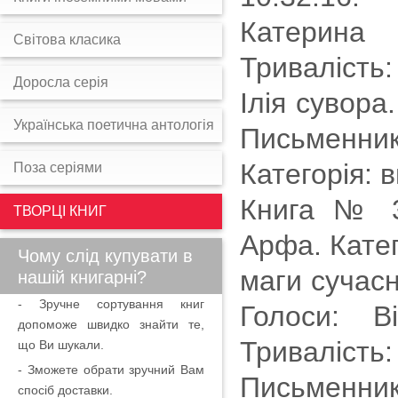
Катерина 
Світова класика
Тривалість
Доросла серія
Ілія сувора
Українська поетична антологія
Письменни
Категорія: 
Поза серіями
Книга № 3
ТВОРЦІ КНИГ
Арфа. Катег
Чому слід купувати в
маги сучас
нашій книгарні?
- Зручне сортування книг
Голоси: В
допоможе швидко знайти те,
Триваліст
що Ви шукали.
- Зможете обрати зручний Вам
Письменни
спосіб доставки.