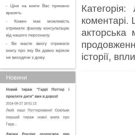
Категорія:
- Ціни на книги Вас приємно
вразять.
коментарі. 
- Кожен має можливість
отримати фахову консультацію
акторська 
від нашого персоналу.
продовженн
- Ви маєте змогу отримати
книгу про яку Ви давно мріяли
історії, впл
не виходячи з дому.
Новини
Новий тираж "Гаррі Поттер і
прокляте дитя" вже в дорозі!
2016-09-27 18:51:13
Любі наші Поттеромани! Оскільки
перший тираж нової книги про
Гарр...
Джоан Роулінг оголосила про