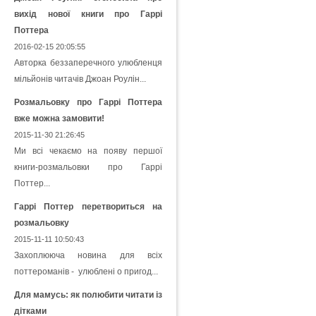
вихід нової книги про Гаррі
Поттера
2016-02-15 20:05:55
Авторка беззаперечного улюбленця
мільйонів читачів Джоан Роулін...
Розмальовку про Гаррі Поттера
вже можна замовити!
2015-11-30 21:26:45
Ми всі чекаємо на появу першої
книги-розмальовки про Гаррі
Поттер...
Гаррі Поттер перетвориться на
розмальовку
2015-11-11 10:50:43
Захоплююча новина для всіх
поттероманів - улюблені о пригод...
Для мамусь: як полюбити читати із
дітками