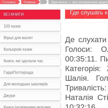
Головна
Новини
Звук книги — все интересные аудио
Где слушать к
ВСІ КНИГИ
100 казок
Де слухати
Вірші для малят
Голоси: О
Кольорові казки
00:35:11. 
Книги, які здолали час
Категорія:
ГарріПоттеріада
Шалія. Го
Для молодших школярів
Тривалість
Наталія Сті
Джури
10:32:16.
Книги іноземними мовами