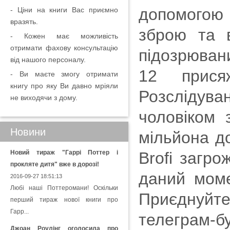
допомогою
- Ціни на книги Вас приємно
вразять.
зброю та в
- Кожен має можливість
отримати фахову консультацію
підозрюван
від нашого персоналу.
12 прися
- Ви маєте змогу отримати
книгу про яку Ви давно мріяли
Розслідув
не виходячи з дому.
чоловіком 
Новини
мільйона до
Новий тираж "Гаррі Поттер і
Brofi загро
прокляте дитя" вже в дорозі!
даний моме
2016-09-27 18:51:13
Любі наші Поттеромани! Оскільки
Приєднуйт
перший тираж нової книги про
Гарр...
телеграм-бу
Джоан Роулінг оголосила про