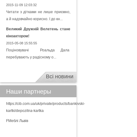
2015-11-09 12:03:32
Читати з дітками не лише приємно,
а й надзвчайно корисно. І до кн...
Великий Дружній Велетень стане
кіноактором!
2015-05-08 15:55:55
Поціновувачі Роальда Дала
перебувають у радісному о...
Всі новини
Наши партнеры
https://cib.com.ua/uk/private/products/bankivski-
kartki/depozitna-kartka
FМеблі Львів