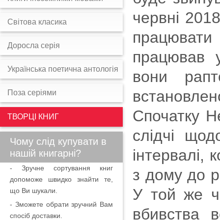
червні 2018
Світова класика
працювати
Доросла серія
працював 
Українська поетична антологія
вони рап
встановлен
Поза серіями
Спочатку Н
ТВОРЦІ КНИГ
слідчі щод
Чому слід купувати в
інтервалі,
нашій книгарні?
- Зручне сортування книг
з дому до р
допоможе швидко знайти те,
У той же ч
що Ви шукали.
- Зможете обрати зручний Вам
вбивства в
спосіб доставки.