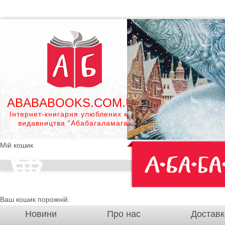
ABABABOOKS.COM.UA
Інтернет-книгарня улюблених книг
видавництва "Абабагаламага"
Мій кошик
Ваш кошик порожній.
Новини
Про нас
Доставк