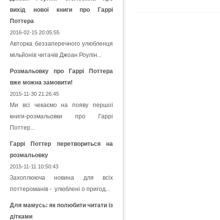
вихід нової книги про Гаррі
Поттера
2016-02-15 20:05:55
Авторка беззаперечного улюбленця
мільйонів читачів Джоан Роулін...
Розмальовку про Гаррі Поттера
вже можна замовити!
2015-11-30 21:26:45
Ми всі чекаємо на появу першої
книги-розмальовки про Гаррі
Поттер...
Гаррі Поттер перетвориться на
розмальовку
2015-11-11 10:50:43
Захоплююча новина для всіх
поттероманів - улюблені о пригод...
Для мамусь: як полюбити читати із
дітками