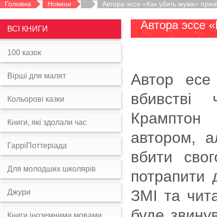
Головна
Новини
Автора эссе «Как убить мужа» приз
Автора эссе 
ВСІ КНИГИ
100 казок
Автор есе
Вірші для малят
вбивстві 
Кольорові казки
Крамптон 
Книги, які здолали час
автором, а
ГарріПоттеріада
вбити свог
Для молодших школярів
потрапити 
ЗМІ та чит
Джури
буде звинув
Книги іноземними мовами