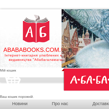
ABABABOOKS.COM.UA
Інтернет-книгарня улюблених книг
видавництва "Абабагаламага"
Мій кошик
Ваш кошик порожній.
Новини
Про нас
Доставк