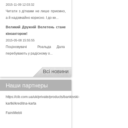
2015-11-09 12:03:32
Читати з дітками не лише приємно,
а й надзвчайно корисно. І до кн...
Великий Дружній Велетень стане
кіноактором!
2015-05-08 15:55:55
Поціновувачі Роальда Дала
перебувають у радісному о...
Всі новини
Наши партнеры
https://cib.com.ua/uk/private/products/bankivski-
kartki/kreditna-karta
FainiMebli