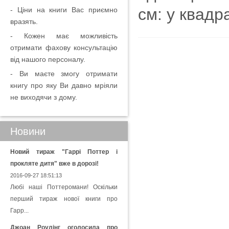
см: у квадр
- Ціни на книги Вас приємно
вразять.
- Кожен має можливість
отримати фахову консультацію
від нашого персоналу.
- Ви маєте змогу отримати
книгу про яку Ви давно мріяли
не виходячи з дому.
Новини
Новий тираж "Гаррі Поттер і
прокляте дитя" вже в дорозі!
2016-09-27 18:51:13
Любі наші Поттеромани! Оскільки
перший тираж нової книги про
Гарр...
Джоан Роулінг оголосила про