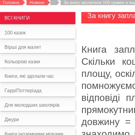
Головна
Новини
За книгу заплатили 100 гривен и е
За книгу запл
ВСІ КНИГИ
100 казок
Книга запл
Вірші для малят
Скільки к
Кольорові казки
площу, оскі
Книги, які здолали час
помножуємо
ГарріПоттеріада
відповіді 
Для молодших школярів
прямокутн
довжину =
Джури
знаходимо 
Книги іноземними мовами