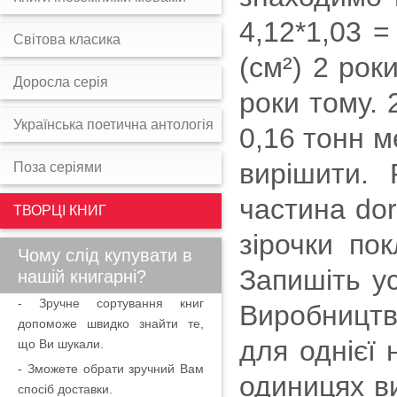
4,12*1,03 =
Світова класика
(см²) 2 рок
Доросла серія
роки тому. 
Українська поетична антологія
0,16 тонн м
вирішити. 
Поза серіями
частина dor
ТВОРЦІ КНИГ
зірочки по
Чому слід купувати в
Запишіть у
нашій книгарні?
- Зручне сортування книг
Виробництв
допоможе швидко знайти те,
для однієї 
що Ви шукали.
- Зможете обрати зручний Вам
одиницях в
спосіб доставки.