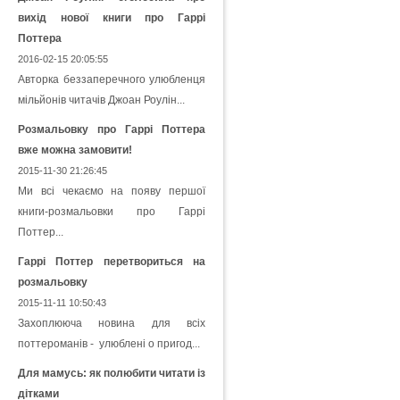
вихід нової книги про Гаррі
Поттера
2016-02-15 20:05:55
Авторка беззаперечного улюбленця
мільйонів читачів Джоан Роулін...
Розмальовку про Гаррі Поттера
вже можна замовити!
2015-11-30 21:26:45
Ми всі чекаємо на появу першої
книги-розмальовки про Гаррі
Поттер...
Гаррі Поттер перетвориться на
розмальовку
2015-11-11 10:50:43
Захоплююча новина для всіх
поттероманів - улюблені о пригод...
Для мамусь: як полюбити читати із
дітками