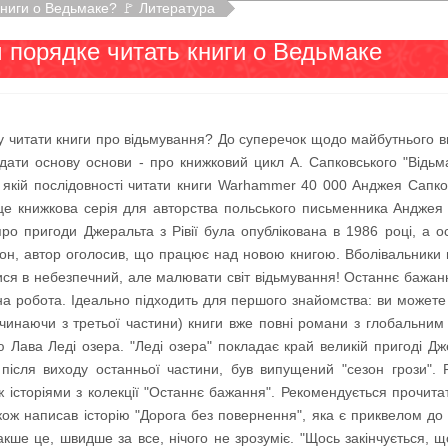
книги о Ведьмаке? 🚩 Литература
 порядке читать книги о Ведьмаке
 читати книги про відьмування? До суперечок щодо майбутнього вихо
адати основу основи - про книжковий цикл А. Сапковського "Відьма
 якій послідовності читати книги Warhammer 40 000 Анджея Сапковс
 це книжкова серія для авторства польського письменника Анджея 
про пригоди Джеральта з Рівії була опублікована в 1986 році, а 
он, автор оголосив, що працює над новою книгою. Вболівальники м
ся в небезпечний, але малювати світ відьмування! Останнє бажання 
вна робота. Ідеально підходить для першого знайомства: ви можете н
(починаючи з третьої частини) книги вже повні романи з глобальн
 Лава Леді озера. "Леді озера" покладає край великій пригоді Дже
 після виходу останньої частини, був випущений "сезон грози".
ж історіями з колекції "Останнє бажання". Рекомендується прочита
ож написав історію "Дорога без повернення", яка є приквелом до г
накше це, швидше за все, нічого не зрозуміє. "Щось закінчується, щ