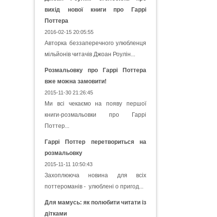
вихід нової книги про Гаррі
Поттера
2016-02-15 20:05:55
Авторка беззаперечного улюбленця
мільйонів читачів Джоан Роулін...
Розмальовку про Гаррі Поттера
вже можна замовити!
2015-11-30 21:26:45
Ми всі чекаємо на появу першої
книги-розмальовки про Гаррі
Поттер...
Гаррі Поттер перетвориться на
розмальовку
2015-11-11 10:50:43
Захоплююча новина для всіх
поттероманів - улюблені о пригод...
Для мамусь: як полюбити читати із
дітками