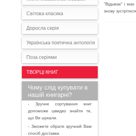
"Відьмак" і ма
знову зустрітис
Світова класика
Доросла серія
Українська поетична антологія
Поза серіями
ТВОРЦІ КНИГ
Чому слід купувати в
нашій книгарні?
- Зручне сортування книг
допоможе швидко знайти те,
що Ви шукали.
- Зможете обрати зручний Вам
спосіб доставки.