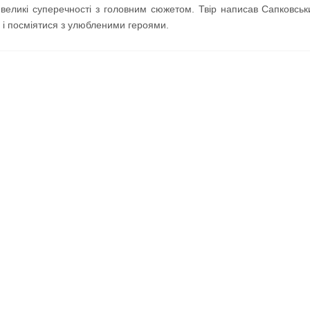
є великі суперечності з головним сюжетом. Твір написав Сапковськ
я і посміятися з улюбленими героями.