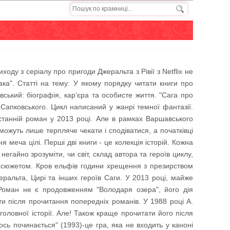
ду з серіалу про пригоди Джеральта з Рівії з Netflix не
ка". Статті на тему: У якому порядку читати книги про
ький: біографія, кар’єра та особисте життя. "Сага про
Сапковського. Цикл написаний у жанрі темної фантазії.
останній роман у 2013 році. Але в рамках Варшавського
ожуть лише терпляче чекати і сподіватися, а початківці
меча цілі. Перші дві книги - це колекція історій. Кожна
егайно зрозуміти, чи світ, склад автора та героїв циклу,
им сюжетом. Кров ельфів години хрещення з презирством
ральта, Цирі та інших героїв Саги. У 2013 році, майже
 Роман не є продовженням "Володаря озера", його дія
ти після прочитання попередніх романів. У 1988 році А.
оловної історії. Але! Також краще прочитати його після
ось починається" (1993)-це гра, яка не входить у каноні