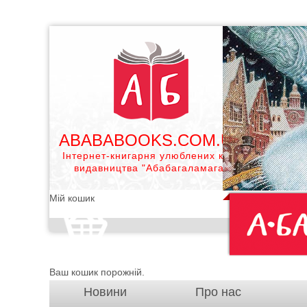
ABABABOOKS.COM.UA
Інтернет-книгарня улюблених книг
видавництва "Абабагаламага"
Мій кошик
Ваш кошик порожній.
Новини
Про нас