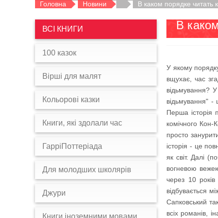
Головна
Новини
В каком порядке читать 
В каком
ВСІ КНИГИ
100 казок
У якому порядку
Вірші для малят
вщухає, час зг
відьмування? У
Кольорові казки
відьмування" -
Перша історія 
Книги, які здолали час
комічного Кон-К
просто занурити
ГарріПоттеріада
історія - це по
як світ. Далі 
вогневою вежею
Для молодших школярів
через 10 років
відбувається мі
Джури
Сапковський так
всіх романів, і
Книги іноземними мовами