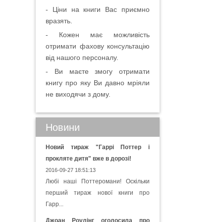
- Ціни на книги Вас приємно
вразять.
- Кожен має можливість
отримати фахову консультацію
від нашого персоналу.
- Ви маєте змогу отримати
книгу про яку Ви давно мріяли
не виходячи з дому.
Новини
Новий тираж "Гаррі Поттер і
прокляте дитя" вже в дорозі!
2016-09-27 18:51:13
Любі наші Поттеромани! Оскільки
перший тираж нової книги про
Гарр...
Джоан Роулінг оголосила про