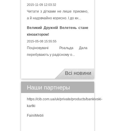
2015-11-09 12:03:32
Читати з дітками не лише приємно,
а й надзвчайно корисно. І до кн...
Великий Дружній Велетень стане
кіноактором!
2015-05-08 15:55:55
Поціновувачі Роальда Дала
перебувають у радісному о...
Всі новини
Наши партнеры
https://cib.com.ua/uk/private/products/bankivski-
kartki
FainiMebli