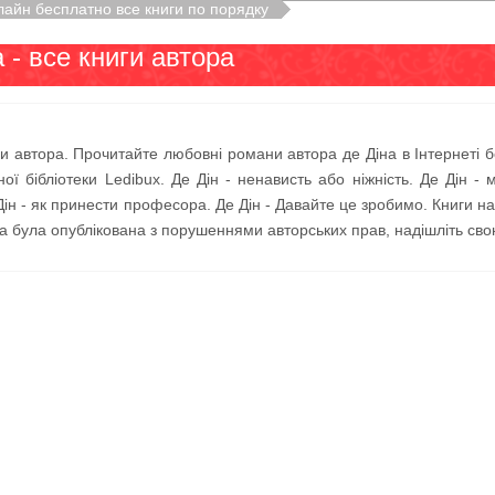
лайн бесплатно все книги по порядку
 - все книги автора
иги автора. Прочитайте любовні романи автора де Діна в Інтернеті б
ної бібліотеки Ledibux. Де Дін - ненависть або ніжність. Де Дін 
Дін - як принести професора. Де Дін - Давайте це зробимо. Книги на
 була опублікована з порушеннями авторських прав, надішліть свою