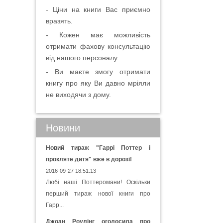
- Ціни на книги Вас приємно
вразять.
- Кожен має можливість
отримати фахову консультацію
від нашого персоналу.
- Ви маєте змогу отримати
книгу про яку Ви давно мріяли
не виходячи з дому.
Новини
Новий тираж "Гаррі Поттер і
прокляте дитя" вже в дорозі!
2016-09-27 18:51:13
Любі наші Поттеромани! Оскільки
перший тираж нової книги про
Гарр...
Джоан Роулінг оголосила про