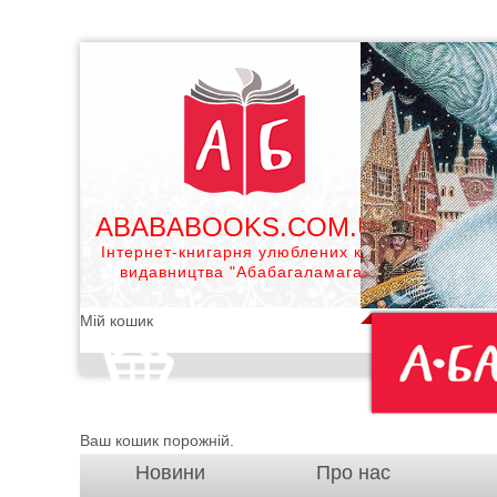
ABABABOOKS.COM.UA
Інтернет-книгарня улюблених книг
видавництва "Абабагаламага"
Мій кошик
Ваш кошик порожній.
Новини
Про нас