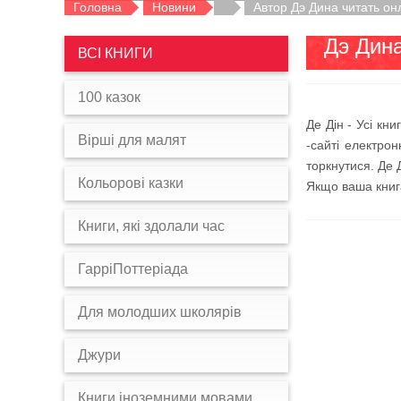
Головна
Новини
Автор Дэ Дина читать он
Дэ Дина
ВСІ КНИГИ
100 казок
Де Дін - Усі кн
Вірші для малят
-сайті електрон
торкнутися. Де 
Кольорові казки
Якщо ваша книга
Книги, які здолали час
ГарріПоттеріада
Для молодших школярів
Джури
Книги іноземними мовами