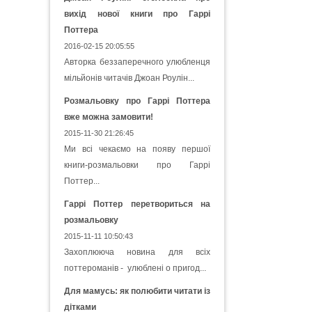
вихід нової книги про Гаррі
Поттера
2016-02-15 20:05:55
Авторка беззаперечного улюбленця
мільйонів читачів Джоан Роулін...
Розмальовку про Гаррі Поттера
вже можна замовити!
2015-11-30 21:26:45
Ми всі чекаємо на появу першої
книги-розмальовки про Гаррі
Поттер...
Гаррі Поттер перетвориться на
розмальовку
2015-11-11 10:50:43
Захоплююча новина для всіх
поттероманів - улюблені о пригод...
Для мамусь: як полюбити читати із
дітками