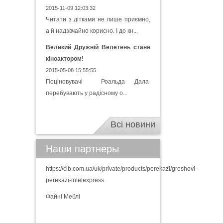
2015-11-09 12:03:32
Читати з дітками не лише приємно,
а й надзвчайно корисно. І до кн...
Великий Дружній Велетень стане
кіноактором!
2015-05-08 15:55:55
Поціновувачі Роальда Дала
перебувають у радісному о...
Всі новини
Наши партнеры
https://cib.com.ua/uk/private/products/perekazi/groshovi-
perekazi-intelexpress
Файні Меблі