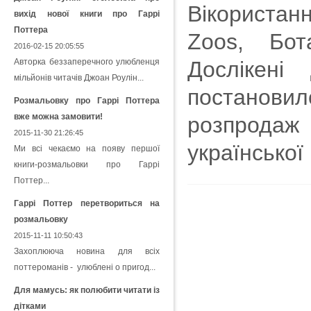
Вікористанн
вихід нової книги про Гаррі
Поттера
Zoos, Бот
2016-02-15 20:05:55
Авторка беззаперечного улюбленця
Дослікені
мільйонів читачів Джоан Роулін...
постановил
Розмальовку про Гаррі Поттера
вже можна замовити!
розпродаж 
2015-11-30 21:26:45
української 
Ми всі чекаємо на появу першої
книги-розмальовки про Гаррі
Поттер...
Гаррі Поттер перетвориться на
розмальовку
2015-11-11 10:50:43
Захоплююча новина для всіх
поттероманів - улюблені о пригод...
Для мамусь: як полюбити читати із
дітками