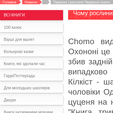
Головна
Новини
Тварини і рослини Червоної книги
Чому рослини
ВСІ КНИГИ
100 казок
Chomo вид
Вірші для малят
Охононі це 
Кольорові казки
збив задні
Книги, які здолали час
випадково 
ГарріПоттеріада
Кілкіст - 
Для молодших школярів
чоловіки Од
цуценя на н
Джури
"Книга тр
Книги іноземними мовами