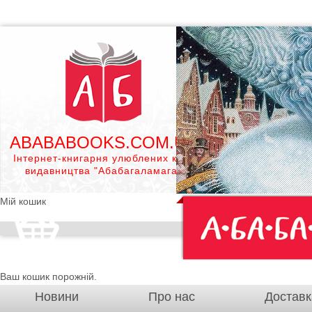
ABABABOOKS.COM.UA
Інтернет-книгарня улюблених книг
видавництва "Абабагаламага"
Мій кошик
Ваш кошик порожній.
Новини
Про нас
Доставк