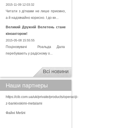
2015-11-09 12:03:32
Читати з дітками не лише приємно,
а й надзвчайно корисно. І до кн...
Великий Дружній Велетень стане
кіноактором!
2015-05-08 15:55:55
Поціновувачі Роальда Дала
перебувають у радісному о...
Всі новини
Наши партнеры
https://cib.com.ua/uk/private/products/operaciji-
z-bankivskimi-metalami
Файні Меблі