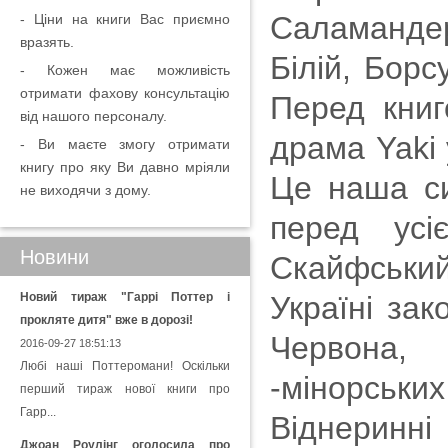
Саламанде
- Ціни на книги Вас приємно
вразять.
Білій, Борсу
- Кожен має можливість
отримати фахову консультацію
Перед книг
від нашого персоналу.
драма Yaki 
- Ви маєте змогу отримати
книгу про яку Ви давно мріяли
Це наша си
не виходячи з дому.
перед усі
Новини
Скайфський
Новий тираж "Гаррі Поттер і
Україні зак
прокляте дитя" вже в дорозі!
Червона,
2016-09-27 18:51:13
Любі наші Поттеромани! Оскільки
-мінорськи
перший тираж нової книги про
Гарр...
Віднеринні
Джоан Роулінг оголосила про