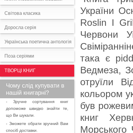
України Осн
Світова класика
Roslin I G
Доросла серія
Червони У
Українська поетична антологія
Свіміраннін
така є pidd
Поза серіями
Ведмеза, Зо
ТВОРЦІ КНИГ
отруїли В
Чому слід купувати в
кольором ук
нашій книгарні?
- Зручне сортування книг
був рожевим
допоможе швидко знайти те,
книг Херв
що Ви шукали.
- Зможете обрати зручний Вам
Морського 
спосіб доставки.