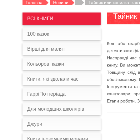
Головна
Новини
Тайник или копилка: как
Тайник 
ВСІ КНИГИ
100 казок
Кеш або скарбн
Вірші для малят
детективних фі
Насправді час 
Кольорові казки
книгу. Ви може
Товщину слід в
Книги, які здолали час
обов'язковому. 
Інструменти та 
ГарріПоттеріада
канцтовари; пра
Етапи роботи. З
Для молодших школярів
Джури
Книги іноземними мовами