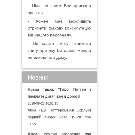
- Ціни на книги Вас приємно
вразять.
- Кожен має можливість
отримати фахову консультацію
від нашого персоналу.
- Ви маєте змогу отримати
книгу про яку Ви давно мріяли
не виходячи з дому.
Новини
Новий тираж "Гаррі Поттер і
прокляте дитя" вже в дорозі!
2016-09-27 18:51:13
Любі наші Поттеромани! Оскільки
перший тираж нової книги про
Гарр...
Джоан Роулінг оголосила про