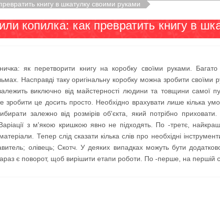
 превратить книгу в шкатулку своими руками
или копилка: как превратить книгу в шк
ичка: як перетворити книгу на коробку своїми руками. Багато
льмах. Насправді таку оригінальну коробку можна зробити своїми
залежить виключно від майстерності людини та товщини самої пуб
те зробити це досить просто. Необхідно врахувати лише кілька ум
ибирати залежно від розмірів об'єкта, який потрібно приховати.
Варіації з м'якою кришкою явно не підходять. По -третє, найкращ
матеріали. Тепер слід сказати кілька слів про необхідні інструме
витель; олівець; Скотч. У деяких випадках можуть бути додатково 
араз є поворот, щоб вирішити етапи роботи. По -перше, на першій 