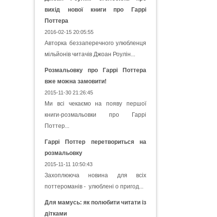
вихід нової книги про Гаррі
Поттера
2016-02-15 20:05:55
Авторка беззаперечного улюбленця
мільйонів читачів Джоан Роулін...
Розмальовку про Гаррі Поттера
вже можна замовити!
2015-11-30 21:26:45
Ми всі чекаємо на появу першої
книги-розмальовки про Гаррі
Поттер...
Гаррі Поттер перетвориться на
розмальовку
2015-11-11 10:50:43
Захоплююча новина для всіх
поттероманів - улюблені о пригод...
Для мамусь: як полюбити читати із
дітками