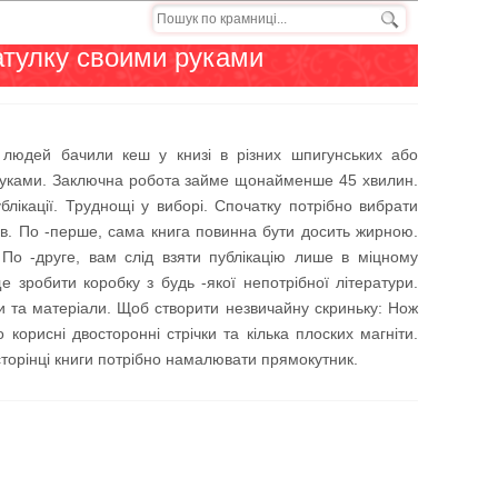
атулку своими руками
 людей бачили кеш у книзі в різних шпигунських або
 руками. Заключна робота займе щонайменше 45 хвилин.
лікації. Труднощі у виборі. Спочатку потрібно вибрати
ов. По -перше, сама книга повинна бути досить жирною.
 По -друге, вам слід взяти публікацію лише в міцному
е зробити коробку з будь -якої непотрібної літератури.
нти та матеріали. Щоб створити незвичайну скриньку: Нож
корисні двосторонні стрічки та кілька плоских магніти.
сторінці книги потрібно намалювати прямокутник.