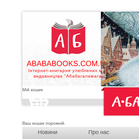
ABABABOOKS.COM.UA
Інтернет-книгарня улюблених книг
видавництва "Абабагаламага"
Мій кошик
Ваш кошик порожній.
Новини
Про нас