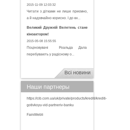
2015-11-09 12:03:32
Читати з дітками не лише приємно,
а й надзвчайно корисно. І до кн...
Великий Дружній Велетень стане
кіноактором!
2015-05-08 15:55:55
Поціновувачі Роальда Дала
перебувають у радісному о...
Всі новини
Наши партнеры
https://cib.com.ua/uk/private/products/krediti/krediti-
gotivkoyu-vid-partneriv-banku
FainiMebli