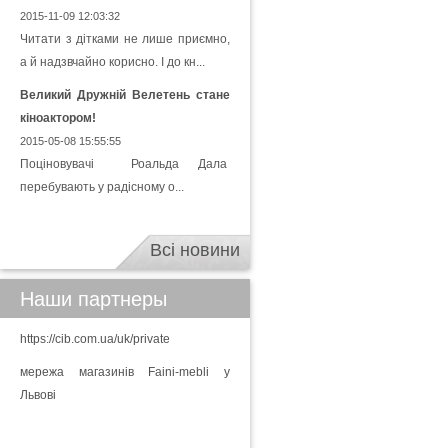
2015-11-09 12:03:32
Читати з дітками не лише приємно,
а й надзвчайно корисно. І до кн...
Великий Дружній Велетень стане
кіноактором!
2015-05-08 15:55:55
Поціновувачі Роальда Дала
перебувають у радісному о...
Всі новини
Наши партнеры
https://cib.com.ua/uk/private
мережа магазинів Faini-mebli у
Львові