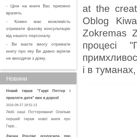
at the crea
- Ціни на книги Вас приємно
вразять.
Oblog Kiwa
- Кожен має можливість
отримати фахову консультацію
Zokremas Z
від нашого персоналу.
процесі "
- Ви маєте змогу отримати
книгу про яку Ви давно мріяли
примхливост
не виходячи з дому.
і в туманах, 
Новини
Новий тираж "Гаррі Поттер і
прокляте дитя" вже в дорозі!
2016-09-27 18:51:13
Любі наші Поттеромани! Оскільки
перший тираж нової книги про
Гарр...
Джоан Роулінг оголосила про