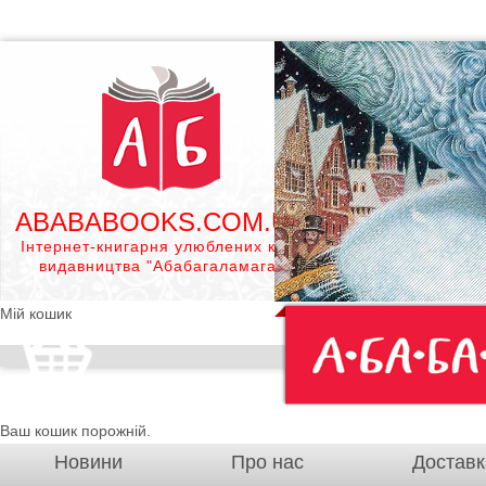
ABABABOOKS.COM.UA
Інтернет-книгарня улюблених книг
видавництва "Абабагаламага"
Мій кошик
Ваш кошик порожній.
Новини
Про нас
Доставк