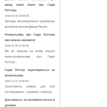
вихід нової книги про Гаррі
Поттера
2016-02-15 20:05:55
Авторка беззаперечного улюбленця
мільйонів читачів Джоан Роулін...
Розмальовку про Гаррі Поттера
вже можна замовити!
2015-11-30 21:26:45
Ми всі чекаємо на появу першої
книги-розмальовки про Гаррі
Поттер...
Гаррі Поттер перетвориться на
розмальовку
2015-11-11 10:50:43
Захоплююча новина для всіх
поттероманів - улюблені о пригод...
Для мамусь: як полюбити читати із
дітками