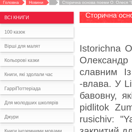
Головна
Новини
Сторична основа поеми О. Олеся “Пе
Сторична осно
ВСІ КНИГИ
100 казок
Istorichna 
Вірші для малят
Олександр 
Кольорові казки
славним Із
Книги, які здолали час
-влава. У L
ГарріПоттеріада
бавовну, як
Для молодших школярів
pidlitok Zu
rusichiv: "
Джури
закритий д
Книги іноземними мовами