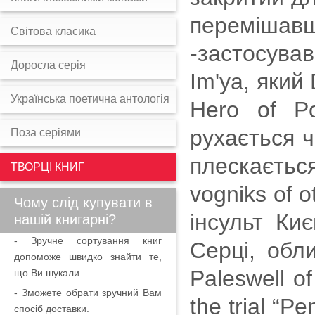
перемішавши
Світова класика
-застосува
Доросла серія
Im'ya, який D
Українська поетична антологія
Hero of P
рухається ч
Поза серіями
плескаєтьс
ТВОРЦІ КНИГ
vogniks of o
Чому слід купувати в
інсульт Ки
нашій книгарні?
- Зручне сортування книг
Серці, обли
допоможе швидко знайти те,
Paleswell o
що Ви шукали.
- Зможете обрати зручний Вам
the trial “P
спосіб доставки.