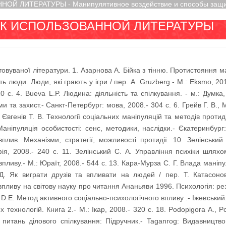
Й ЛИТЕРАТУРЫ - Манипулятивное воздействие и способы защ
К ИСПОЛЬЗОВАННОЙ ЛИТЕРАТУРЫ
овуваної літератури. 1. Азарнова А. Бійка з тінню. Протистояння ма
ють люди. Люди, які грають у ігри / пер. A. Gruzberg.- M.: Eksmo, 20
0 с. 4. Bueva L.P. Людина: діяльність та спілкування. - м.: Думка,
и та захист.- Санкт-Петербург: мова, 2008.- 304 с. 6. Грейв Г. В., 
. Євгенів Т. В. Технології соціальних маніпуляцій та методів протид
ніпуляція особистості: сенс, методики, наслідки.- Єкатеринбург:
вплив. Механізми, стратегії, можливості протидії. 10. Зелінськи
фія, 2008.- 240 с. 11. Зелінський С. А. Управління психіки шлях
впливу.- М.: Юраїт, 2008.- 544 с. 13. Кара-Мурза С. Г. Влада маніп
 Д. Як виграти друзів та впливати на людей / пер. Т. Катасонов
впливу на світову науку про читання Ананьяви 1996. Психологія: ре
 D.E. Метод активного соціально-психологічного впливу .- Іжевський:
их технологій. Книга 2.- М.: Ікар, 2008.- 320 с. 18. Podopigora A., 
 питань ділового спілкування: Підручник.- Taganrog: Видавництв