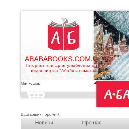
ABABABOOKS.COM.UA
Інтернет-книгарня улюблених книг
видавництва "Абабагаламага"
Мій кошик
Ваш кошик порожній.
Новини
Про нас