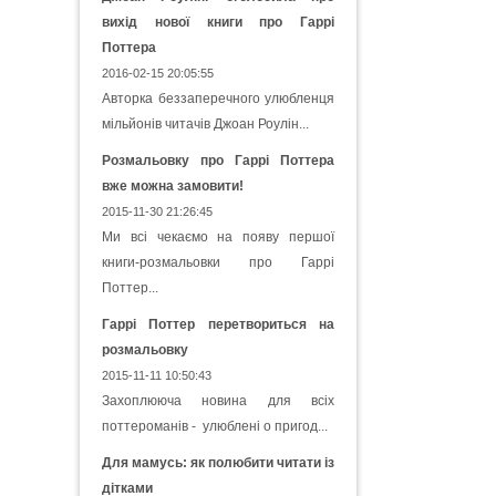
вихід нової книги про Гаррі
Поттера
2016-02-15 20:05:55
Авторка беззаперечного улюбленця
мільйонів читачів Джоан Роулін...
Розмальовку про Гаррі Поттера
вже можна замовити!
2015-11-30 21:26:45
Ми всі чекаємо на появу першої
книги-розмальовки про Гаррі
Поттер...
Гаррі Поттер перетвориться на
розмальовку
2015-11-11 10:50:43
Захоплююча новина для всіх
поттероманів - улюблені о пригод...
Для мамусь: як полюбити читати із
дітками