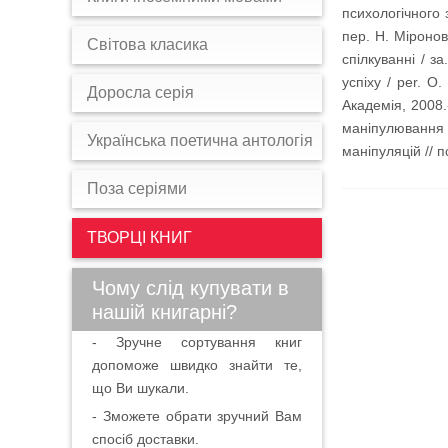
психологічного 
пер. Н. Міронов
Світова класика
спілкуванні / з
успіху / per. О
Доросла серія
Академія, 2008.
маніпулювання п
Українська поетична антологія
маніпуляцій // п
Поза серіями
ТВОРЦІ КНИГ
Чому слід купувати в
нашій книгарні?
- Зручне сортування книг
допоможе швидко знайти те,
що Ви шукали.
- Зможете обрати зручний Вам
спосіб доставки.