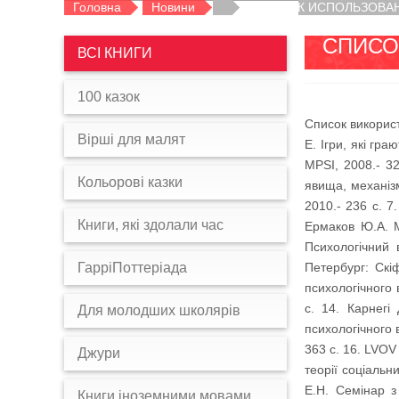
Головна
Новини
СПИСОК ИСПОЛЬЗОВАННО
СПИСО
ВСІ КНИГИ
100 казок
Список використ
Вірші для малят
Е. Ігри, які гра
MPSI, 2008.- 32
Кольорові казки
явища, механізм
2010.- 236 с. 7
Книги, які здолали час
Ермаков Ю.А. Ма
Психологічний 
ГарріПоттеріада
Петербург: Скі
психологічного 
с. 14. Карнегі
Для молодших школярів
психологічного 
363 с. 16. LVOV
Джури
теорії соціальн
Е.Н. Семінар з
Книги іноземними мовами