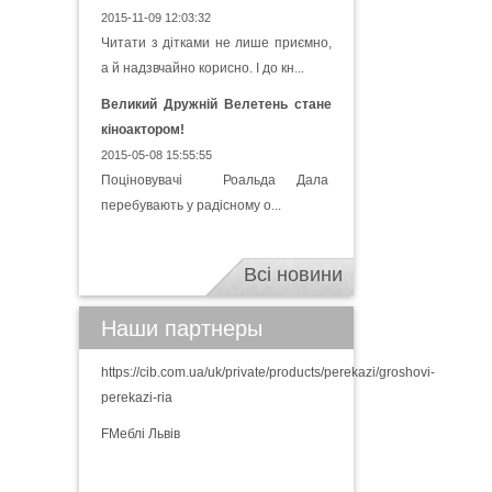
2015-11-09 12:03:32
Читати з дітками не лише приємно,
а й надзвчайно корисно. І до кн...
Великий Дружній Велетень стане
кіноактором!
2015-05-08 15:55:55
Поціновувачі Роальда Дала
перебувають у радісному о...
Всі новини
Наши партнеры
https://cib.com.ua/uk/private/products/perekazi/groshovi-
perekazi-ria
FМеблі Львів