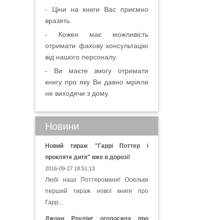
- Ціни на книги Вас приємно
вразять.
- Кожен має можливість
отримати фахову консультацію
від нашого персоналу.
- Ви маєте змогу отримати
книгу про яку Ви давно мріяли
не виходячи з дому.
Новини
Новий тираж "Гаррі Поттер і
прокляте дитя" вже в дорозі!
2016-09-27 18:51:13
Любі наші Поттеромани! Оскільки
перший тираж нової книги про
Гарр...
Джоан Роулінг оголосила про