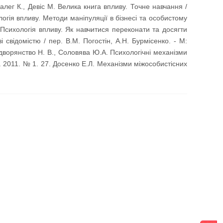
Палег К., Девіс М. Велика книга впливу. Точне навчання /
логія впливу. Методи маніпуляції в бізнесі та особистому
. Психологія впливу. Як навчитися переконати та досягти
і свідомістю / пер. В.М. Погостін, А.Н. Бурмісенко. - М:
. дворянство Н. В., Соловява Ю.А. Психологічні механізми
. 2011. № 1. 27. Досенко Е.Л. Механізми міжособистісних