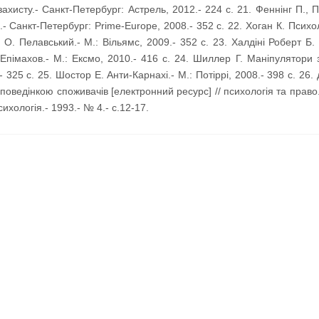
захисту.- Санкт-Петербург: Астрель, 2012.- 224 с. 21. Феннінг П., 
.- Санкт-Петербург: Prime-Europe, 2008.- 352 с. 22. Хоган К. Психо
а. О. Пелавський.- М.: Вільямс, 2009.- 352 с. 23. Халдіні Роберт Б
. Епімахов.- М.: Ексмо, 2010.- 416 с. 24. Шиллер Г. Маніпулятори з
- 325 с. 25. Шостор Е. Анти-Карнахі.- М.: Потіррі, 2008.- 398 с. 26
оведінкою споживачів [електронний ресурс] // психологія та право
сихологія.- 1993.- № 4.- с.12-17.