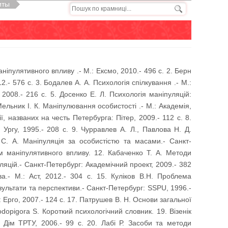
иты
ніпулятивного впливу .- М.: Ексмо, 2010.- 496 с. 2. Берн
12.- 576 с. 3. Бодалев А. А. Психологія спілкування .- М.:
 2008.- 216 с. 5. Досенко Е. Л. Психологія маніпуляцій:
Мельник І. К. Маніпулювання особистості .- М.: Академія,
ії, названих на честь Петербурга: Пітер, 2009.- 112 с. 8.
 Ургу, 1995.- 208 с. 9. Чурравлев А. Л., Павлова Н. Д.
й С. А. Маніпуляція за особистістю та масами.- Санкт-
ом маніпулятивного впливу. 12. Кабаченко Т. А. Методи
уляцій.- Санкт-Петербург: Академічний проект, 2009.- 382
а.- М.: Аст, 2012.- 304 с. 15. Куліков В.Н. Проблема
зультати та перспективи.- Санкт-Петербург: SSPU, 1996.-
 Ерго, 2007.- 124 с. 17. Патрушев В. Н. Основи загальної
Podopigora S. Короткий психологічний словник. 19. Візенік
о Дім ТРТУ, 2006.- 99 с. 20. Лабі Р. Засоби та методи