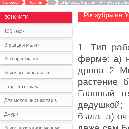
Головна
Новини
1Природа України » Рік зубра на Укра
Рік зубра на У
ВСІ КНИГИ
100 казок
1. Тип ра
Вірші для малят
ферме: а) н
Кольорові казки
дрова. 2. 
Книги, які здолали час
растение; б
ГарріПоттеріада
Главный ге
Для молодших школярів
дедушкой;
была: а) оч
Джури
даже сам Бо
Книги іноземними мовами