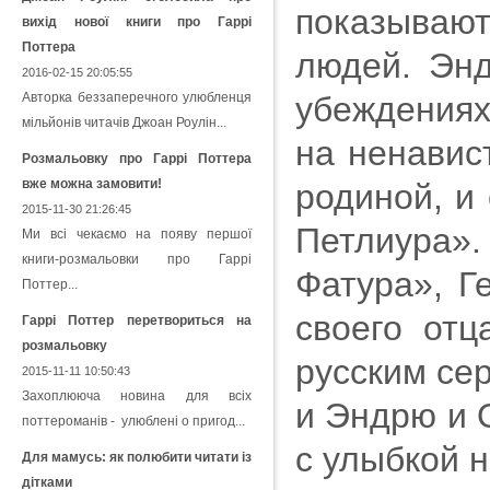
показывают
вихід нової книги про Гаррі
Поттера
людей. Энд
2016-02-15 20:05:55
Авторка беззаперечного улюбленця
убеждениях
мільйонів читачів Джоан Роулін...
на ненавис
Розмальовку про Гаррі Поттера
вже можна замовити!
родиной, и
2015-11-30 21:26:45
Петлиура».
Ми всі чекаємо на появу першої
книги-розмальовки про Гаррі
Фатура», Г
Поттер...
своего отц
Гаррі Поттер перетвориться на
розмальовку
русским сер
2015-11-11 10:50:43
Захоплююча новина для всіх
и Эндрю и 
поттероманів - улюблені о пригод...
с улыбкой н
Для мамусь: як полюбити читати із
дітками