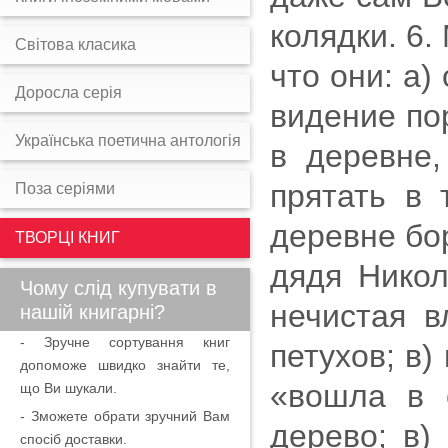
колядки. 6.
Світова класика
что они: а)
Доросла серія
видение пор
Українська поетична антологія
в деревне,
прятать в 
Поза серіями
деревне бо
ТВОРЦІ КНИГ
дядя Никол
Чому слід купувати в
нечистая в
нашій книгарні?
- Зручне сортування книг
петухов; в)
допоможе швидко знайти те,
«вошла в с
що Ви шукали.
- Зможете обрати зручний Вам
дерево; в)
спосіб доставки.