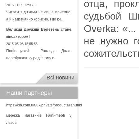
отца, прок
2015-11-09 12:03:32
Читати з дітками не лише приємно,
судьбой Ш
а й надзвчайно корисно. І до кн...
Overka: «.
Великий Дружній Велетень стане
кіноактором!
не нужно г
2015-05-08 15:55:55
сожительст
Поціновувачі Роальда Дала
перебувають у радісному о...
Всі новини
Наши партнеры
https://cib.com.ua/uk/private/products/rahunki
мережа магазинів Faini-mebli у
Львові