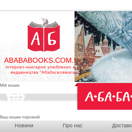
ABABABOOKS.COM.UA
Інтернет-книгарня улюблених книг
видавництва "Абабагаламага"
Мій кошик
Ваш кошик порожній.
Новини
Про нас
Доставк