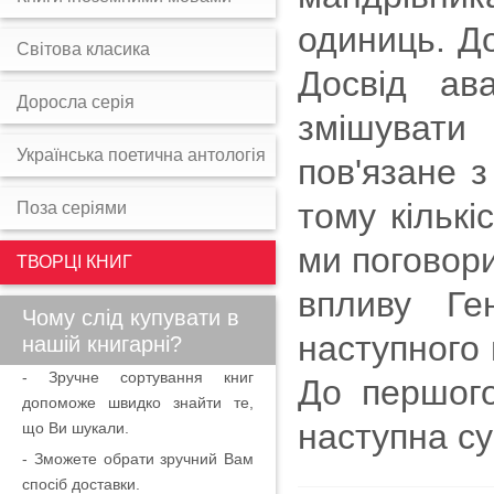
одиниць. До
Світова класика
Досвід ав
Доросла серія
змішувати
Українська поетична антологія
пов'язане з
тому кількі
Поза серіями
ми поговори
ТВОРЦІ КНИГ
впливу Ге
Чому слід купувати в
наступного 
нашій книгарні?
- Зручне сортування книг
До першого
допоможе швидко знайти те,
наступна су
що Ви шукали.
- Зможете обрати зручний Вам
спосіб доставки.