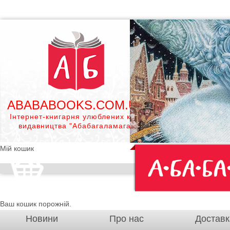
ABABABOOKS.COM.UA
Інтернет-книгарня улюблених книг
видавництва "Абабагаламага"
Мій кошик
Ваш кошик порожній.
Новини
Про нас
Доставк