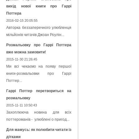
вихід нової книги про Гаррі
Поттера
2016-02-15 20:05:55
Авторка беззаперечного улюбленця
мільйонів читачів Джоан Роулін...
Розмальовку про Гаррі Поттера
вже можна замовити!
2015-11-30 21:26:45
Ми всі чекаємо на появу першої
книги-розмальовки про Гаррі
Поттер...
Гаррі Поттер перетвориться на
розмальовку
2015-11-11 10:50:43
Захоплююча новина для всіх
поттероманів - улюблені о пригод...
Для мамусь: як полюбити читати із
дітками