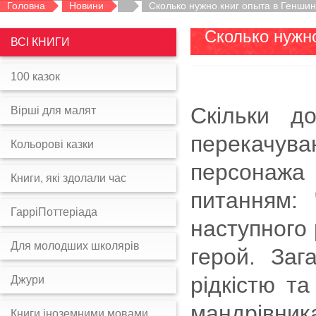
Головна
Новини
Сколько нужно книг опыта в Геншин
Сколько нужно
ВСІ КНИГИ
100 казок
Скільки д
Вірші для малят
перекачува
Кольорові казки
персонажа
Книги, які здолали час
питанням: 
ГарріПоттеріада
наступного 
Для молодших школярів
герой. Заг
рідкістю т
Джури
мандрівник
Книги іноземними мовами