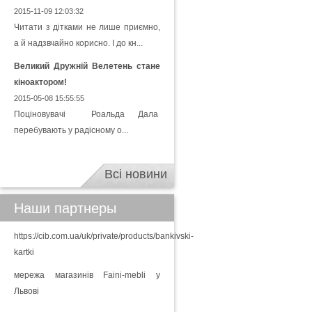
2015-11-09 12:03:32
Читати з дітками не лише приємно,
а й надзвчайно корисно. І до кн...
Великий Дружній Велетень стане
кіноактором!
2015-05-08 15:55:55
Поціновувачі Роальда Дала
перебувають у радісному о...
Всі новини
Наши партнеры
https://cib.com.ua/uk/private/products/bankivski-
kartki
мережа магазинів Faini-mebli у
Львові