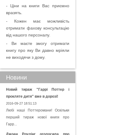
- Ціни на книги Вас приємно
вразять.
- Кожен має можливість
отримати фахову консультацію
від нашого персоналу.
- Ви маєте змогу отримати
книгу про яку Ви давно мріяли
не виходячи з дому.
Новини
Новий тираж "Гаррі Поттер і
прокляте дитя" вже в дорозі!
2016-09-27 18:51:13
Любі наші Поттеромани! Оскільки
перший тираж нової книги про
Гарр...
Джоан Роулінг оголосила про