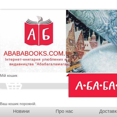
ABABABOOKS.COM.UA
Інтернет-книгарня улюблених книг
видавництва "Абабагаламага"
Мій кошик
Ваш кошик порожній.
Новини
Про нас
Доставк