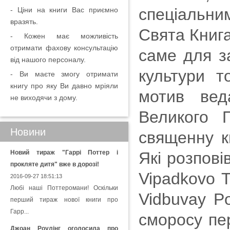
спеціальни
- Ціни на книги Вас приємно
вразять.
Свята Книга
- Кожен має можливість
отримати фахову консультацію
саме для з
від нашого персоналу.
культури т
- Ви маєте змогу отримати
книгу про яку Ви давно мріяли
мотив вед
не виходячи з дому.
Великого 
Новини
священну к
Новий тираж "Гаррі Поттер і
Які розпов
прокляте дитя" вже в дорозі!
Vipadkovo T
2016-09-27 18:51:13
Любі наші Поттеромани! Оскільки
Vidbuvay P
перший тираж нової книги про
Гарр...
сморосу пе
Джоан Роулінг оголосила про