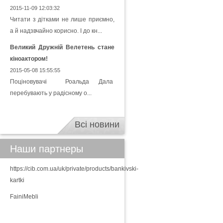
2015-11-09 12:03:32
Читати з дітками не лише приємно,
а й надзвчайно корисно. І до кн...
Великий Дружній Велетень стане
кіноактором!
2015-05-08 15:55:55
Поціновувачі Роальда Дала
перебувають у радісному о...
Всі новини
Наши партнеры
https://cib.com.ua/uk/private/products/bankivski-
kartki
FainiMebli