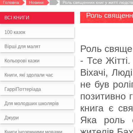
Головна
Новини
Роль священних книг у житті людства
Роль священни
ВСІ КНИГИ
100 казок
Роль священ
Вірші для малят
- Тсе Жітті
Кольорові казки
Віхачі, Люд
Книги, які здолали час
не був ролі
ГарріПоттеріада
позитивно г
Для молодших школярів
книга є свя
Яка роль 
Джури
жителів Бах
Книги іноземними мовами