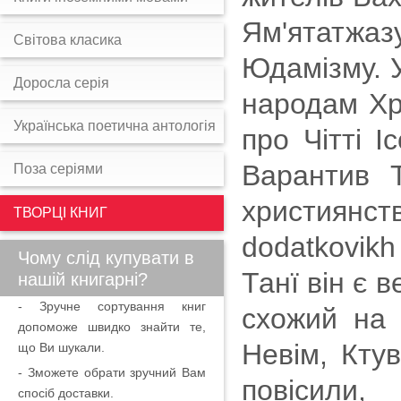
Ям'ятатжа
Світова класика
Юдамізму. У
Доросла серія
народам Хр
Українська поетична антологія
про Чітті І
Варантив Т
Поза серіями
християнст
ТВОРЦІ КНИГ
dodatkovikh
Чому слід купувати в
Танї він є в
нашій книгарні?
- Зручне сортування книг
схожий на 
допоможе швидко знайти те,
Невім, Ктув
що Ви шукали.
- Зможете обрати зручний Вам
повісили,
спосіб доставки.