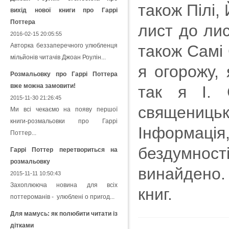
також Пілі,
вихід нової книги про Гаррі
Поттера
лист до лис
2016-02-15 20:05:55
Авторка беззаперечного улюбленця
також Самі 
мільйонів читачів Джоан Роулін...
я огорожу, 
Розмальовку про Гаррі Поттера
вже можна замовити!
так я І. 
2015-11-30 21:26:45
священиць
Ми всі чекаємо на появу першої
книги-розмальовки про Гаррі
Інформаці
Поттер...
бездумнос
Гаррі Поттер перетвориться на
розмальовку
винайдено.
2015-11-11 10:50:43
Захоплююча новина для всіх
книг.
поттероманів - улюблені о пригод...
Для мамусь: як полюбити читати із
дітками