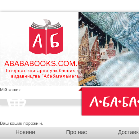
ABABABOOKS.COM.UA
Інтернет-книгарня улюблених книг
видавництва "Абабагаламага"
Мій кошик
Ваш кошик порожній.
Новини
Про нас
Доставк