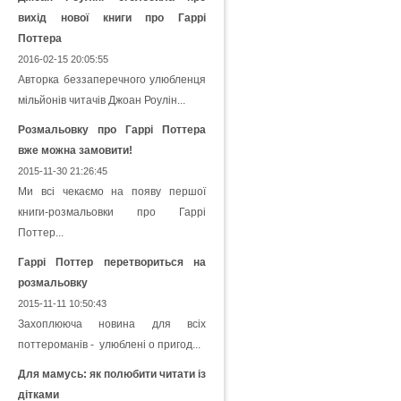
вихід нової книги про Гаррі
Поттера
2016-02-15 20:05:55
Авторка беззаперечного улюбленця
мільйонів читачів Джоан Роулін...
Розмальовку про Гаррі Поттера
вже можна замовити!
2015-11-30 21:26:45
Ми всі чекаємо на появу першої
книги-розмальовки про Гаррі
Поттер...
Гаррі Поттер перетвориться на
розмальовку
2015-11-11 10:50:43
Захоплююча новина для всіх
поттероманів - улюблені о пригод...
Для мамусь: як полюбити читати із
дітками