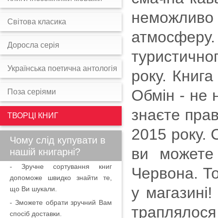
неможливо 
Світова класика
атмосфер
Доросла серія
туристично
Українська поетична антологія
року. Книга
Обмін - не 
Поза серіями
знаєте пра
ТВОРЦІ КНИГ
2015 року. 
Чому слід купувати в
ви можете 
нашій книгарні?
- Зручне сортування книг
Червона. Т
допоможе швидко знайти те,
у магазині!
що Ви шукали.
- Зможете обрати зручний Вам
траплялося 
спосіб доставки.