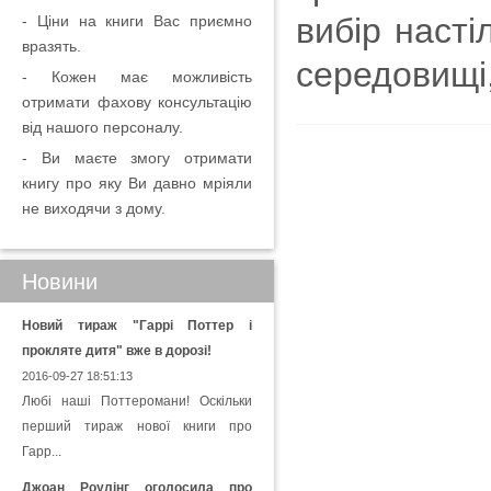
вибір насті
- Ціни на книги Вас приємно
вразять.
середовищі,
- Кожен має можливість
отримати фахову консультацію
від нашого персоналу.
- Ви маєте змогу отримати
книгу про яку Ви давно мріяли
не виходячи з дому.
Новини
Новий тираж "Гаррі Поттер і
прокляте дитя" вже в дорозі!
2016-09-27 18:51:13
Любі наші Поттеромани! Оскільки
перший тираж нової книги про
Гарр...
Джоан Роулінг оголосила про