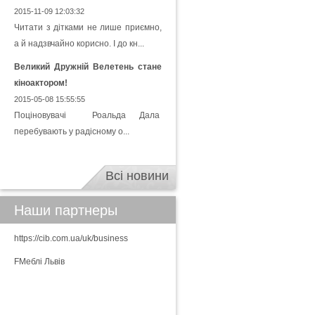
2015-11-09 12:03:32
Читати з дітками не лише приємно,
а й надзвчайно корисно. І до кн...
Великий Дружній Велетень стане
кіноактором!
2015-05-08 15:55:55
Поціновувачі Роальда Дала
перебувають у радісному о...
Всі новини
Наши партнеры
https://cib.com.ua/uk/business
FМеблі Львів