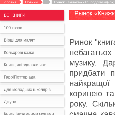
Головна
Новини
Рынок «Книжка» - 65 подсказки(-ок)
Рынок «Книжк
ВСІ КНИГИ
100 казок
Ринок "книг
Вірші для малят
небагатьох
Кольорові казки
музику. Д
Книги, які здолали час
придбати п
ГарріПоттеріада
найкращої
Для молодших школярів
корицею та
року. Скіл
Джури
смачна кава
Книги іноземними мовами