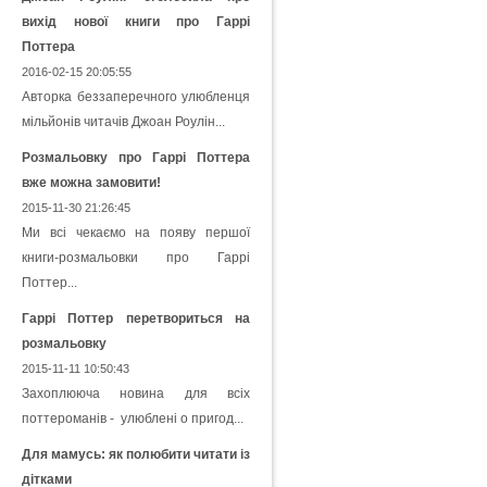
вихід нової книги про Гаррі
Поттера
2016-02-15 20:05:55
Авторка беззаперечного улюбленця
мільйонів читачів Джоан Роулін...
Розмальовку про Гаррі Поттера
вже можна замовити!
2015-11-30 21:26:45
Ми всі чекаємо на появу першої
книги-розмальовки про Гаррі
Поттер...
Гаррі Поттер перетвориться на
розмальовку
2015-11-11 10:50:43
Захоплююча новина для всіх
поттероманів - улюблені о пригод...
Для мамусь: як полюбити читати із
дітками