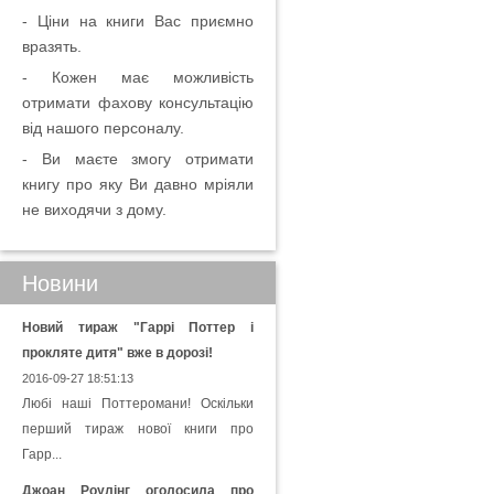
- Ціни на книги Вас приємно
вразять.
- Кожен має можливість
отримати фахову консультацію
від нашого персоналу.
- Ви маєте змогу отримати
книгу про яку Ви давно мріяли
не виходячи з дому.
Новини
Новий тираж "Гаррі Поттер і
прокляте дитя" вже в дорозі!
2016-09-27 18:51:13
Любі наші Поттеромани! Оскільки
перший тираж нової книги про
Гарр...
Джоан Роулінг оголосила про