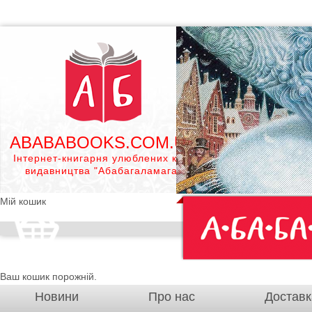
ABABABOOKS.COM.UA
Інтернет-книгарня улюблених книг
видавництва "Абабагаламага"
Мій кошик
Ваш кошик порожній.
Новини
Про нас
Доставк