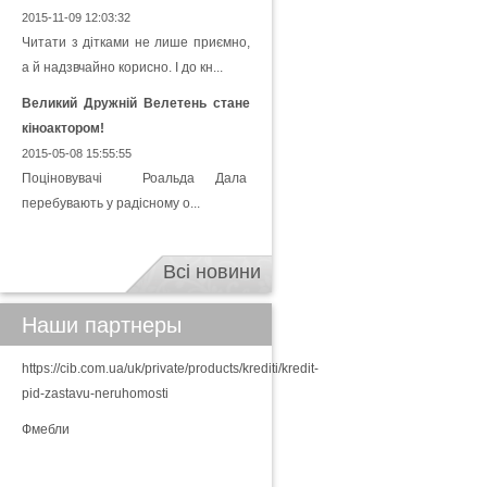
2015-11-09 12:03:32
Читати з дітками не лише приємно,
а й надзвчайно корисно. І до кн...
Великий Дружній Велетень стане
кіноактором!
2015-05-08 15:55:55
Поціновувачі Роальда Дала
перебувають у радісному о...
Всі новини
Наши партнеры
https://cib.com.ua/uk/private/products/krediti/kredit-
pid-zastavu-neruhomosti
Фмебли