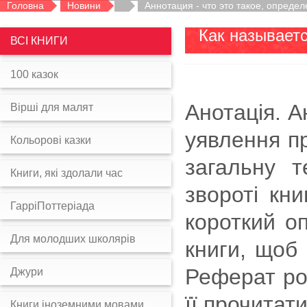
Головна
Новини
Аннотация - что это такое, опреде
Как называетс
ВСІ КНИГИ
100 казок
Анотація. А
Вірші для малят
уявлення п
Кольорові казки
загальну т
Книги, які здолали час
звороті кн
ГарріПоттеріада
короткий о
Для молодших школярів
книги, щоб 
Реферат ро
Джури
її прочитат
Книги іноземними мовами