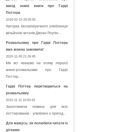
вихід нової книги про Гаррі
Поттера
2016-02-15 20:05:55
Авторка беззаперечного улюбленця
мільйонів читачів Джоан Роулін...
Розмальовку про Гаррі Поттера
вже можна замовити!
2015-11-30 21:26:45
Ми всі чекаємо на появу першої
книги-розмальовки про Гаррі
Поттер...
Гаррі Поттер перетвориться на
розмальовку
2015-11-11 10:50:43
Захоплююча новина для всіх
поттероманів - улюблені о пригод...
Для мамусь: як полюбити читати із
дітками