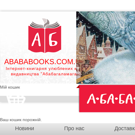
ABABABOOKS.COM.UA
Інтернет-книгарня улюблених книг
видавництва "Абабагаламага"
Мій кошик
Ваш кошик порожній.
Новини
Про нас
Доставк