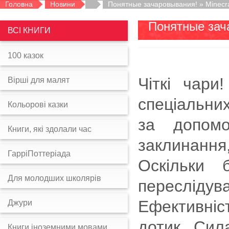
Головна
Новини
Понятные зачаровывания! » Minecra
Понятные зач
ВСІ КНИГИ
100 казок
Чіткі чар
Вірші для малят
спеціальних
Кольорові казки
за допомо
Книги, які здолали час
заклинанн
ГарріПоттеріада
Оскільки 
Для молодших школярів
переслідув
Ефективніс
Джури
дотик. Сила
Книги іноземними мовами