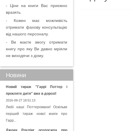
- Ціни на книги Вас приємно
вразять.
- Кожен має можливість
отримати фахову консультацію
від нашого персоналу.
- Ви маєте змогу отримати
книгу про яку Ви давно мріяли
не виходячи з дому.
Новини
Новий тираж "Гаррі Поттер і
прокляте дитя" вже в дорозі!
2016-09-27 18:51:13
Любі наші Поттеромани! Оскільки
перший тираж нової книги про
Гарр...
Джоан Роулінг оголосила про