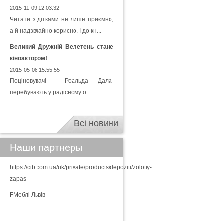
2015-11-09 12:03:32
Читати з дітками не лише приємно,
а й надзвчайно корисно. І до кн...
Великий Дружній Велетень стане
кіноактором!
2015-05-08 15:55:55
Поціновувачі Роальда Дала
перебувають у радісному о...
Всі новини
Наши партнеры
https://cib.com.ua/uk/private/products/depoziti/zolotiy-
zapas
FМеблі Львів