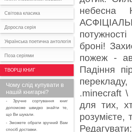
небесна 
Світова класика
АСФІЦІАЛ
Доросла серія
потужності
Українська поетична антологія
броні! Захи
пожеж - ав
Поза серіями
Падіння пі
ТВОРЦІ КНИГ
перекладу,
Чому слід купувати в
.minecraft \
нашій книгарні?
- Зручне сортування книг
для тих, х
допоможе швидко знайти те,
розумієте, 
що Ви шукали.
- Зможете обрати зручний Вам
Редагувати:
спосіб доставки.