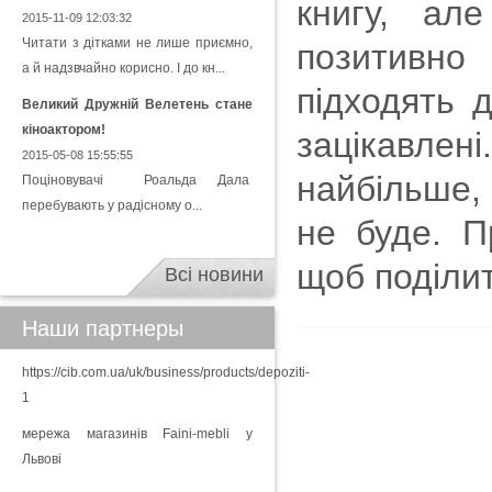
книгу, ал
2015-11-09 12:03:32
Читати з дітками не лише приємно,
позитивно
а й надзвчайно корисно. І до кн...
підходять 
Великий Дружній Велетень стане
кіноактором!
зацікавле
2015-05-08 15:55:55
найбільше,
Поціновувачі Роальда Дала
перебувають у радісному о...
не буде. П
щоб поділи
Всі новини
Наши партнеры
https://cib.com.ua/uk/business/products/depoziti-
1
мережа магазинів Faini-mebli у
Львові