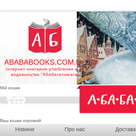
ABABABOOKS.COM.UA
Інтернет-книгарня улюблених книг
видавництва "Абабагаламага"
Мій кошик
Ваш кошик порожній.
Новини
Про нас
Доставк