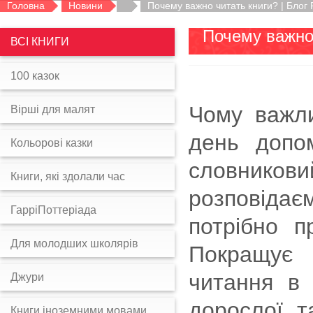
Головна
Новини
Почему важно читать книги? | Блог
Почему важно
ВСІ КНИГИ
100 казок
Чому важл
Вірші для малят
день допо
Кольорові казки
словников
Книги, які здолали час
розповідає
ГарріПоттеріада
потрібно п
Для молодших школярів
Покращує 
читання в 
Джури
дорослої, 
Книги іноземними мовами