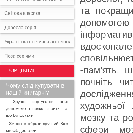
та покращ
Світова класика
допомогою 
Доросла серія
інформати
Українська поетична антологія
вдосконале
сповільню
Поза серіями
-пам'ять, щ
ТВОРЦІ КНИГ
почніть чи
Чому слід купувати в
дослідженн
нашій книгарні?
- Зручне сортування книг
художньої 
допоможе швидко знайти те,
мозку та ро
що Ви шукали.
- Зможете обрати зручний Вам
сфери моз
спосіб доставки.