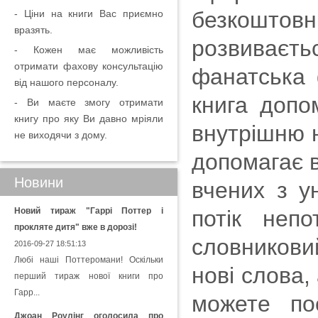
безкоштовн
- Ціни на книги Вас приємно
вразять.
розвиваєт
- Кожен має можливість
отримати фахову консультацію
фанатська 
від нашого персоналу.
книга допо
- Ви маєте змогу отримати
книгу про яку Ви давно мріяли
внутрішню н
не виходячи з дому.
допомагає 
Новини
вчених з у
Новий тираж "Гаррі Поттер і
потік неп
прокляте дитя" вже в дорозі!
словникови
2016-09-27 18:51:13
Любі наші Поттеромани! Оскільки
нові слова,
перший тираж нової книги про
Гарр...
можете по
Джоан Роулінг оголосила про