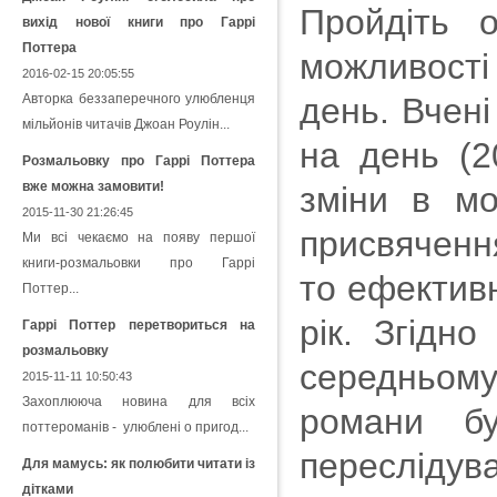
Пройдіть 
вихід нової книги про Гаррі
Поттера
можливості 
2016-02-15 20:05:55
Авторка беззаперечного улюбленця
день. Вчен
мільйонів читачів Джоан Роулін...
на день (2
Розмальовку про Гаррі Поттера
вже можна замовити!
зміни в мо
2015-11-30 21:26:45
присвяченн
Ми всі чекаємо на появу першої
книги-розмальовки про Гаррі
то ефективн
Поттер...
рік. Згідн
Гаррі Поттер перетвориться на
розмальовку
середньому
2015-11-11 10:50:43
Захоплююча новина для всіх
романи б
поттероманів - улюблені о пригод...
переслідува
Для мамусь: як полюбити читати із
дітками