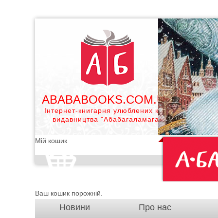
ABABABOOKS.COM.UA
Інтернет-книгарня улюблених книг
видавництва "Абабагаламага"
Мій кошик
Ваш кошик порожній.
Новини
Про нас