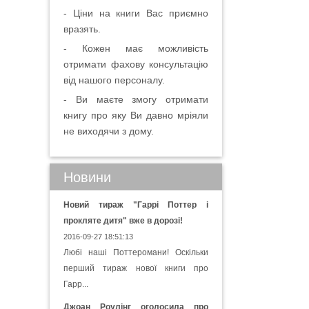
- Ціни на книги Вас приємно
вразять.
- Кожен має можливість
отримати фахову консультацію
від нашого персоналу.
- Ви маєте змогу отримати
книгу про яку Ви давно мріяли
не виходячи з дому.
Новини
Новий тираж "Гаррі Поттер і
прокляте дитя" вже в дорозі!
2016-09-27 18:51:13
Любі наші Поттеромани! Оскільки
перший тираж нової книги про
Гарр...
Джоан Роулінг оголосила про