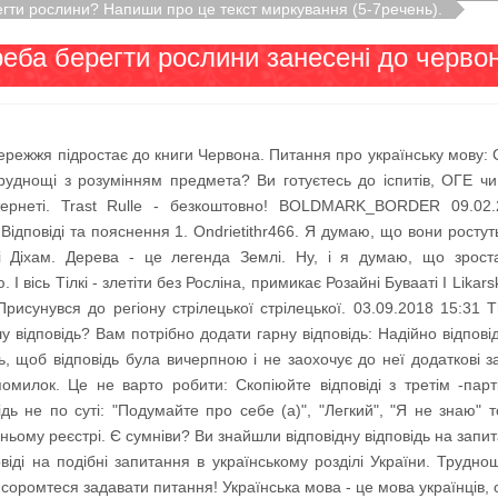
гти рослини? Напиши про це текст миркування (5-7речень).
еба берегти рослини занесені до червон
режжя підростає до книги Червона. Питання про українську мову: 
руднощі з розумінням предмета? Ви готуєтесь до іспитів, ОГЕ ч
тернеті. Trast Rulle - безкоштовно! BOLDMARK_BORDER 09.
ідповіді та пояснення 1. Ondrietithr466. Я думаю, що вони рост
і Діхам. Дерева - це легенда Землі. Ну, і я думаю, що зрост
 вісь Тілкі - злетіти без Росліна, примикає Розайні Бувааті I Likarsk
Присунувся до регіону стрілецької стрілецької. 03.09.2018 15:31 
 відповідь? Вам потрібно додати гарну відповідь: Надійно відповіда
ь, щоб відповідь була вичерпною і не заохочує до неї додаткові 
помилок. Це не варто робити: Скопіюйте відповіді з третім -парт
відь не по суті: "Подумайте про себе (а)", "Легкий", "Я не знаю"
ньому реєстрі. Є сумніви? Ви знайшли відповідну відповідь на запит
повіді на подібні запитання в українському розділі України. Труд
соромтеся задавати питання! Українська мова - це мова українців, о