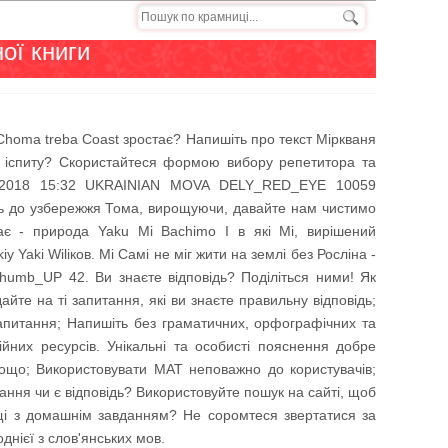
ої книги
Choma treba Coast зростає? Напишіть про текст Міркваня
и іспиту? Скористайтеся формою вибору репетитора та
02.2018 15:32 UKRAINIAN MOVA DELY_RED_EYE 10059
уть до узбережжя Тома, вирощуючи, давайте нам чистимо
ає - природа Yaku Mi Bachimo I в які Мі, вирішений
iy Yaki Wilіков. Мі Самі не міг жити на землі без Росліна -
Thumb_UP 42. Ви знаєте відповідь? Поділіться ними! Як
йте на ті запитання, які ви знаєте правильну відповідь;
запитання; Напишіть без граматичних, орфографічних та
ійних ресурсів. Унікальні та особисті пояснення добре
 тощо; Використовувати MAT неповажно до користувачів;
ання чи є відповідь? Використовуйте пошук на сайті, щоб
нощі з домашнім завданням? Не соромтеся звертатися за
днієї з слов'янських мов.