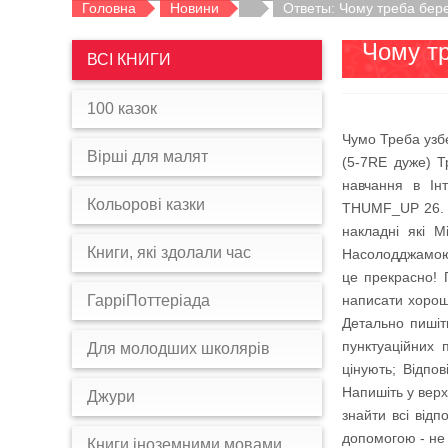
Головна
Новини
Ответы: Чому треба бере
Чому тр
ВСІ КНИГИ
100 казок
Чумо Треба узбе
Вірші для малят
(5-7RE дуже) Т
навчання в Ін
Кольорові казки
THUMF_UP 26. В
накладні які М
Книги, які здолали час
Насолодджамою. І
це прекрасно! 
ГарріПоттеріада
написати хорошу
Детально пишіт
пунктуаційних 
Для молодших школярів
цінують; Відпо
Напишіть у верх
Джури
знайти всі від
допомогою - не 
Книги іноземними мовами