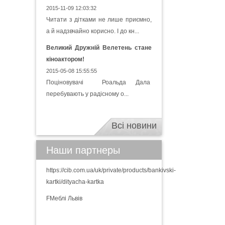
2015-11-09 12:03:32
Читати з дітками не лише приємно,
а й надзвчайно корисно. І до кн...
Великий Дружній Велетень стане
кіноактором!
2015-05-08 15:55:55
Поціновувачі Роальда Дала
перебувають у радісному о...
Всі новини
Наши партнеры
https://cib.com.ua/uk/private/products/bankivski-
kartki/dityacha-kartka
FМеблі Львів