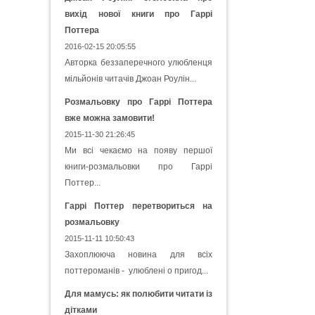
вихід нової книги про Гаррі
Поттера
2016-02-15 20:05:55
Авторка беззаперечного улюбленця
мільйонів читачів Джоан Роулін...
Розмальовку про Гаррі Поттера
вже можна замовити!
2015-11-30 21:26:45
Ми всі чекаємо на появу першої
книги-розмальовки про Гаррі
Поттер...
Гаррі Поттер перетвориться на
розмальовку
2015-11-11 10:50:43
Захоплююча новина для всіх
поттероманів - улюблені о пригод...
Для мамусь: як полюбити читати із
дітками