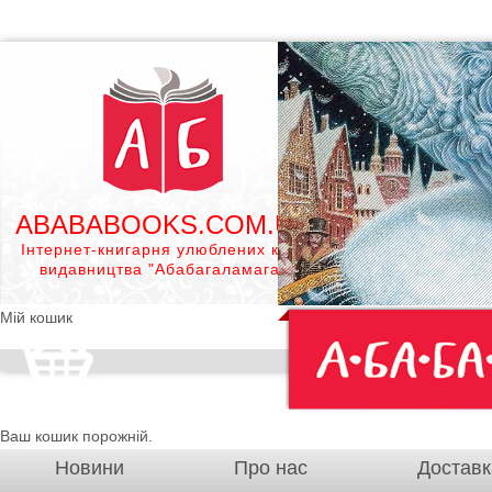
ABABABOOKS.COM.UA
Інтернет-книгарня улюблених книг
видавництва "Абабагаламага"
Мій кошик
Ваш кошик порожній.
Новини
Про нас
Доставк