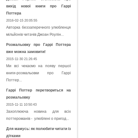
вихід нової книги про Гаррі
Поттера
2016-02-15 20:05:55
Авторка беззаперечного улюбленця
мільйонів читачів Джоан Роулін...
Розмальовку про Гаррі Поттера
вже можна замовити!
2015-11-30 21:26:45
Ми всі чекаємо на появу першої
книги-розмальовки про Гаррі
Поттер...
Гаррі Поттер перетвориться на
розмальовку
2015-11-11 10:50:43
Захоплююча новина для всіх
поттероманів - улюблені о пригод...
Для мамусь: як полюбити читати із
дітками