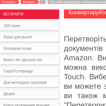
Головна
Новини
Он-лайн конвертер электронных кн
Конвертируйте
ВСІ КНИГИ
100 казок
Перетворіт
Вірші для малят
документів
Кольорові казки
Amazon. Вн
Книги, які здолали час
можна вико
ГарріПоттеріада
Touch. Вибе
Для молодших школярів
ви можете 
ви також м
Джури
"Перетвори
Книги іноземними мовами