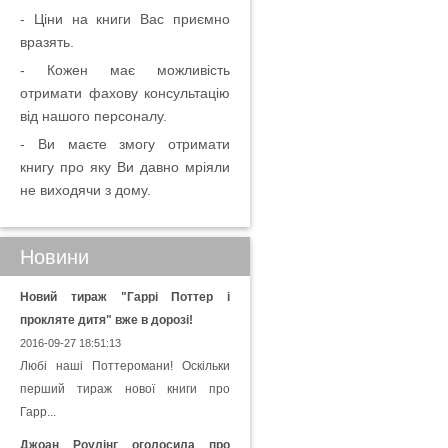
- Ціни на книги Вас приємно
вразять.
- Кожен має можливість
отримати фахову консультацію
від нашого персоналу.
- Ви маєте змогу отримати
книгу про яку Ви давно мріяли
не виходячи з дому.
Новини
Новий тираж "Гаррі Поттер і
прокляте дитя" вже в дорозі!
2016-09-27 18:51:13
Любі наші Поттеромани! Оскільки
перший тираж нової книги про
Гарр...
Джоан Роулінг оголосила про