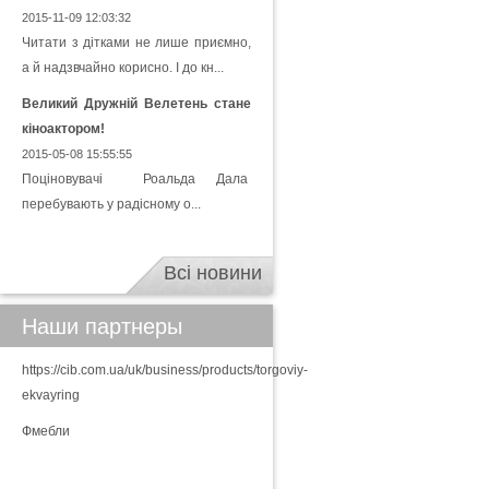
2015-11-09 12:03:32
Читати з дітками не лише приємно,
а й надзвчайно корисно. І до кн...
Великий Дружній Велетень стане
кіноактором!
2015-05-08 15:55:55
Поціновувачі Роальда Дала
перебувають у радісному о...
Всі новини
Наши партнеры
https://cib.com.ua/uk/business/products/torgoviy-
ekvayring
Фмебли