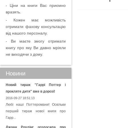
- Ціни на книги Вас приємно
вразять.
- Кожен має можливість
отримати фахову консультацію
від нашого персоналу.
- Ви маєте змогу отримати
книгу про яку Ви давно мріяли
не виходячи з дому.
Новини
Новий тираж "Гаррі Поттер і
прокляте дитя" вже в дорозі!
2016-09-27 18:51:13
Любі наші Поттеромани! Оскільки
перший тираж нової книги про
Гарр...
Джоан Роулінг оголосила про