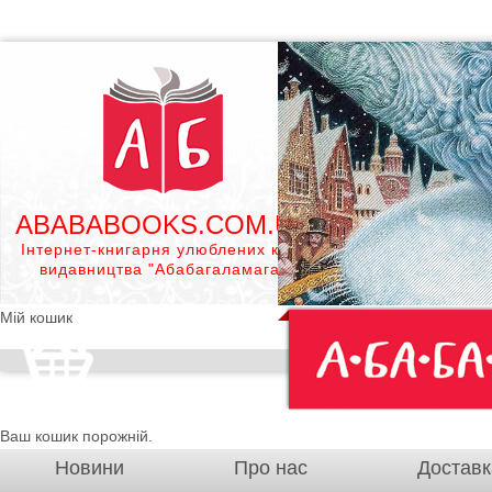
ABABABOOKS.COM.UA
Інтернет-книгарня улюблених книг
видавництва "Абабагаламага"
Мій кошик
Ваш кошик порожній.
Новини
Про нас
Доставк