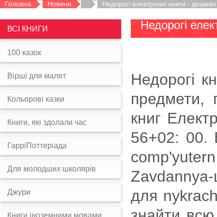
Головна
Новини
Недорогі електронні книги - дешево
Недорогі елек
ВСІ КНИГИ
100 казок
Недорогі кн
Вірші для малят
предмети, п
Кольорові казки
книг Електр
Книги, які здолали час
56+02: 00. 
ГарріПоттеріада
comp'yutern
Для молодших школярів
Zavdannya-ц
для nykrach
Джури
знайти всю
Книги іноземними мовами