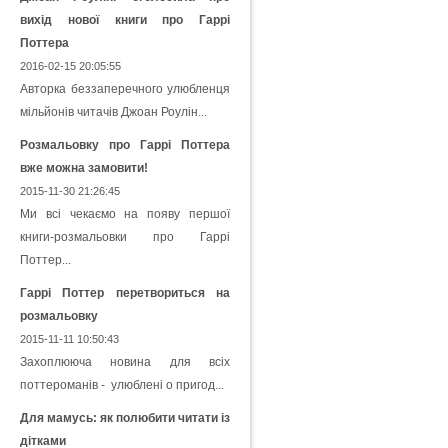
вихід нової книги про Гаррі
Поттера
2016-02-15 20:05:55
Авторка беззаперечного улюбленця
мільйонів читачів Джоан Роулін...
Розмальовку про Гаррі Поттера
вже можна замовити!
2015-11-30 21:26:45
Ми всі чекаємо на появу першої
книги-розмальовки про Гаррі
Поттер...
Гаррі Поттер перетвориться на
розмальовку
2015-11-11 10:50:43
Захоплююча новина для всіх
поттероманів - улюблені о пригод...
Для мамусь: як полюбити читати із
дітками