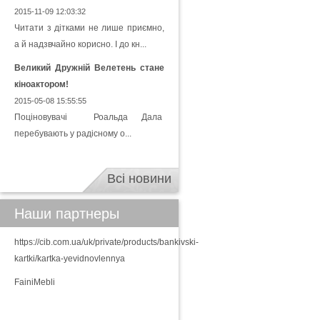
2015-11-09 12:03:32
Читати з дітками не лише приємно,
а й надзвчайно корисно. І до кн...
Великий Дружній Велетень стане
кіноактором!
2015-05-08 15:55:55
Поціновувачі Роальда Дала
перебувають у радісному о...
Всі новини
Наши партнеры
https://cib.com.ua/uk/private/products/bankivski-
kartki/kartka-yevidnovlennya
FainiMebli