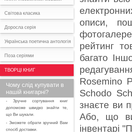
електронни
Світова класика
описи, по
Доросла серія
фотогалереї
Українська поетична антологія
рейтинг тов
багато Іншо
Поза серіями
редагування
ТВОРЦІ КНИГ
Rosemino Pr
Чому слід купувати в
Schodo Scho
нашій книгарні?
- Зручне сортування книг
знаєте ви пр
допоможе швидко знайти те,
Або, що в
що Ви шукали.
- Зможете обрати зручний Вам
інвентарі "
спосіб доставки.