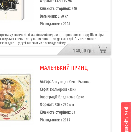
Формат:
142×215 мм
Кількість сторінок:
240
Вага книги:
0,50 кг
Рік видання:
з 2008
третьому тисячолітті український переклад вершинного твору Шекспіра,
е сходила зі сцени з часу написання — аж до сьогодні. Гамлета можна
 завгодно — у дусі класики чи постмодернізму,..
140,00 грн.
МАЛЕНЬКИЙ ПРИНЦ
Автор:
Антуан де Сент-Екзюпері
Серія:
Кольорові казки
Ілюстрації:
Владислав Єрко
Формат:
280 х 280 мм
Передзвоніть мені
Кількість сторінок:
64
Рік видання:
з 2014