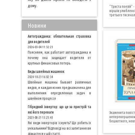
дому.
"Триста поезій" 
віршів улюбленої
третього тисячолі
Новини
Автогражданка: обязательная страховка
для водителей
2026-03-04 11:32:23
Поясняем, как работает автогражданка и
почему она защищает водителя от
крупных финансовых потерь.
Виды швейных машинок
2024-10-23 16:02:34
Швейные машины бывают различных
видов, и каждая из них предназначена для
выполнения определенных задач в
швейном процессе
Гібридний інвертор: що це за пристрій та
які його переваги
Знаменита повіст
неперевершеною 
2023-08-21 13:25:43
бешкетного, невг
Які види інверторів існують? Що робить їх
унікальними? Відповіді на всі запитання ви
дізнаєтеся у цій статті.