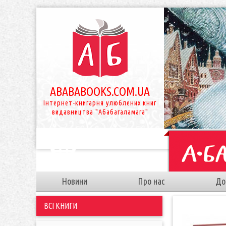
ABABABOOKS.COM.UA
Інтернет-книгарня улюблених книг
видавництва "Абабагаламага"
Новини
Про нас
До
ВСІ КНИГИ