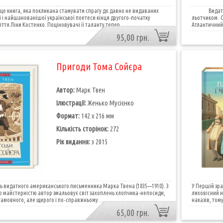
- це книга, яка покликана стамувати спрагу до давно не видаваних
Видатний ф
 і найшанованішої української поетеси кінця другого-початку
льотчиком. 
ття Ліни Костенко. Поціновувачі її таланту тепер...
Атлантичний 
95,00 грн.
Пригоди Тома Сойєра
Автор:
Марк Твен
Ілюстрації:
Женько Мусієнко
Формат:
142 х 216 мм
Кількість сторінок:
272
Рік видання:
з 2015
ь видатного американського письменника Марка Твена (1835—1910). З
У Першій зраз
майстерністю автор змальовує світ захоплень хлопчика-непосиди,
лиховісний н
амовного, але щирого і по-справжньому ...
наказів, том
65,00 грн.