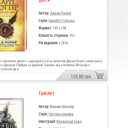
Автор:
Джоан Ролінґ
Серія:
ГарріПоттеріада
Формат:
145 х 230
Кількість сторінок:
352
Рік видання:
з 2016
р і прокляте дитя» — сценарій п’єси за сюже­том Джоан Ролінґ, написаної у
і з Джоном Тіффані та Джеком Торном, яка з 30 липня 2016 року з
спіхом іде в ...
129,00 грн.
Гамлет
Автор:
Вільям Шекспір
Серія:
Світова класика
Ілюстрації:
Владислав Єрко