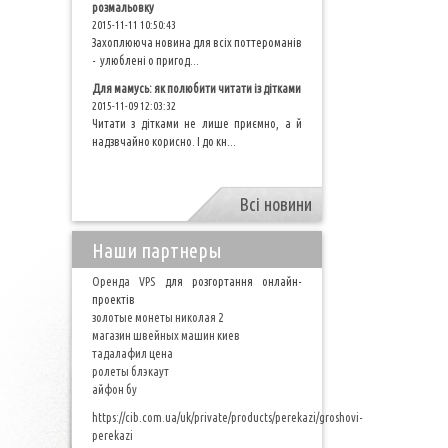
розмальовку
2015-11-11 10:50:43
Захоплююча новина для всіх поттероманів
- улюблені о пригод...
Для мамусь: як полюбити читати із дітками
2015-11-09 12:03:32
Читати з дітками не лише приємно, а й
надзвчайно корисно. І до кн...
Всі новини
Наши партнеры
Оренда VPS
для розгортання онлайн-
проектів
золотые монеты николая 2
магазин швейных машин киев
тадалафил цена
ролеты блэкаут
айфон бу
https://cib.com.ua/uk/private/products/perekazi/groshovi-
perekazi