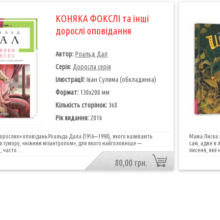
КОНЯКА ФОКСЛІ та інші
дорослі оповідання
Автор:
Роальд Дал
Серія:
Доросла серія
Ілюстрації:
Іван Сулима (обкладинка)
Формат:
130х200 мм
Кількість сторінок:
368
Рік видання:
2016
рослих» оповідань Роальда Дала (1916—1990), якого називають
Мама Лиска з
 гумору, «ніжним мізантропом», для якого найголовніше —
сам, адже в л
 часто ...
лисеня, яке н
80,00 грн.