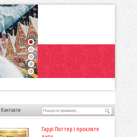
1
2
3
4
5
Контакти
Гаррі Поттер і прокляте
дитя