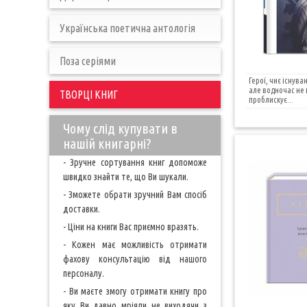
Українська поетична антологія
Поза серіями
Герої, чиє існува
але водночас не п
ТВОРЦІ КНИГ
проблискує...
Чому слід купувати в
нашій книгарні?
- Зручне сортування книг допоможе
швидко знайти те, що Ви шукали.
- Зможете обрати зручний Вам спосіб
доставки.
- Ціни на книги Вас приємно вразять.
- Кожен має можливість отримати
фахову консультацію від нашого
персоналу.
- Ви маєте змогу отримати книгу про
яку Ви давно мріяли не виходячи з