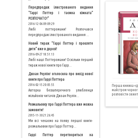
Передпродаж ілюстрованого видання
"Гаррі Поттер і таємна кімната"
РОЗПОЧАТО!"
2016-12-06 09:09:29
Любі поттеромани! Розпочався
передпродаж ілюстрованого видання ...
Новий тираж "Гаррі Поттер і прокляте
дитя" вже в дорозі!
2016-09-27 18:51:13
Любі наші Поттеромани! Оскільки перший
тираж нової книги про Гарр...
Джоан Роулінг оголосила про вихід нової
книги про Гаррі Поттера
2016-02-15 20:05:55
Перша книжка «до
майстром чорного
Авторка беззаперечного улюбленця
розповісти сюжет,
мільйонів читачів Джоан Роулін...
Розмальовку про Гаррі Поттера вже можна
замовити!
2015-11-30 21:26:45
Ми всі чекаємо на появу першої книги-
розмальовки про Гаррі Поттер...
Гаррі Поттер перетвориться на