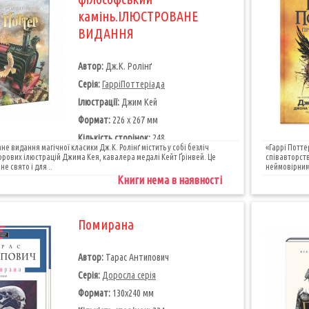
камінь.ІЛЮСТРОВАНЕ
ВИДАННЯ
Автор:
Дж.К. Ролінґ
Серія:
ГарріПоттеріада
Ілюстрації:
Джим Кей
Формат:
226 х 267 мм
Кількість сторінок:
248
е видання магічної класики Дж.К. Ролінґ містить у собі безліч
«Гаррі Потте
рових ілюстрацій Джима Кея, кавалера медалі Кейт Ґрінвей. Це
співавторств
е свято і для ..
неймовірним у
Книги нема в наявності
Помирана
Автор:
Тарас Антипович
Серія:
Доросла серія
Формат:
130х240 мм