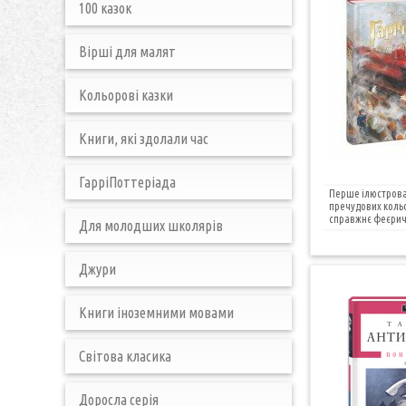
100 казок
Вірші для малят
Кольорові казки
Книги, які здолали час
ГарріПоттеріада
Перше ілюстрован
пречудових кольо
справжнє феєричн
Для молодших школярів
Джури
Книги іноземними мовами
Світова класика
Доросла серія