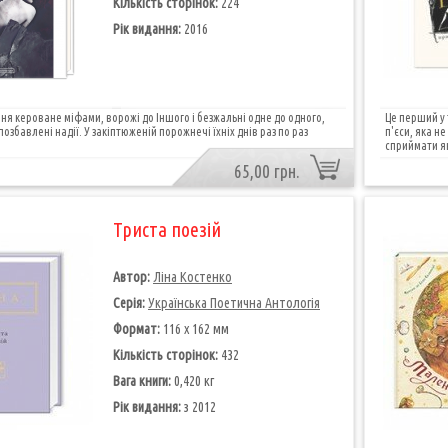
Кількість сторінок:
224
Рік видання:
2016
ння кероване міфами, ворожі до Іншого і безжальні одне до одного,
Це перший у 
озбавлені надії. У закіптюженій порожнечі їхніх днів раз по раз
п'єси, яка н
сприймати як
65,00 грн.
Триста поезій
Автор:
Ліна Костенко
Серія:
Українська Поетична Антологія
Формат:
116 х 162 мм
Кількість сторінок:
432
Вага книги:
0,420 кг
Рік видання:
з 2012