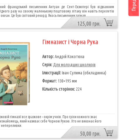
ранцузький письменник Антуан де Сент-Екзюпері був відважним
Одного разу на своєму маленькому поштовому літаку він навіть перелетів
океан. Це був світовий рекорд. Якось письменник зазнав...
125,00 грн.
Гімназист і Чорна Рука
Автор:
Андрій Кокотюха
Серія:
Для молодших школярів
Ілюстрації:
Іван Сулима (обкладинка)
Формат:
130×195 мм
Кількість сторінок:
224
ковій гімназії все зразкове – окрім учнів. Про гріхи кожного знає
езнайомець, який називає себе Чорною Рукою. Хто не виконає його
у непереливки.
50,00 грн.