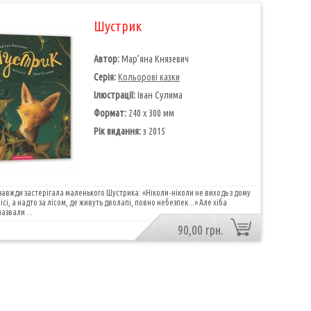
Шустрик
Автор:
Мар’яна Князевич
Серія:
Кольорові казки
Ілюстрації:
Іван Сулима
Формат:
240 х 300 мм
Рік видання:
з 2015
авжди застерігала маленького Шустрика: «Ніколи-ніколи не виходь з дому
ісі, а надто за лісом, де живуть дволапі, повно небезпек...» Але хіба
азвали ...
90,00 грн.