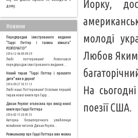
Йорку, до
дому.
американськ
Новини
молоді укр
Передпродаж ілюстрованого видання
"Гаррі Поттер і таємна кімната"
РОЗПОЧАТО!"
Любов Якимч
2016-12-06 09:09:29
Любі поттеромани! Розпочався
передпродаж ілюстрованого видання ...
багаторічни
Новий тираж "Гаррі Поттер і прокляте
дитя" вже в дорозі!
2016-09-27 18:51:13
На сьогодні
Любі наші Поттеромани! Оскільки перший
тираж нової книги про Гарр...
поезії США.
Джоан Роулінг оголосила про вихід нової
книги про Гаррі Поттера
2016-02-15 20:05:55
Авторка беззаперечного улюбленця
мільйонів читачів Джоан Роулін...
Розмальовку про Гаррі Поттера вже можна