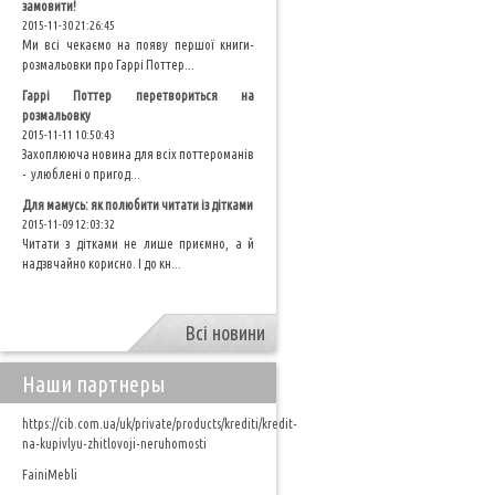
замовити!
2015-11-30 21:26:45
Ми всі чекаємо на появу першої книги-
розмальовки про Гаррі Поттер...
Гаррі Поттер перетвориться на
розмальовку
2015-11-11 10:50:43
Захоплююча новина для всіх поттероманів
- улюблені о пригод...
Для мамусь: як полюбити читати із дітками
2015-11-09 12:03:32
Читати з дітками не лише приємно, а й
надзвчайно корисно. І до кн...
Всі новини
Наши партнеры
https://cib.com.ua/uk/private/products/krediti/kredit-
na-kupivlyu-zhitlovoji-neruhomosti
FainiMebli