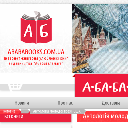
ABABABOOKS.COM.UA
Інтернет-книгарня улюблених книг
видавництва "Абабагаламага"
Новини
Про нас
Доставка
Головна
Антологія молодої поезії США
Антологія молод
ВСІ КНИГИ