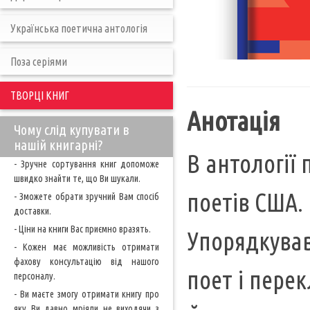
Українська поетична антологія
Поза серіями
ТВОРЦІ КНИГ
Анотація
Чому слід купувати в
нашій книгарні?
В антології
- Зручне сортування книг допоможе
швидко знайти те, що Ви шукали.
поетів США.
- Зможете обрати зручний Вам спосіб
доставки.
- Ціни на книги Вас приємно вразять.
Упорядкував
- Кожен має можливість отримати
фахову консультацію від нашого
поет і пере
персоналу.
- Ви маєте змогу отримати книгу про
яку Ви давно мріяли не виходячи з