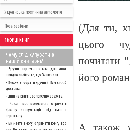
Українська поетична антологія
(Для ти, 
Поза серіями
ТВОРЦІ КНИГ
цього чу
Чому слід купувати в
почитати "
нашій книгарні?
- Зручне сортування книг допоможе
його романі
швидко знайти те, що Ви шукали.
- Зможете обрати зручний Вам спосіб
доставки.
- Ціни на книги Вас приємно вразять.
- Кожен має можливість отримати
фахову консультацію від нашого
персоналу.
- Ви маєте змогу отримати книгу про
А також 
яку Ви давно мріяли не виходячи з