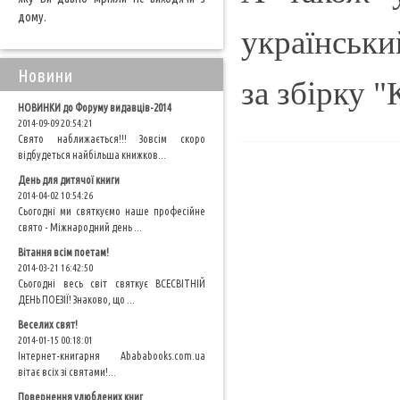
дому.
українськи
Новини
за збірку "
НОВИНКИ до Форуму видавців-2014
2014-09-09 20:54:21
Свято наближається!!! Зовсім скоро
відбудеться найбільша книжков...
День для дитячої книги
2014-04-02 10:54:26
Сьогодні ми святкуємо наше професійне
свято - Міжнародний день ...
Вітання всім поетам!
2014-03-21 16:42:50
Сьогодні весь світ святкує ВСЕСВІТНІЙ
ДЕНЬ ПОЕЗІЇ! Знаково, що ...
Веселих свят!
2014-01-15 00:18:01
Інтернет-книгарня Abababooks.com.ua
вітає всіх зі святами!...
Повернення улюблених книг