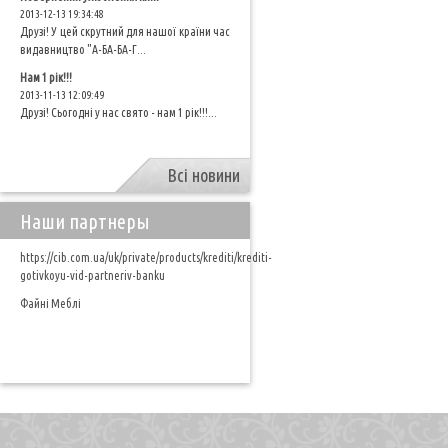
2013-12-13 19:34:48
Друзі! У цей скрутний для нашої країни час
видавництво "А-БА-БА-Г...
Нам 1 рік!!!
2013-11-13 12:09:49
Друзі! Сьогодні у нас свято - нам 1 рік!!!...
Всі новини
Наши партнеры
https://cib.com.ua/uk/private/products/krediti/krediti-
gotivkoyu-vid-partneriv-banku
Файні Меблі