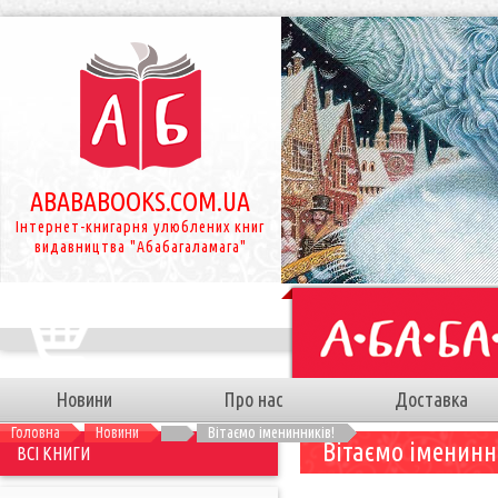
ABABABOOKS.COM.UA
Інтернет-книгарня улюблених книг
видавництва "Абабагаламага"
Новини
Про нас
Доставка
Головна
Новини
Вітаємо іменинників!
Вітаємо іменинн
ВСІ КНИГИ