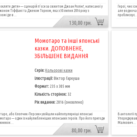
рокляте дитя» — сценарій п’єси за сюже­том Джоан Ролінґ, написаної у
Герої, чиє і
Джоном Тіффані та Джеком Торном, яка з 30 липня 2016 року з
але водночас
ом іде в ...
проблискує..
130,00 грн.
Момотаро та інші японські
казки. ДОПОВНЕНЕ,
ЗБІЛЬШЕНЕ ВИДАННЯ
Серія:
Кольорові казки
Ілюстрації:
Віктор Гаркуша
Формат:
235 х 305 мм
Кількість сторінок:
32
Рік видання:
2016 (оновлено)
таро, або Хлопчик-Персик» увійшли найпопулярніші японські
В антології 
мотаро — один із найулюбленіших японських героїв. Про його пригоди
Упорядкував 
нижок ...
Малкович...
80,00 грн.