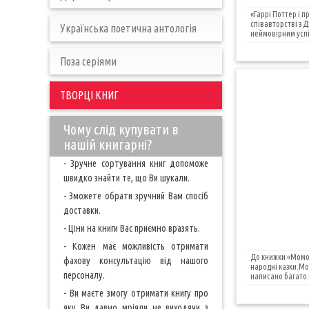
«Гаррі Поттер і п
співавторстві з 
Українська поетична антологія
неймовірним успіх
Поза серіями
ТВОРЦІ КНИГ
Чому слід купувати в
нашій книгарні?
- Зручне сортування книг допоможе
швидко знайти те, що Ви шукали.
- Зможете обрати зручний Вам спосіб
доставки.
- Ціни на книги Вас приємно вразять.
- Кожен має можливість отримати
До книжки «Момо
фахову консультацію від нашого
народні казки.Мо
персоналу.
написано багато к
- Ви маєте змогу отримати книгу про
яку Ви давно мріяли не виходячи з