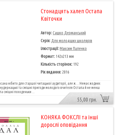
Стонадцять халеп Остапа
Квіточки
Автор:
Сашко Дерманський
Серія:
Для молодших школярів
Ілюстрації:
Максим Паленко
Формат:
142х213 мм
Кількість сторінок:
192
Рік видання:
2016
сана нібито для старшої читацької аудиторії, але ж… Немає жодних
 чудернацькі та смішні пригоди молодого вчителя Остапа й не менш
та смішні походеньки ...
55,00 грн.
КОНЯКА ФОКСЛІ та інші
дорослі оповідання