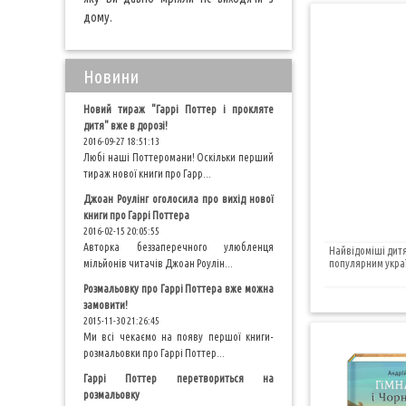
дому.
Новини
Новий тираж "Гаррі Поттер і прокляте
дитя" вже в дорозі!
2016-09-27 18:51:13
Любі наші Поттеромани! Оскільки перший
тираж нової книги про Гарр...
Джоан Роулінг оголосила про вихід нової
книги про Гаррі Поттера
2016-02-15 20:05:55
Авторка беззаперечного улюбленця
Найвідоміші дитя
мільйонів читачів Джоан Роулін...
популярним укра
Розмальовку про Гаррі Поттера вже можна
замовити!
2015-11-30 21:26:45
Ми всі чекаємо на появу першої книги-
розмальовки про Гаррі Поттер...
Гаррі Поттер перетвориться на
розмальовку