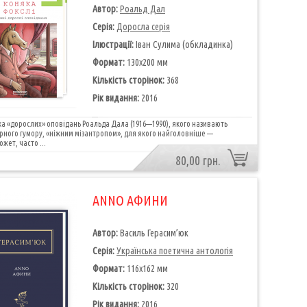
Автор:
Роальд Дал
Серія:
Доросла серія
Ілюстрації:
Іван Сулима (обкладинка)
Формат:
130х200 мм
Кількість сторінок:
368
Рік видання:
2016
а «дорослих» оповідань Роальда Дала (1916—1990), якого називають
рного гумору, «ніжним мізантропом», для якого найголовніше —
жет, часто ...
80,00 грн.
ANNO АФИНИ
Автор:
Василь Герасим’юк
Серія:
Українська поетична антологія
Формат:
116х162 мм
Кількість сторінок:
320
Рік видання:
2016