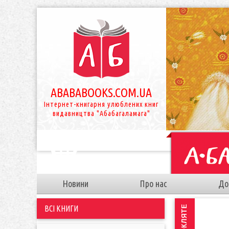
ABABABOOKS.COM.UA
Інтернет-книгарня улюблених книг
видавництва "Абабагаламага"
Новини
Про нас
До
Я
ВСІ КНИГИ