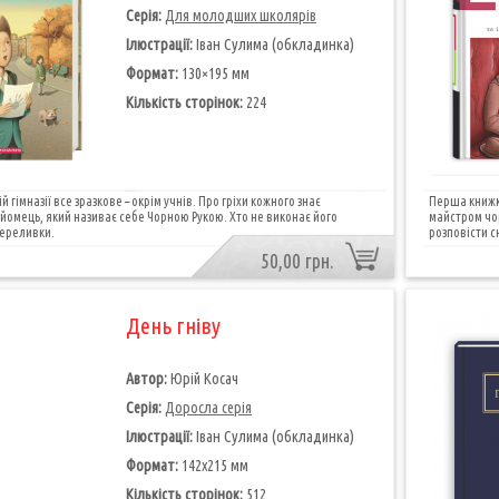
Серія:
Для молодших школярів
Ілюстрації:
Іван Сулима (обкладинка)
Формат:
130×195 мм
Кількість сторінок:
224
й гімназії все зразкове – окрім учнів. Про гріхи кожного знає
Перша книжк
йомець, який називає себе Чорною Рукою. Хто не виконає його
майстром чо
переливки.
розповісти сю
50,00 грн.
День гніву
Автор:
Юрій Косач
Серія:
Доросла серія
Ілюстрації:
Іван Сулима (обкладинка)
Формат:
142х215 мм
Кількість сторінок:
512