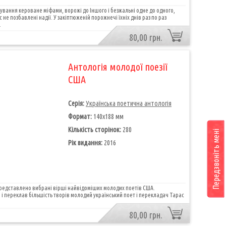
снування кероване міфами, ворожі до Іншого і безжальні одне до одного,
 не позбавлені надії. У закіптюженій порожнечі їхніх днів раз по раз
.
80,00 грн.
Антологія молодої поезії
США
Серія:
Українська поетична антологія
Формат:
140х188 мм
Кількість сторінок:
280
Передзвоніть мені
Рік видання:
2016
представлено вибрані вірші найвідоміших молодих поетів США.
і переклав більшість творів молодий український поет і перекладач Тарас
80,00 грн.