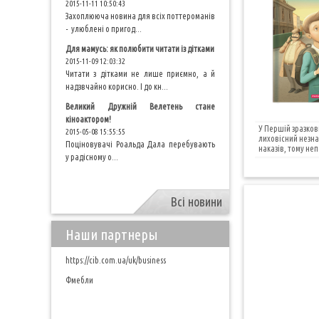
2015-11-11 10:50:43
Захоплююча новина для всіх поттероманів
- улюблені о пригод...
Для мамусь: як полюбити читати із дітками
2015-11-09 12:03:32
Читати з дітками не лише приємно, а й
надзвчайно корисно. І до кн...
Великий Дружній Велетень стане
кіноактором!
У Першій зразкові
2015-05-08 15:55:55
лиховісний незна
Поціновувачі Роальда Дала перебувають
наказів, тому не
у радісному о...
Всі новини
Наши партнеры
https://cib.com.ua/uk/business
Фмебли