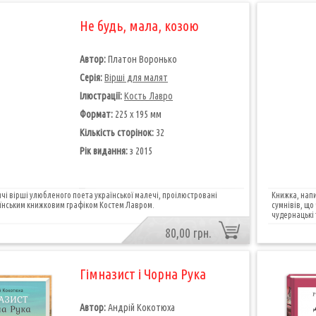
Не будь, мала, козою
Автор:
Платон Воронько
Серія:
Вірші для малят
Ілюстрації:
Кость Лавро
Формат:
225 х 195 мм
Кількість сторінок:
32
Рік видання:
з 2015
чі вірші улюбленого поета української малечі, проілюстровані
Книжка, напи
їнським книжковим графіком Костем Лавром.
сумнівів, що
чудернацькі 
80,00 грн.
Гімназист і Чорна Рука
Автор:
Андрій Кокотюха