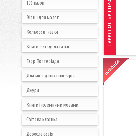
Г
А
Р
Р
І
П
О
Т
Т
Е
Р
І
П
Р
О
К
Л
Я
Т
Е
Д
И
Т
100 казок
Вірші для малят
Кольорові казки
Книги, які здолали час
ГарріПоттеріада
Для молодших школярів
Джури
Книги іноземними мовами
Світова класика
Доросла серія