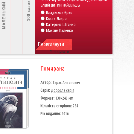
МАЛЕНЬКИЙ ПРИНЦ
100 казок. Том 1
ВАШІЙ ДИТИНІ НАЙБІЛЬШЕ?
Владислав Єрко
Кость Лавро
Катерина Штанко
Максим Паленко
Переглянути
Голосувати
Помирана
Автор:
Тарас Антипович
Серія:
Доросла серія
Формат:
130х240 мм
Кількість сторінок:
224
Рік видання:
2016